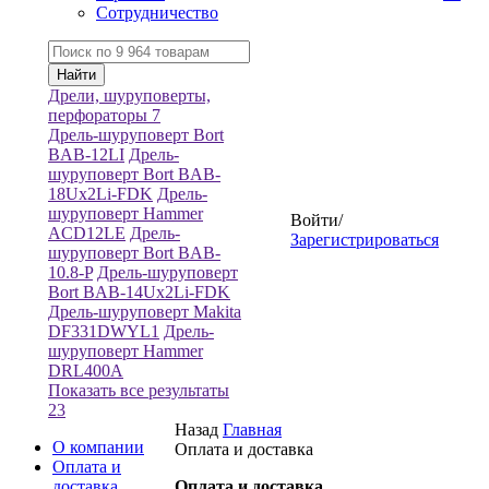
Сотрудничество
Дрели, шуруповерты,
перфораторы
7
Дрель-шуруповерт Bort
BAB-12LI
Дрель-
шуруповерт Bort BAB-
18Ux2Li-FDK
Дрель-
шуруповерт Hammer
Войти
/
ACD12LE
Дрель-
Зарегистрироваться
шуруповерт Bort BAB-
10.8-P
Дрель-шуруповерт
Bort BAB-14Ux2Li-FDK
Дрель-шуруповерт Makita
DF331DWYL1
Дрель-
шуруповерт Hammer
DRL400A
Показать все результаты
23
Назад
Главная
О компании
Оплата и доставка
Оплата и
доставка
Оплата и доставка