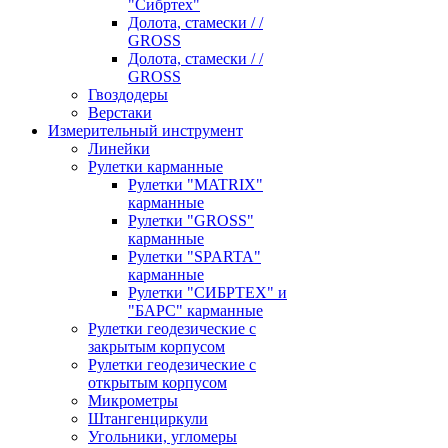
"Сибртех"
Долота, стамески / /
GROSS
Долота, стамески / /
GROSS
Гвоздодеры
Верстаки
Измерительный инструмент
Линейки
Рулетки карманные
Рулетки "MATRIX"
карманные
Рулетки "GROSS"
карманные
Рулетки "SPARTA"
карманные
Рулетки "СИБРТЕХ" и
"БАРС" карманные
Рулетки геодезические с
закрытым корпусом
Рулетки геодезические с
открытым корпусом
Микрометры
Штангенциркули
Угольники, угломеры