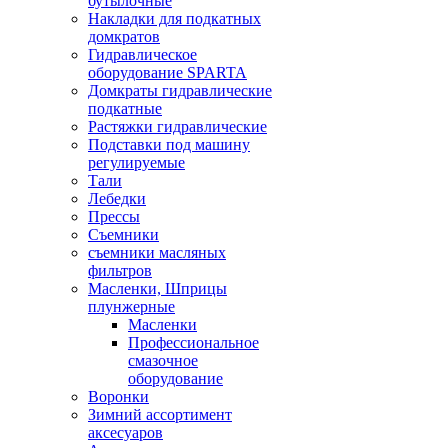
бутылочные
Накладки для подкатных
домкратов
Гидравлическое
оборудование SPARTA
Домкраты гидравлические
подкатные
Растяжки гидравлические
Подставки под машину
регулируемые
Тали
Лебедки
Прессы
Съемники
съемники масляных
фильтров
Масленки, Шприцы
плунжерные
Масленки
Профессиональное
смазочное
оборудование
Воронки
Зимний ассортимент
аксесуаров