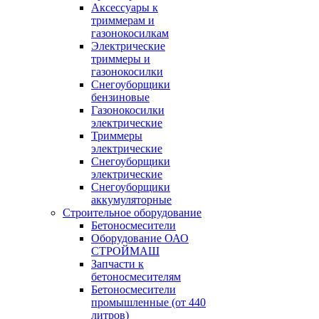
Аксессуары к
триммерам и
газонокосилкам
Электрические
триммеры и
газонокосилки
Снегоуборщики
бензиновые
Газонокосилки
электрические
Триммеры
электрические
Снегоуборщики
электрические
Снегоуборщики
аккумуляторные
Строительное оборудование
Бетоносмесители
Оборудование ОАО
СТРОЙМАШ
Запчасти к
бетоносмесителям
Бетоносмесители
промышленные (от 440
литров)