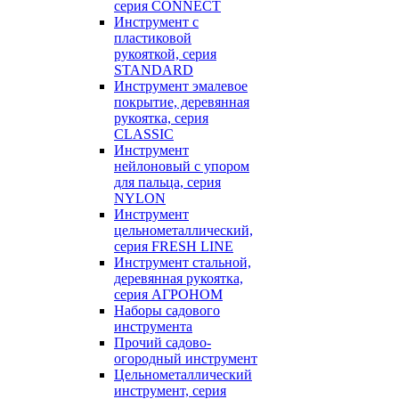
серия CONNECT
Инструмент с
пластиковой
рукояткой, серия
STANDARD
Инструмент эмалевое
покрытие, деревянная
рукоятка, серия
CLASSIC
Инструмент
нейлоновый с упором
для пальца, серия
NYLON
Инструмент
цельнометаллический,
серия FRESH LINE
Инструмент стальной,
деревянная рукоятка,
серия АГРОНОМ
Наборы садового
инструмента
Прочий садово-
огородный инструмент
Цельнометаллический
инструмент, серия