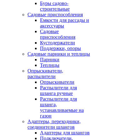
Буры садово-
строительные
Садовые приспособления
Емкости для рассады и
аксессуары
Садовые
приспособления
Кустодержатели
Поддержки, опоры
Садовые парники и теплицы
Парники
Теплицы
Опрыскиватели,
распылители
Опрыскиватели
Распылители для
шланга ручные
Распылители для
шланга,
устанавливаемые на
газон
Адаптеры, переходники,
соединители шлангов
Адаптеры для шлангов
Подключатели,