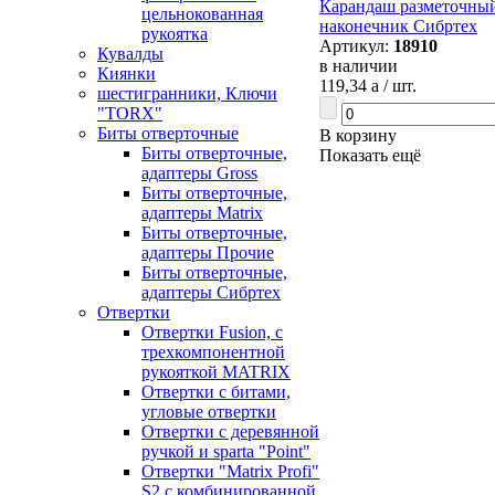
Карандаш разметочный
цельнокованная
наконечник Сибртех
рукоятка
Артикул:
18910
Кувалды
в наличии
Киянки
119,34
a
/ шт.
шестигранники, Ключи
"TORX"
Биты отверточные
В корзину
Биты отверточные,
Показать ещё
адаптеры Gross
Биты отверточные,
адаптеры Matrix
Биты отверточные,
адаптеры Прочие
Биты отверточные,
адаптеры Сибртех
Отвертки
Отвертки Fusion, c
трехкомпонентной
рукояткой MATRIX
Отвертки с битами,
угловые отвертки
Отвертки с деревянной
ручкой и sparta "Point"
Отвертки "Matrix Profi"
S2 с комбинированной