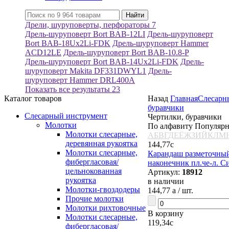
Дрели, шуруповерты, перфораторы
7
Дрель-шуруповерт Bort BAB-12LI
Дрель-шуруповерт
Bort BAB-18Ux2Li-FDK
Дрель-шуруповерт Hammer
ACD12LE
Дрель-шуруповерт Bort BAB-10.8-P
Дрель-шуруповерт Bort BAB-14Ux2Li-FDK
Дрель-
шуруповерт Makita DF331DWYL1
Дрель-
шуруповерт Hammer DRL400A
Показать все результаты
23
Каталог товаров
Назад
Главная
Слесарн
буравчики
Слесарный инструмент
Чертилки, буравчики
Молотки
По алфавиту
Популяр
Молотки слесарные,
А
Б
В
Г
Д
Е
Ё
Ж
З
И
Й
К
Л
М
деревянная рукоятка
144,77
c
Молотки слесарные,
Карандаш разметочный
фибергласовая/
наконечник пл.че-л. С
цельнокованная
Артикул:
18912
рукоятка
в наличии
Молотки-гвоздодеры
144,77
a
/ шт.
Прочие молотки
Молотки рихтовочные
В корзину
Молотки слесарные,
119,34
c
фибергласовая/