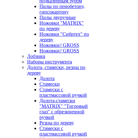
подкаленным зубом
Пилы по пенобетону,
гипсокартону
Пилы двуручные
Ножовки "MATRIX"
по дереву
Ножовки "Сибртех" по
дереву
Ножовки// GROSS
Ножовки// GROSS
Лобзики
Наборы инструмента
Долота, стамески, резцы по
дереву
Долота
Стамески
Стамески с
пластмассовой ручкой
Долота-стамески
"MATRIX" "Тигровый
глаз" с обрезиненной
ручкой
Резцы по дереву
Стамески с
пластмассовой ручкой