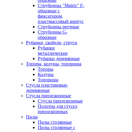
образные
Струбцины "Matrix" F-
образные с
фиксатором,
пластмассовый корпус
Струбцины реечные
Струбцины G-
образные
Рубанки, скобели, струги
Рубанки
металлические
Рубанки деревянные
Топоры, колуны, топорища
Топоры
Колуны
Топорища
Стусла пластиковые,
деревянные
Стусла прецизионные
Стусла прецизионные
Полотна для стусел
прецизионных
Пилы
Пилы столярные
Пилы столярные с