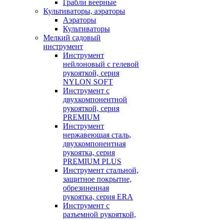
Грабли веерные
Культиваторы, аэраторы
Аэраторы
Культиваторы
Мелкий садовый
инструмент
Инструмент
нейлоновый с гелевой
рукояткой, серия
NYLON SOFT
Инструмент с
двухкомпонентной
рукояткой, серия
PREMIUM
Инструмент
нержавеющая сталь,
двухкомпонентная
рукоятка, серия
PREMIUM PLUS
Инструмент стальной,
защитное покрытие,
обрезиненная
рукоятка, серия ERA
Инструмент с
разъемной рукояткой,