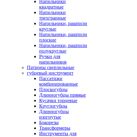
Напильники
квадратные
Напильники
трехгранные
Напильники, рашпили
круглые
Напильники, рашпили
плоские
Напильники, рашпили
полукруглые
Ручки для
напильников
Патроны сверлильные
губцевый инструмент
Пассатижи
комбинированные
Плоскогубцы
Длинногубцы прямые
Кусачки торцевые
Круглогубцы
Длинногубцы
изогнутые
Бокорезы
Трансформеры
Инструменты для