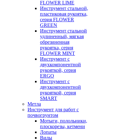
FLOWER LIME
Инструмент стальной,
пластиковая рукоятка,
серия FLOWER
GREEN
Инструмент стальной
удлиненный, мягкая
обрезиненная
рукоятка, серия
FLOWER MINT
Инструмент с
двухкомпонентной
рукояткой, серия
ERGO
Инструмент с
двухкомпонентной
рукояткой, серия
SMART
Метла
Инструмент для работ с
почвогрунтом
Мотыги, полольники,
плоскорезы, кетмени
Лопаты
Вилы