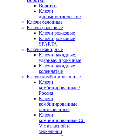
Воротки
Воротки
Ключи
динамометрические
Ключи балонные
Ключи рожковые
Ключи рожковые
Ключи рожковые
SPARTA
Ключи накидные
Ключи накидные,
ударные, прокачные
Ключи накидные
коленчатые
Ключи комбинированные
Ключи
комбинированные /
Россия
Ключи
комбинированные
оцинкованные
Ключи
комбинированные Cr-
V с атласной и
зеркальной