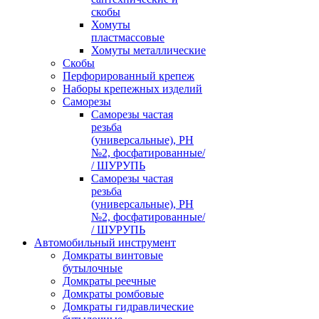
скобы
Хомуты
пластмассовые
Хомуты металлические
Скобы
Перфорированный крепеж
Наборы крепежных изделий
Саморезы
Саморезы частая
резьба
(универсальные), PH
№2, фосфатированные/
/ ШУРУПЬ
Саморезы частая
резьба
(универсальные), PH
№2, фосфатированные/
/ ШУРУПЬ
Автомобильный инструмент
Домкраты винтовые
бутылочные
Домкраты реечные
Домкраты ромбовые
Домкраты гидравлические