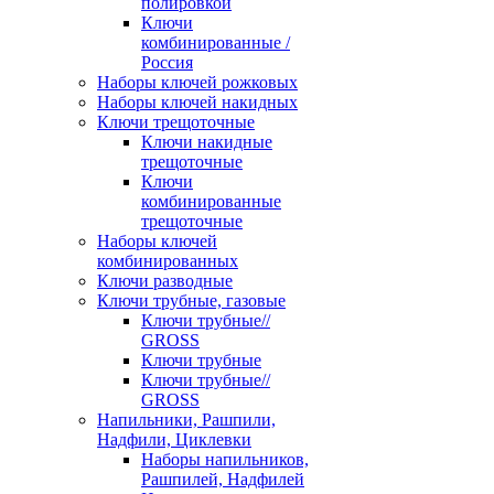
полировкой
Ключи
комбинированные /
Россия
Наборы ключей рожковых
Наборы ключей накидных
Ключи трещоточные
Ключи накидные
трещоточные
Ключи
комбинированные
трещоточные
Наборы ключей
комбинированных
Ключи разводные
Ключи трубные, газовые
Ключи трубные//
GROSS
Ключи трубные
Ключи трубные//
GROSS
Напильники, Рашпили,
Надфили, Циклевки
Наборы напильников,
Рашпилей, Надфилей