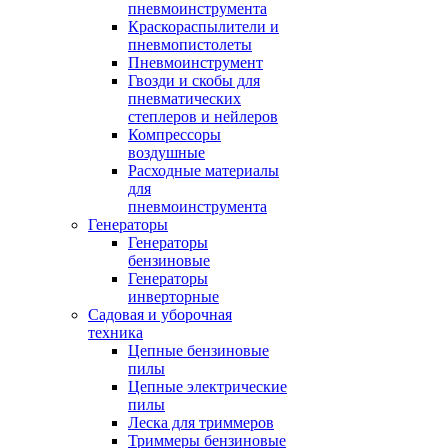
пневмоинструмента
Краскораспылители и
пневмопистолеты
Пневмоинструмент
Гвозди и скобы для
пневматических
степлеров и нейлеров
Компрессоры
воздушные
Расходные материалы
для
пневмоинструмента
Генераторы
Генераторы
бензиновые
Генераторы
инверторные
Садовая и уборочная
техника
Цепные бензиновые
пилы
Цепные электрические
пилы
Леска для триммеров
Триммеры бензиновые