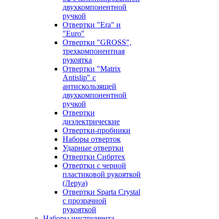
двухкомпонентной
ручкой
Отвертки "Era" и
"Euro"
Отвертки "GROSS",
трехкомпонентная
рукоятка
Отвертки "Matrix
Antislip" с
антискользящей
двухкомпонентной
ручкой
Отвертки
диэлектрические
Отвертки-пробники
Наборы отверток
Ударные отвертки
Отвертки Сибртех
Отвертки с черной
пластиковой рукояткой
(Леруа)
Отвертки Sparta Сrystal
c прозрачной
рукояткой
Наборы инструмента