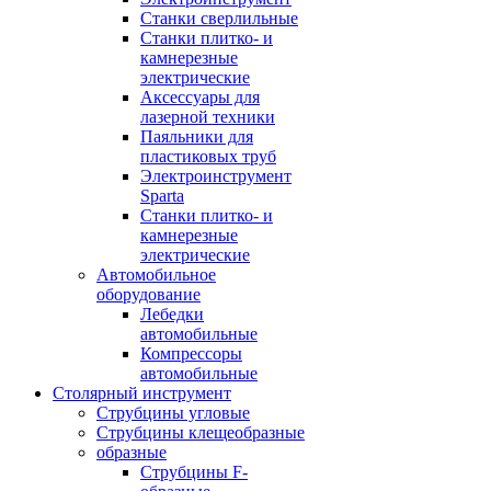
Станки сверлильные
Станки плитко- и
камнерезные
электрические
Аксессуары для
лазерной техники
Паяльники для
пластиковых труб
Электроинструмент
Sparta
Станки плитко- и
камнерезные
электрические
Автомобильное
оборудование
Лебедки
автомобильные
Компрессоры
автомобильные
Столярный инструмент
Струбцины угловые
Струбцины клещеобразные
образные
Струбцины F-