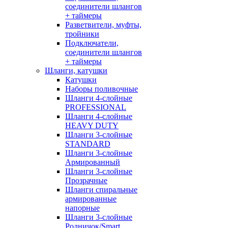
соединители шлангов
+ таймеры
Разветвители, муфты,
тройники
Подключатели,
соединители шлангов
+ таймеры
Шланги, катушки
Катушки
Наборы поливочные
Шланги 4-слойные
PROFESSIONAL
Шланги 4-слойные
HEAVY DUTY
Шланги 3-слойные
STANDARD
Шланги 3-слойные
Армированный
Шланги 3-слойные
Прозрачные
Шланги спиральные
армированные
напорные
Шланги 3-слойные
Родничок/Smart