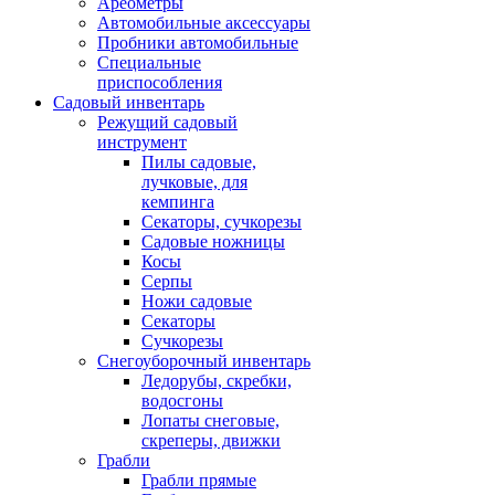
Ареометры
Автомобильные аксессуары
Пробники автомобильные
Специальные
приспособления
Садовый инвентарь
Режущий садовый
инструмент
Пилы садовые,
лучковые, для
кемпинга
Секаторы, сучкорезы
Садовые ножницы
Косы
Серпы
Ножи садовые
Секаторы
Сучкорезы
Снегоуборочный инвентарь
Ледорубы, скребки,
водосгоны
Лопаты снеговые,
скреперы, движки
Грабли
Грабли прямые