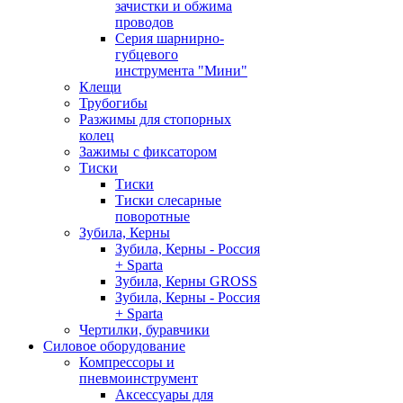
зачистки и обжима
проводов
Серия шарнирно-
губцевого
инструмента "Мини"
Клещи
Трубогибы
Разжимы для стопорных
колец
Зажимы с фиксатором
Тиски
Тиски
Тиски слесарные
поворотные
Зубила, Керны
Зубила, Керны - Россия
+ Sparta
Зубила, Керны GROSS
Зубила, Керны - Россия
+ Sparta
Чертилки, буравчики
Силовое оборудование
Компрессоры и
пневмоинструмент
Аксессуары для