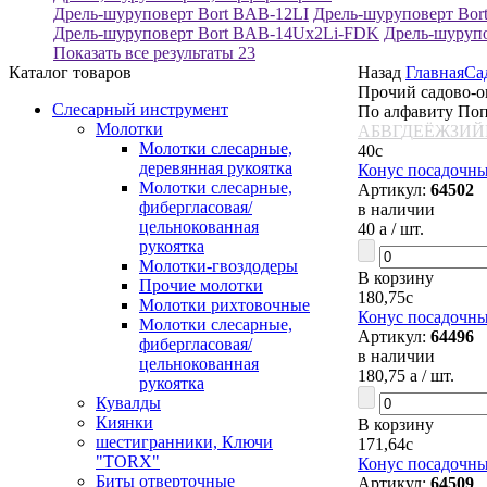
Дрель-шуруповерт Bort BAB-12LI
Дрель-шуруповерт Bo
Дрель-шуруповерт Bort BAB-14Ux2Li-FDK
Дрель-шуруп
Показать все результаты
23
Каталог товаров
Назад
Главная
Са
Прочий садово-
Слесарный инструмент
По алфавиту
Поп
Молотки
А
Б
В
Г
Д
Е
Ё
Ж
З
И
Й
Молотки слесарные,
40
c
деревянная рукоятка
Конус посадочн
Молотки слесарные,
Артикул:
64502
фибергласовая/
в наличии
цельнокованная
40
a
/ шт.
рукоятка
Молотки-гвоздодеры
В корзину
Прочие молотки
180,75
c
Молотки рихтовочные
Конус посадочны
Молотки слесарные,
Артикул:
64496
фибергласовая/
в наличии
цельнокованная
180,75
a
/ шт.
рукоятка
Кувалды
Киянки
В корзину
шестигранники, Ключи
171,64
c
"TORX"
Конус посадочны
Биты отверточные
Артикул:
64509