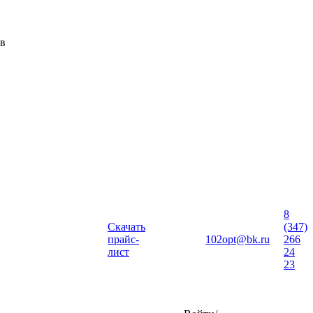
ов
8
Скачать
(347)
прайс-
102opt@bk.ru
266
лист
24
23