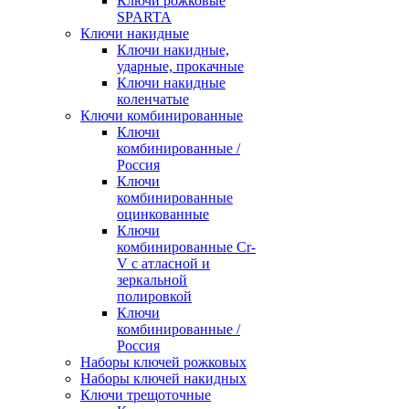
Ключи рожковые
SPARTA
Ключи накидные
Ключи накидные,
ударные, прокачные
Ключи накидные
коленчатые
Ключи комбинированные
Ключи
комбинированные /
Россия
Ключи
комбинированные
оцинкованные
Ключи
комбинированные Cr-
V с атласной и
зеркальной
полировкой
Ключи
комбинированные /
Россия
Наборы ключей рожковых
Наборы ключей накидных
Ключи трещоточные