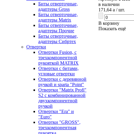
Биты отверточные,
в наличии
адаптеры Gross
171,64
a
/ шт.
Биты отверточные,
адаптеры Matrix
В корзину
Биты отверточные,
Показать ещё
адаптеры Прочие
Биты отверточные,
адаптеры Сибртех
Отвертки
Отвертки Fusion, c
трехкомпонентной
рукояткой MATRIX
Отвертки с битами,
угловые отвертки
Отвертки с деревянной
ручкой и sparta "Point"
Отвертки "Matrix Profi"
S2 с комбинированной
двухкомпонентной
ручкой
Отвертки "Era" и
"Euro"
Отвертки "GROSS",
трехкомпонентная
рукоятка