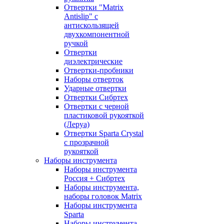
Отвертки "Matrix
Antislip" с
антискользящей
двухкомпонентной
ручкой
Отвертки
диэлектрические
Отвертки-пробники
Наборы отверток
Ударные отвертки
Отвертки Сибртех
Отвертки с черной
пластиковой рукояткой
(Леруа)
Отвертки Sparta Сrystal
c прозрачной
рукояткой
Наборы инструмента
Наборы инструмента
Россия + Сибртех
Наборы инструмента,
наборы головок Matrix
Наборы инструмента
Sparta
Наборы инструмента