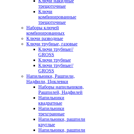
Ключи накидные
трещоточные
Ключи
комбинированные
трещоточные
Наборы ключей
комбинированных
Ключи разводные
Ключи трубные, газовые
Ключи трубные//
GROSS
Ключи трубные
Ключи трубные//
GROSS
Напильники, Рашпили,
Надфили, Циклевки
Наборы напильников,
Рашпилей, Надфилей
Напильники
квадратные
Напильники
трехгранные
Напильники, рашпили
круглые
Напильники, рашпили