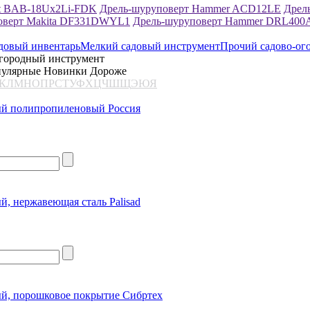
rt BAB-18Ux2Li-FDK
Дрель-шуруповерт Hammer ACD12LE
Дрел
оверт Makita DF331DWYL1
Дрель-шуруповерт Hammer DRL400
довый инвентарь
Мелкий садовый инструмент
Прочий садово-ог
огородный инструмент
улярные
Новинки
Дороже
К
Л
М
Н
О
П
Р
С
Т
У
Ф
Х
Ц
Ч
Ш
Щ
Э
Ю
Я
ый полипропиленовый Россия
й, нержавеющая сталь Palisad
й, порошковое покрытие Сибртех