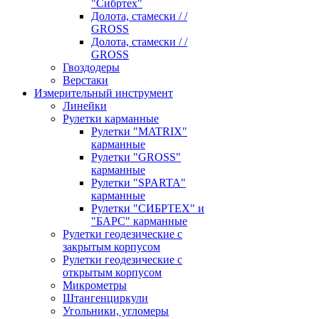
"Сибртех"
Долота, стамески / /
GROSS
Долота, стамески / /
GROSS
Гвоздодеры
Верстаки
Измерительный инструмент
Линейки
Рулетки карманные
Рулетки "MATRIX"
карманные
Рулетки "GROSS"
карманные
Рулетки "SPARTA"
карманные
Рулетки "СИБРТЕХ" и
"БАРС" карманные
Рулетки геодезические с
закрытым корпусом
Рулетки геодезические с
открытым корпусом
Микрометры
Штангенциркули
Угольники, угломеры