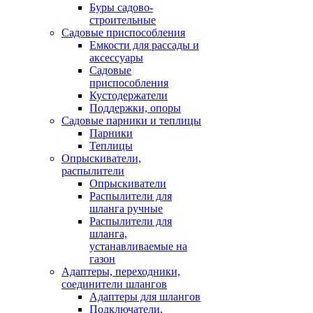
Буры садово-
строительные
Садовые приспособления
Емкости для рассады и
аксессуары
Садовые
приспособления
Кустодержатели
Поддержки, опоры
Садовые парники и теплицы
Парники
Теплицы
Опрыскиватели,
распылители
Опрыскиватели
Распылители для
шланга ручные
Распылители для
шланга,
устанавливаемые на
газон
Адаптеры, переходники,
соединители шлангов
Адаптеры для шлангов
Подключатели,