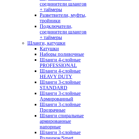
соединители шлангов
+ таймеры
Разветвители, муфты,
тройники
Подключатели,
соединители шлангов
+ таймеры
Шланги, катушки
Катушки
Наборы поливочные
Шланги 4-слойные
PROFESSIONAL
Шланги 4-слойные
HEAVY DUTY
Шланги 3-слойные
STANDARD
Шланги 3-слойные
Армированный
Шланги 3-слойные
Прозрачные
Шланги спиральные
армированные
напорные
Шланги 3-слойные
Родничок/Smart