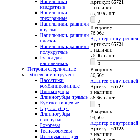
Напильники
Артикул:
65721
квадратные
в наличии
Напильники
85,40
a
/ шт.
трехгранные
Напильники, рашпили
В корзину
круглые
76,06
c
Напильники, рашпили
Адаптер с внутренней 
плоские
Артикул:
65724
Напильники, рашпили
в наличии
полукруглые
76,06
a
/ шт.
Ручки для
напильников
Патроны сверлильные
В корзину
губцевый инструмент
86,66
c
Пассатижи
Адаптер с внутренней 
комбинированные
Артикул:
65722
Плоскогубцы
в наличии
Длинногубцы прямые
86,66
a
/ шт.
Кусачки торцевые
Круглогубцы
В корзину
Длинногубцы
93,66
c
изогнутые
Адаптер с внутренней 
Бокорезы
Артикул:
65723
Трансформеры
в наличии
Инструменты для
93,66
a
/ шт.