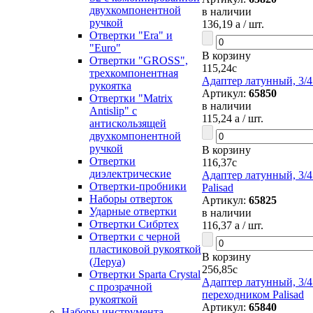
двухкомпонентной
в наличии
ручкой
136,19
a
/ шт.
Отвертки "Era" и
"Euro"
В корзину
Отвертки "GROSS",
115,24
c
трехкомпонентная
Адаптер латунный, 3/4"
рукоятка
Артикул:
65850
Отвертки "Matrix
в наличии
Antislip" с
115,24
a
/ шт.
антискользящей
двухкомпонентной
ручкой
В корзину
Отвертки
116,37
c
диэлектрические
Адаптер латунный, 3/4
Отвертки-пробники
Palisad
Наборы отверток
Артикул:
65825
Ударные отвертки
в наличии
Отвертки Сибртех
116,37
a
/ шт.
Отвертки с черной
пластиковой рукояткой
В корзину
(Леруа)
256,85
c
Отвертки Sparta Сrystal
Адаптер латунный, 3/4"
c прозрачной
переходником Palisad
рукояткой
Артикул:
65840
Наборы инструмента