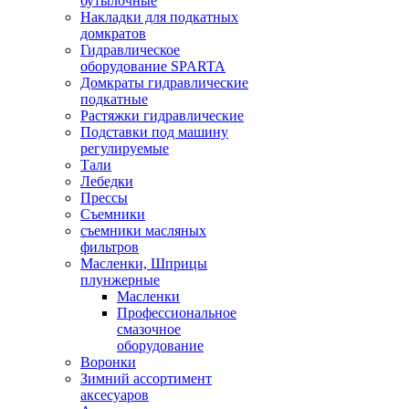
бутылочные
Накладки для подкатных
домкратов
Гидравлическое
оборудование SPARTA
Домкраты гидравлические
подкатные
Растяжки гидравлические
Подставки под машину
регулируемые
Тали
Лебедки
Прессы
Съемники
съемники масляных
фильтров
Масленки, Шприцы
плунжерные
Масленки
Профессиональное
смазочное
оборудование
Воронки
Зимний ассортимент
аксесуаров