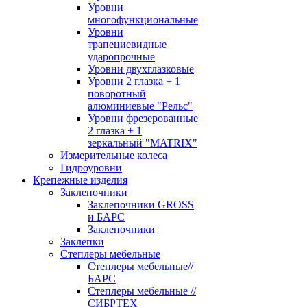
Уровни
многофункциональные
Уровни
трапециевидные
ударопрочные
Уровни двухглазковые
Уровни 2 глазка + 1
поворотный
алюминиевые "Рельс"
Уровни фрезерованные
2 глазка + 1
зеркальный "MATRIX"
Измерительные колеса
Гидроуровни
Крепежные изделия
Заклепочники
Заклепочники GROSS
и БАРС
Заклепочники
Заклепки
Степлеры мебельные
Степлеры мебельные//
БАРС
Степлеры мебельные //
СИБРТЕХ