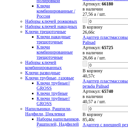
полировкой
Артикул:
66180
Ключи
в наличии
комбинированные /
27,56
a
/ шт.
Россия
Наборы ключей рожковых
Наборы ключей накидных
В корзину
Ключи трещоточные
26,66
c
Ключи накидные
Адаптер пластмассовый
трещоточные
Palisad
Ключи
Артикул:
65725
комбинированные
в наличии
трещоточные
26,66
a
/ шт.
Наборы ключей
комбинированных
В корзину
Ключи разводные
40,57
c
Ключи трубные, газовые
Адаптер пластмассовый
Ключи трубные//
резьба Palisad
GROSS
Артикул:
65740
Ключи трубные
в наличии
Ключи трубные//
40,57
a
/ шт.
GROSS
Напильники, Рашпили,
Надфили, Циклевки
В корзину
Наборы напильников,
85,40
c
Рашпилей, Надфилей
Адаптер с внешней рез