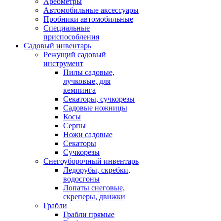
Ареометры
Автомобильные аксессуары
Пробники автомобильные
Специальные
приспособления
Садовый инвентарь
Режущий садовый
инструмент
Пилы садовые,
лучковые, для
кемпинга
Секаторы, сучкорезы
Садовые ножницы
Косы
Серпы
Ножи садовые
Секаторы
Сучкорезы
Снегоуборочный инвентарь
Ледорубы, скребки,
водосгоны
Лопаты снеговые,
скреперы, движки
Грабли
Грабли прямые