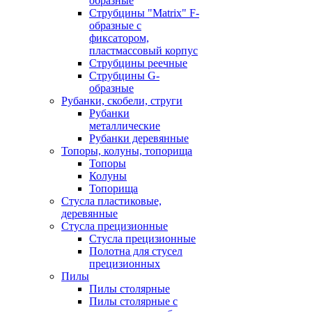
образные
Струбцины "Matrix" F-
образные с
фиксатором,
пластмассовый корпус
Струбцины реечные
Струбцины G-
образные
Рубанки, скобели, струги
Рубанки
металлические
Рубанки деревянные
Топоры, колуны, топорища
Топоры
Колуны
Топорища
Стусла пластиковые,
деревянные
Стусла прецизионные
Стусла прецизионные
Полотна для стусел
прецизионных
Пилы
Пилы столярные
Пилы столярные с