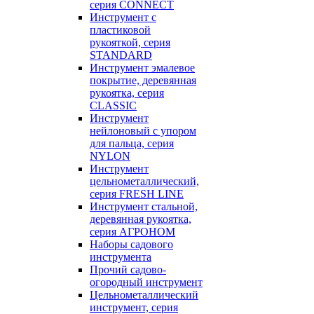
серия CONNECT
Инструмент с
пластиковой
рукояткой, серия
STANDARD
Инструмент эмалевое
покрытие, деревянная
рукоятка, серия
CLASSIC
Инструмент
нейлоновый с упором
для пальца, серия
NYLON
Инструмент
цельнометаллический,
серия FRESH LINE
Инструмент стальной,
деревянная рукоятка,
серия АГРОНОМ
Наборы садового
инструмента
Прочий садово-
огородный инструмент
Цельнометаллический
инструмент, серия