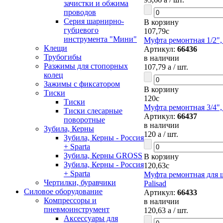
зачистки и обжима
проводов
Серия шарнирно-
В корзину
губцевого
107,79
c
инструмента "Мини"
Муфта ремонтная 1/2",
Клещи
Артикул:
66436
Трубогибы
в наличии
Разжимы для стопорных
107,79
a
/ шт.
колец
Зажимы с фиксатором
В корзину
Тиски
120
c
Тиски
Муфта ремонтная 3/4",
Тиски слесарные
Артикул:
66437
поворотные
в наличии
Зубила, Керны
120
a
/ шт.
Зубила, Керны - Россия
+ Sparta
Зубила, Керны GROSS
В корзину
Зубила, Керны - Россия
120,63
c
+ Sparta
Муфта ремонтная для ш
Чертилки, буравчики
Palisad
Силовое оборудование
Артикул:
66433
Компрессоры и
в наличии
пневмоинструмент
120,63
a
/ шт.
Аксессуары для