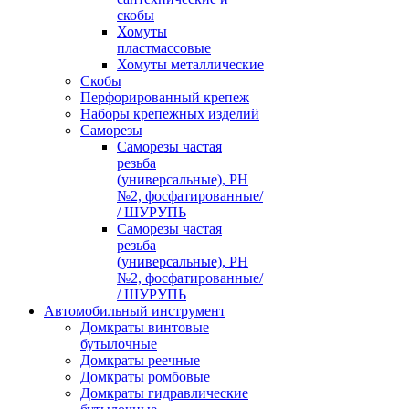
скобы
Хомуты
пластмассовые
Хомуты металлические
Скобы
Перфорированный крепеж
Наборы крепежных изделий
Саморезы
Саморезы частая
резьба
(универсальные), PH
№2, фосфатированные/
/ ШУРУПЬ
Саморезы частая
резьба
(универсальные), PH
№2, фосфатированные/
/ ШУРУПЬ
Автомобильный инструмент
Домкраты винтовые
бутылочные
Домкраты реечные
Домкраты ромбовые
Домкраты гидравлические