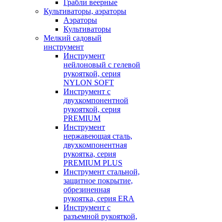
Грабли веерные
Культиваторы, аэраторы
Аэраторы
Культиваторы
Мелкий садовый
инструмент
Инструмент
нейлоновый с гелевой
рукояткой, серия
NYLON SOFT
Инструмент с
двухкомпонентной
рукояткой, серия
PREMIUM
Инструмент
нержавеющая сталь,
двухкомпонентная
рукоятка, серия
PREMIUM PLUS
Инструмент стальной,
защитное покрытие,
обрезиненная
рукоятка, серия ERA
Инструмент с
разъемной рукояткой,