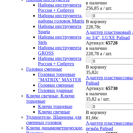
в наличии
Наборы инструмента
256,85
a
/ шт.
Россия + Сибртех
Наборы инструмента,
наборы головок Matrix
В корзину
Наборы инструмента
228,78
c
Sparta
Адаптер пластиковый д
Наборы инструмента
до 3/4", LUXE Palisad
Stels
Артикул:
65728
Наборы инструмента
в наличии
GROSS
228,78
a
/ шт.
Наборы инструмента
Россия + Сибртех
В корзину
Головки сменные
35,82
c
Головки торцевые
Адаптер пластмассовый
"MATRIX" MASTER
Palisad
Головки сменные
Артикул:
65730
Головки ударные
в наличии
Ключи свечные, Ключи
35,82
a
/ шт.
торцевые
Ключи торцевые
Ключи свечные
В корзину
Удлинители, Шарниры для
81,66
c
сменных головок
Адаптер пластмассовый
Ключи динамометрические,
резьба Palisad