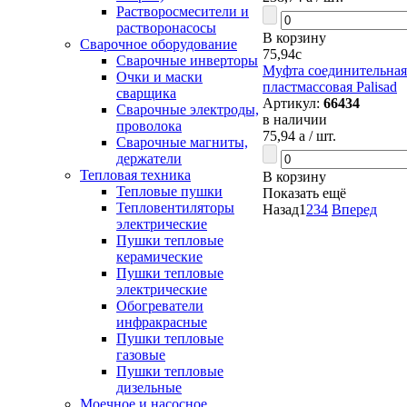
Растворосмесители и
растворонасосы
В корзину
Сварочное оборудование
75,94
c
Сварочные инверторы
Муфта соединительная 
Очки и маски
пластмассовая Palisad
сварщика
Артикул:
66434
Сварочные электроды,
в наличии
проволока
75,94
a
/ шт.
Сварочные магниты,
держатели
Тепловая техника
В корзину
Тепловые пушки
Показать ещё
Тепловентиляторы
Назад
1
2
3
4
Вперед
электрические
Пушки тепловые
керамические
Пушки тепловые
электрические
Обогреватели
инфракрасные
Пушки тепловые
газовые
Пушки тепловые
дизельные
Моечное и насосное