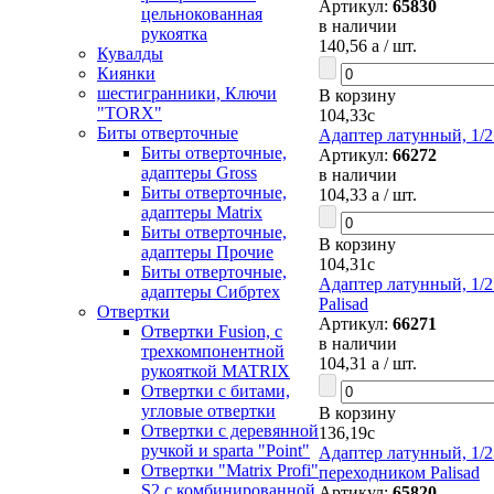
Артикул:
65830
цельнокованная
в наличии
рукоятка
140,56
a
/ шт.
Кувалды
Киянки
шестигранники, Ключи
В корзину
"TORX"
104,33
c
Биты отверточные
Адаптер латунный, 1/2"
Биты отверточные,
Артикул:
66272
адаптеры Gross
в наличии
Биты отверточные,
104,33
a
/ шт.
адаптеры Matrix
Биты отверточные,
В корзину
адаптеры Прочие
104,31
c
Биты отверточные,
Адаптер латунный, 1/2
адаптеры Сибртех
Palisad
Отвертки
Артикул:
66271
Отвертки Fusion, c
в наличии
трехкомпонентной
104,31
a
/ шт.
рукояткой MATRIX
Отвертки с битами,
угловые отвертки
В корзину
Отвертки с деревянной
136,19
c
ручкой и sparta "Point"
Адаптер латунный, 1/2"
Отвертки "Matrix Profi"
переходником Palisad
S2 с комбинированной
Артикул:
65820