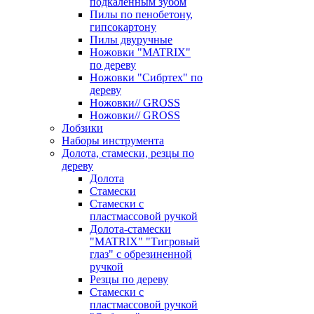
подкаленным зубом
Пилы по пенобетону,
гипсокартону
Пилы двуручные
Ножовки "MATRIX"
по дереву
Ножовки "Сибртех" по
дереву
Ножовки// GROSS
Ножовки// GROSS
Лобзики
Наборы инструмента
Долота, стамески, резцы по
дереву
Долота
Стамески
Стамески с
пластмассовой ручкой
Долота-стамески
"MATRIX" "Тигровый
глаз" с обрезиненной
ручкой
Резцы по дереву
Стамески с
пластмассовой ручкой