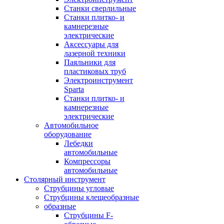
Станки сверлильные
Станки плитко- и
камнерезные
электрические
Аксессуары для
лазерной техники
Паяльники для
пластиковых труб
Электроинструмент
Sparta
Станки плитко- и
камнерезные
электрические
Автомобильное
оборудование
Лебедки
автомобильные
Компрессоры
автомобильные
Столярный инструмент
Струбцины угловые
Струбцины клещеобразные
образные
Струбцины F-