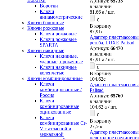
Воротки
Артикул:
65735
Воротки
в наличии
Ключи
81,66
a
/ шт.
динамометрические
Ключи балонные
В корзину
Ключи рожковые
87,91
c
Ключи рожковые
Адаптер пластмассовый
Ключи рожковые
резьба, LUXE Palisad
SPARTA
Артикул:
66470
Ключи накидные
в наличии
Ключи накидные,
87,91
a
/ шт.
ударные, прокачные
Ключи накидные
коленчатые
В корзину
Ключи комбинированные
104,62
c
Ключи
Адаптер пластмассовы
комбинированные /
Palisad
Россия
Артикул:
65760
Ключи
в наличии
комбинированные
104,62
a
/ шт.
оцинкованные
Ключи
В корзину
комбинированные Cr-
27,56
c
V с атласной и
Адаптер пластмассовый
зеркальной
переходное соединение