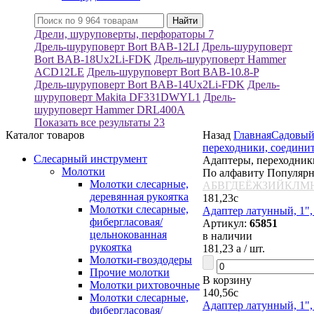
Дрели, шуруповерты, перфораторы
7
Дрель-шуруповерт Bort BAB-12LI
Дрель-шуруповерт
Bort BAB-18Ux2Li-FDK
Дрель-шуруповерт Hammer
ACD12LE
Дрель-шуруповерт Bort BAB-10.8-P
Дрель-шуруповерт Bort BAB-14Ux2Li-FDK
Дрель-
шуруповерт Makita DF331DWYL1
Дрель-
шуруповерт Hammer DRL400A
Показать все результаты
23
Каталог товаров
Назад
Главная
Садовый
переходники, соедини
Слесарный инструмент
Адаптеры, переходник
Молотки
По алфавиту
Популяр
Молотки слесарные,
А
Б
В
Г
Д
Е
Ё
Ж
З
И
Й
К
Л
М
деревянная рукоятка
181,23
c
Молотки слесарные,
Адаптер латунный, 1", 
фибергласовая/
Артикул:
65851
цельнокованная
в наличии
рукоятка
181,23
a
/ шт.
Молотки-гвоздодеры
Прочие молотки
В корзину
Молотки рихтовочные
140,56
c
Молотки слесарные,
Адаптер латунный, 1", 
фибергласовая/