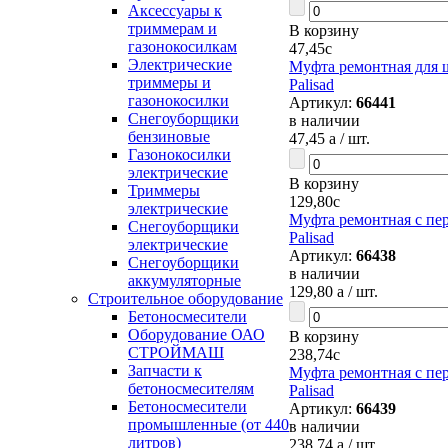
Аксессуары к
триммерам и
В корзину
газонокосилкам
47,45
c
Электрические
Муфта ремонтная для ш
триммеры и
Palisad
газонокосилки
Артикул:
66441
Снегоуборщики
в наличии
бензиновые
47,45
a
/ шт.
Газонокосилки
электрические
В корзину
Триммеры
129,80
c
электрические
Муфта ремонтная с пер
Снегоуборщики
Palisad
электрические
Артикул:
66438
Снегоуборщики
в наличии
аккумуляторные
129,80
a
/ шт.
Строительное оборудование
Бетоносмесители
Оборудование ОАО
В корзину
СТРОЙМАШ
238,74
c
Запчасти к
Муфта ремонтная с пе
бетоносмесителям
Palisad
Бетоносмесители
Артикул:
66439
промышленные (от 440
в наличии
литров)
238,74
a
/ шт.