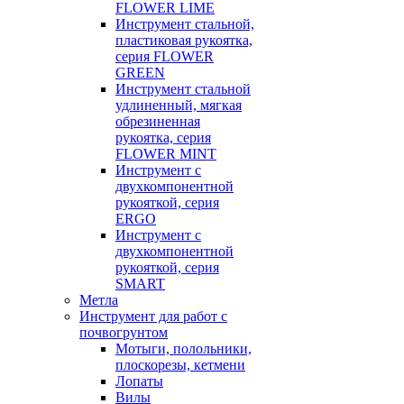
FLOWER LIME
Инструмент стальной,
пластиковая рукоятка,
серия FLOWER
GREEN
Инструмент стальной
удлиненный, мягкая
обрезиненная
рукоятка, серия
FLOWER MINT
Инструмент с
двухкомпонентной
рукояткой, серия
ERGO
Инструмент с
двухкомпонентной
рукояткой, серия
SMART
Метла
Инструмент для работ с
почвогрунтом
Мотыги, полольники,
плоскорезы, кетмени
Лопаты
Вилы