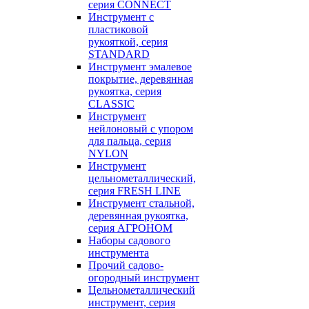
серия CONNECT
Инструмент с
пластиковой
рукояткой, серия
STANDARD
Инструмент эмалевое
покрытие, деревянная
рукоятка, серия
CLASSIC
Инструмент
нейлоновый с упором
для пальца, серия
NYLON
Инструмент
цельнометаллический,
серия FRESH LINE
Инструмент стальной,
деревянная рукоятка,
серия АГРОНОМ
Наборы садового
инструмента
Прочий садово-
огородный инструмент
Цельнометаллический
инструмент, серия