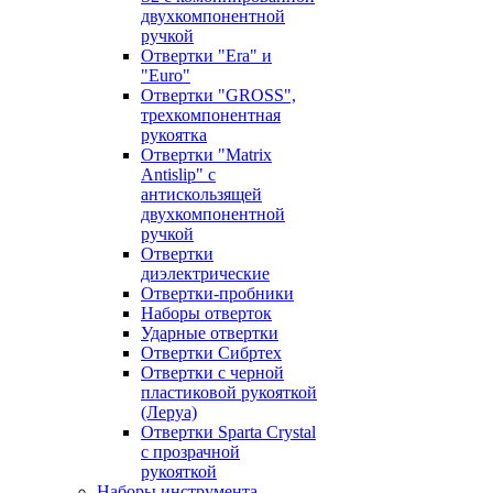
двухкомпонентной
ручкой
Отвертки "Era" и
"Euro"
Отвертки "GROSS",
трехкомпонентная
рукоятка
Отвертки "Matrix
Antislip" с
антискользящей
двухкомпонентной
ручкой
Отвертки
диэлектрические
Отвертки-пробники
Наборы отверток
Ударные отвертки
Отвертки Сибртех
Отвертки с черной
пластиковой рукояткой
(Леруа)
Отвертки Sparta Сrystal
c прозрачной
рукояткой
Наборы инструмента