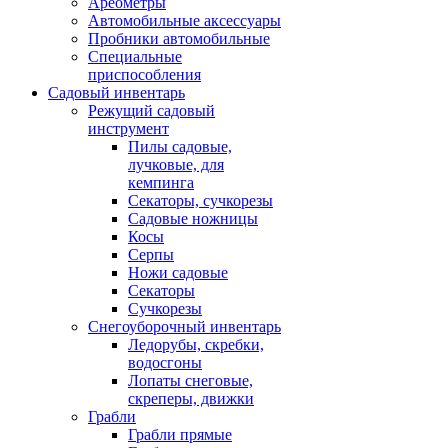
Ареометры
Автомобильные аксессуары
Пробники автомобильные
Специальные
приспособления
Садовый инвентарь
Режущий садовый
инструмент
Пилы садовые,
лучковые, для
кемпинга
Секаторы, сучкорезы
Садовые ножницы
Косы
Серпы
Ножи садовые
Секаторы
Сучкорезы
Снегоуборочный инвентарь
Ледорубы, скребки,
водосгоны
Лопаты снеговые,
скреперы, движки
Грабли
Грабли прямые