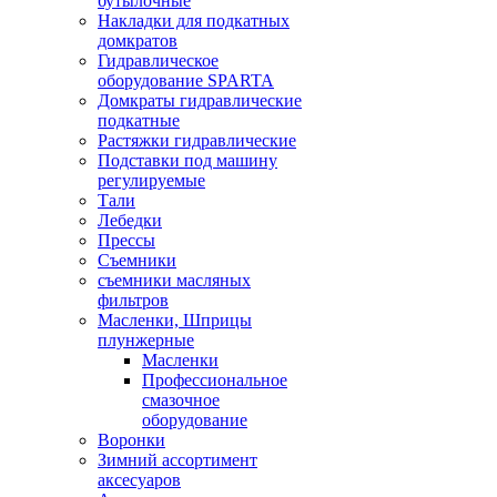
бутылочные
Накладки для подкатных
домкратов
Гидравлическое
оборудование SPARTA
Домкраты гидравлические
подкатные
Растяжки гидравлические
Подставки под машину
регулируемые
Тали
Лебедки
Прессы
Съемники
съемники масляных
фильтров
Масленки, Шприцы
плунжерные
Масленки
Профессиональное
смазочное
оборудование
Воронки
Зимний ассортимент
аксесуаров