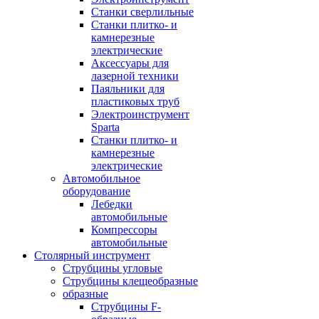
Станки сверлильные
Станки плитко- и
камнерезные
электрические
Аксессуары для
лазерной техники
Паяльники для
пластиковых труб
Электроинструмент
Sparta
Станки плитко- и
камнерезные
электрические
Автомобильное
оборудование
Лебедки
автомобильные
Компрессоры
автомобильные
Столярный инструмент
Струбцины угловые
Струбцины клещеобразные
образные
Струбцины F-