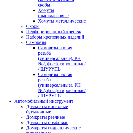
скобы
Хомуты
пластмассовые
Хомуты металлические
Скобы
Перфорированный крепеж
Наборы крепежных изделий
Саморезы
Саморезы частая
резьба
(универсальные), PH
№2, фосфатированные/
/ ШУРУПЬ
Саморезы частая
резьба
(универсальные), PH
№2, фосфатированные/
/ ШУРУПЬ
Автомобильный инструмент
Домкраты винтовые
бутылочные
Домкраты реечные
Домкраты ромбовые
Домкраты гидравлические