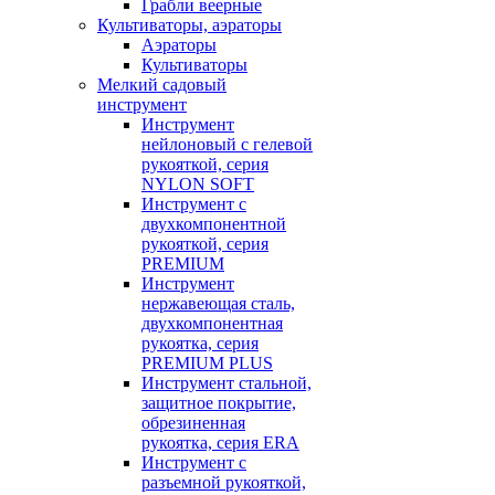
Грабли веерные
Культиваторы, аэраторы
Аэраторы
Культиваторы
Мелкий садовый
инструмент
Инструмент
нейлоновый с гелевой
рукояткой, серия
NYLON SOFT
Инструмент с
двухкомпонентной
рукояткой, серия
PREMIUM
Инструмент
нержавеющая сталь,
двухкомпонентная
рукоятка, серия
PREMIUM PLUS
Инструмент стальной,
защитное покрытие,
обрезиненная
рукоятка, серия ERA
Инструмент с
разъемной рукояткой,