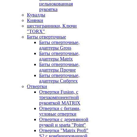
цельнокованная
рукоятка
Кувалды
Киянки
шестигранники, Ключи
"TORX"
Биты отверточные
Биты отверточные,
адаптеры Gross
Биты отверточные,
адаптеры Matrix
Биты отверточные,
адаптеры Прочие
Биты отверточные,
адаптеры Сибртех
Отвертки
Отвертки Fusion, c
трехкомпонентной
рукояткой MATRIX
Отвертки с битами,
угловые отвертки
Отвертки с деревянной
ручкой и sparta "Point"
Отвертки "Matrix Profi"
S2 с комбинированной