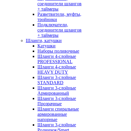
соединители шлангов
+ таймеры
Разветвители, муфты,
тройники
Подключатели,
соединители шлангов
+ таймеры
Шланги, катушки
Катушки
Наборы поливочные
Шланги 4-слойные
PROFESSIONAL
Шланги 4-слойные
HEAVY DUTY
Шланги 3-слойные
STANDARD
Шланги 3-слойные
Армированный
Шланги 3-слойные
Прозрачные
Шланги спиральные
армированные
напорные
Шланги 3-слойные
Родничок/Smart