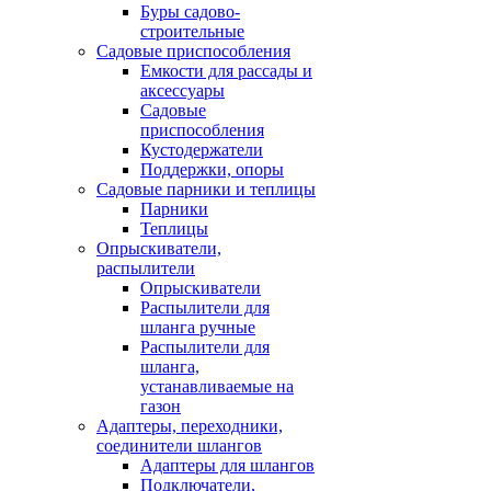
Буры садово-
строительные
Садовые приспособления
Емкости для рассады и
аксессуары
Садовые
приспособления
Кустодержатели
Поддержки, опоры
Садовые парники и теплицы
Парники
Теплицы
Опрыскиватели,
распылители
Опрыскиватели
Распылители для
шланга ручные
Распылители для
шланга,
устанавливаемые на
газон
Адаптеры, переходники,
соединители шлангов
Адаптеры для шлангов
Подключатели,