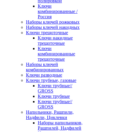
полировкой
Ключи
комбинированные /
Россия
Наборы ключей рожковых
Наборы ключей накидных
Ключи трещоточные
Ключи накидные
трещоточные
Ключи
комбинированные
трещоточные
Наборы ключей
комбинированных
Ключи разводные
Ключи трубные, газовые
Ключи трубные//
GROSS
Ключи трубные
Ключи трубные//
GROSS
Напильники, Рашпили,
Надфили, Циклевки
Наборы напильников,
Рашпилей, Надфилей