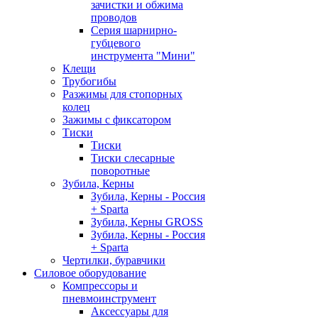
зачистки и обжима
проводов
Серия шарнирно-
губцевого
инструмента "Мини"
Клещи
Трубогибы
Разжимы для стопорных
колец
Зажимы с фиксатором
Тиски
Тиски
Тиски слесарные
поворотные
Зубила, Керны
Зубила, Керны - Россия
+ Sparta
Зубила, Керны GROSS
Зубила, Керны - Россия
+ Sparta
Чертилки, буравчики
Силовое оборудование
Компрессоры и
пневмоинструмент
Аксессуары для