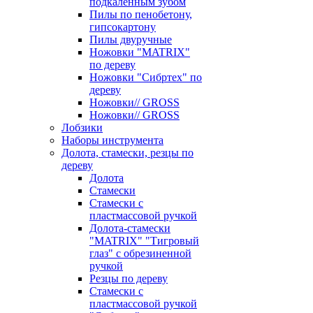
подкаленным зубом
Пилы по пенобетону,
гипсокартону
Пилы двуручные
Ножовки "MATRIX"
по дереву
Ножовки "Сибртех" по
дереву
Ножовки// GROSS
Ножовки// GROSS
Лобзики
Наборы инструмента
Долота, стамески, резцы по
дереву
Долота
Стамески
Стамески с
пластмассовой ручкой
Долота-стамески
"MATRIX" "Тигровый
глаз" с обрезиненной
ручкой
Резцы по дереву
Стамески с
пластмассовой ручкой