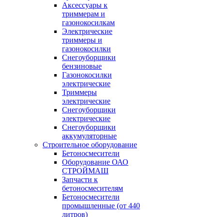
Аксессуары к
триммерам и
газонокосилкам
Электрические
триммеры и
газонокосилки
Снегоуборщики
бензиновые
Газонокосилки
электрические
Триммеры
электрические
Снегоуборщики
электрические
Снегоуборщики
аккумуляторные
Строительное оборудование
Бетоносмесители
Оборудование ОАО
СТРОЙМАШ
Запчасти к
бетоносмесителям
Бетоносмесители
промышленные (от 440
литров)