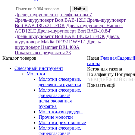
Дрели, шуруповерты, перфораторы
7
Дрель-шуруповерт Bort BAB-12LI
Дрель-шуруповерт
Bort BAB-18Ux2Li-FDK
Дрель-шуруповерт Hammer
ACD12LE
Дрель-шуруповерт Bort BAB-10.8-P
Дрель-шуруповерт Bort BAB-14Ux2Li-FDK
Дрель-
шуруповерт Makita DF331DWYL1
Дрель-
шуруповерт Hammer DRL400A
Показать все результаты
23
Каталог товаров
Назад
Главная
Садовый
газона
Слесарный инструмент
Каток для газона
Молотки
По алфавиту
Популяр
Молотки слесарные,
А
Б
В
Г
Д
Е
Ё
Ж
З
И
Й
К
Л
М
деревянная рукоятка
Показать ещё
Молотки слесарные,
фибергласовая/
цельнокованная
рукоятка
Молотки-гвоздодеры
Прочие молотки
Молотки рихтовочные
Молотки слесарные,
фибергласовая/