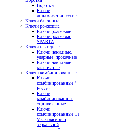
Воротки
Воротки
Ключи
динамометрические
Ключи балонные
Ключи рожковые
Ключи рожковые
Ключи рожковые
SPARTA
Ключи накидные
Ключи накидные,
ударные, прокачные
Ключи накидные
коленчатые
Ключи комбинированные
Ключи
комбинированные /
Россия
Ключи
комбинированные
оцинкованные
Ключи
комбинированные Cr-
V с атласной и
зеркальной