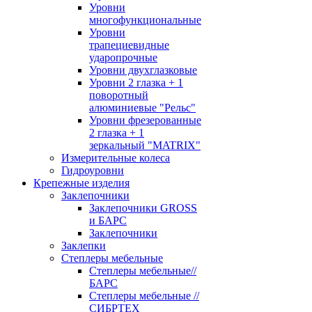
Уровни
многофункциональные
Уровни
трапециевидные
ударопрочные
Уровни двухглазковые
Уровни 2 глазка + 1
поворотный
алюминиевые "Рельс"
Уровни фрезерованные
2 глазка + 1
зеркальный "MATRIX"
Измерительные колеса
Гидроуровни
Крепежные изделия
Заклепочники
Заклепочники GROSS
и БАРС
Заклепочники
Заклепки
Степлеры мебельные
Степлеры мебельные//
БАРС
Степлеры мебельные //
СИБРТЕХ