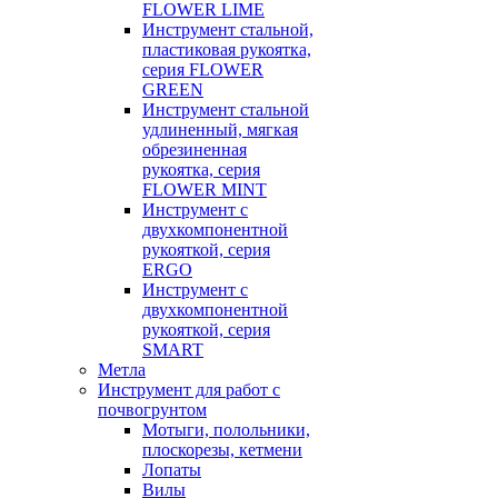
FLOWER LIME
Инструмент стальной,
пластиковая рукоятка,
серия FLOWER
GREEN
Инструмент стальной
удлиненный, мягкая
обрезиненная
рукоятка, серия
FLOWER MINT
Инструмент с
двухкомпонентной
рукояткой, серия
ERGO
Инструмент с
двухкомпонентной
рукояткой, серия
SMART
Метла
Инструмент для работ с
почвогрунтом
Мотыги, полольники,
плоскорезы, кетмени
Лопаты
Вилы