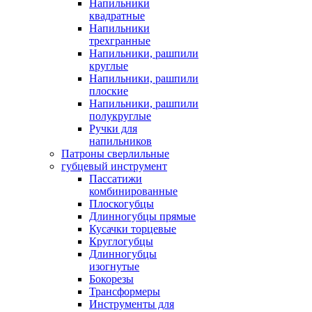
Напильники
квадратные
Напильники
трехгранные
Напильники, рашпили
круглые
Напильники, рашпили
плоские
Напильники, рашпили
полукруглые
Ручки для
напильников
Патроны сверлильные
губцевый инструмент
Пассатижи
комбинированные
Плоскогубцы
Длинногубцы прямые
Кусачки торцевые
Круглогубцы
Длинногубцы
изогнутые
Бокорезы
Трансформеры
Инструменты для