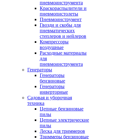
пневмоинструмента
Краскораспылители и
пневмопистолеты
Пневмоинструмент
Гвозди и скобы для
пневматических
степлеров и нейлеров
Компрессоры
воздушные
Расходные материалы
для
пневмоинструмента
Генераторы
Генераторы
бензиновые
Генераторы
инверторные
Садовая и уборочная
техника
Цепные бензиновые
пилы
Цепные электрические
пилы
Леска для триммеров
Триммеры бензиновые