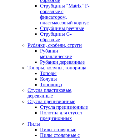
образные
Струбцины "Matrix" F-
образные с
фиксатором,
пластмассовый корпус
Струбцины реечные
Струбцины G-
образные
Рубанки, скобели, струги
Рубанки
металлические
Рубанки деревянные
Топоры, колуны, топорища
Топоры
Колуны
Топорища
Стусла пластиковые,
деревянные
Стусла прецизионные
Стусла прецизионные
Полотна для стусел
прецизионных
Пилы
Пилы столярные
Пилы столярные с