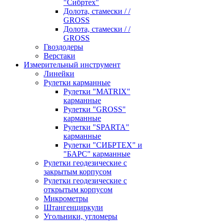
"Сибртех"
Долота, стамески / /
GROSS
Долота, стамески / /
GROSS
Гвоздодеры
Верстаки
Измерительный инструмент
Линейки
Рулетки карманные
Рулетки "MATRIX"
карманные
Рулетки "GROSS"
карманные
Рулетки "SPARTA"
карманные
Рулетки "СИБРТЕХ" и
"БАРС" карманные
Рулетки геодезические с
закрытым корпусом
Рулетки геодезические с
открытым корпусом
Микрометры
Штангенциркули
Угольники, угломеры