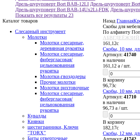
Дрель-шуруповерт Bort BAB-12LI
Дрель-шуруповерт Bo
Дрель-шуруповерт Bort BAB-14Ux2Li-FDK
Дрель-шуруп
Показать все результаты
23
Каталог товаров
Назад
Главная
Кр
Скобы для мебел
Слесарный инструмент
По алфавиту
Поп
Молотки
А
Б
В
Г
Д
Е
Ё
Ж
З
И
Й
Молотки слесарные,
161,12
c
деревянная рукоятка
Скобы, 10 мм, дл
Молотки слесарные,
Артикул:
41740
фибергласовая/
в наличии
цельнокованная
161,12
a
/ шт.
рукоятка
Молотки-гвоздодеры
В корзину
Прочие молотки
96,73
c
Молотки рихтовочные
Скобы, 10 мм, дл
Молотки слесарные,
Артикул:
41710
фибергласовая/
в наличии
цельнокованная
96,73
a
/ шт.
рукоятка
Кувалды
Киянки
В корзину
шестигранники, Ключи
182,17
c
"TORX"
Скобы, 12 мм, дл
Биты отверточные
Артикул:
41742