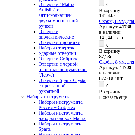
Отвертки "Matrix
Antislip" с
В корзину
антискользящей
141,44
c
двухкомпонентной
Скобы, 8 мм, для
ручкой
Артикул:
41738
Отвертки
в наличии
диэлектрические
141,44
a
/ шт.
Отвертки-пробники
Наборы отверток
В корзину
Ударные отвертки
87,58
c
Отвертки Сибртех
Скобы, 8 мм, для
Отвертки с черной
Артикул:
41708
пластиковой рукояткой
в наличии
(Леруа)
87,58
a
/ шт.
Отвертки Sparta Сrystal
c прозрачной
рукояткой
В корзину
Наборы инструмента
Показать ещё
Наборы инструмента
Россия + Сибртех
Наборы инструмента,
наборы головок Matrix
Наборы инструмента
Sparta
Наборы инструмента