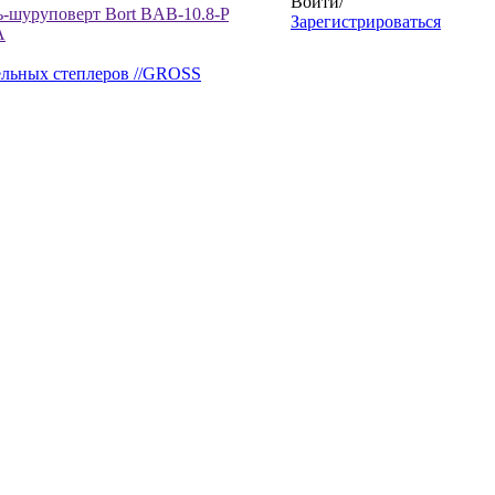
Войти
/
ь-шуруповерт Bort BAB-10.8-P
Зарегистрироваться
A
ельных степлеров //GROSS