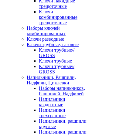
Ключи накидные
трещоточные
Ключи
комбинированные
трещоточные
Наборы ключей
комбинированных
Ключи разводные
Ключи трубные, газовые
Ключи трубные//
GROSS
Ключи трубные
Ключи трубные//
GROSS
Напильники, Рашпили,
Надфили, Циклевки
Наборы напильников,
Рашпилей, Надфилей
Напильники
квадратные
Напильники
трехгранные
Напильники, рашпили
круглые
Напильники, рашпили