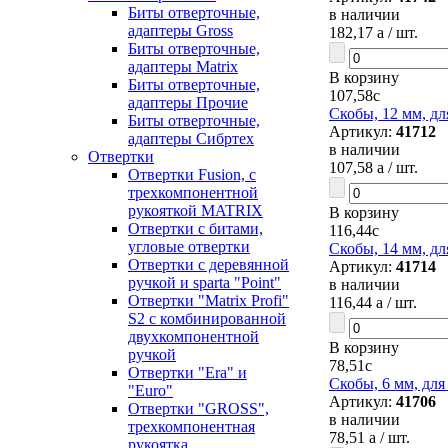
Биты отверточные,
в наличии
адаптеры Gross
182,17
a
/ шт.
Биты отверточные,
адаптеры Matrix
В корзину
Биты отверточные,
107,58
c
адаптеры Прочие
Скобы, 12 мм, дл
Биты отверточные,
Артикул:
41712
адаптеры Сибртех
в наличии
Отвертки
107,58
a
/ шт.
Отвертки Fusion, c
трехкомпонентной
рукояткой MATRIX
В корзину
Отвертки с битами,
116,44
c
угловые отвертки
Скобы, 14 мм, дл
Отвертки с деревянной
Артикул:
41714
ручкой и sparta "Point"
в наличии
Отвертки "Matrix Profi"
116,44
a
/ шт.
S2 с комбинированной
двухкомпонентной
В корзину
ручкой
78,51
c
Отвертки "Era" и
Скобы, 6 мм, для
"Euro"
Артикул:
41706
Отвертки "GROSS",
в наличии
трехкомпонентная
78,51
a
/ шт.
рукоятка