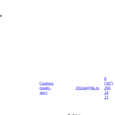
ов
8
Скачать
(347)
прайс-
102opt@bk.ru
266
лист
24
23