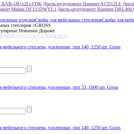
rt BAB-18Ux2Li-FDK
Дрель-шуруповерт Hammer ACD12LE
Дрел
оверт Makita DF331DWYL1
Дрель-шуруповерт Hammer DRL400
епежные изделия
Скобы для мебельных степлеров
Скобы для меб
ьных степлеров //GROSS
улярные
Новинки
Дороже
К
Л
М
Н
О
П
Р
С
Т
У
Ф
Х
Ц
Ч
Ш
Щ
Э
Ю
Я
я мебельного степлера, усиленные, тип 140, 1250 шт. Gross
я мебельного степлера, усиленные, тип 53, 1000 шт. Gross
я мебельного степлера, усиленные, тип 140, 1250 шт. Gross