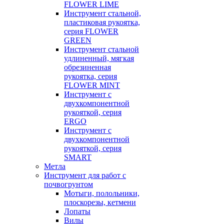
FLOWER LIME
Инструмент стальной,
пластиковая рукоятка,
серия FLOWER
GREEN
Инструмент стальной
удлиненный, мягкая
обрезиненная
рукоятка, серия
FLOWER MINT
Инструмент с
двухкомпонентной
рукояткой, серия
ERGO
Инструмент с
двухкомпонентной
рукояткой, серия
SMART
Метла
Инструмент для работ с
почвогрунтом
Мотыги, полольники,
плоскорезы, кетмени
Лопаты
Вилы