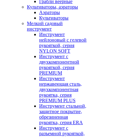
Грабли веерные
Культиваторы, аэраторы
Аэраторы
Культиваторы
Мелкий садовый
инструмент
Инструмент
нейлоновый с гелевой
рукояткой, серия
NYLON SOFT
Инструмент с
двухкомпонентной
рукояткой, серия
PREMIUM
Инструмент
нержавеющая сталь,
двухкомпонентная
рукоятка, серия
PREMIUM PLUS
Инструмент стальной,
защитное покрытие,
обрезиненная
рукоятка, серия ERA
Инструмент с
разъемной рукояткой,