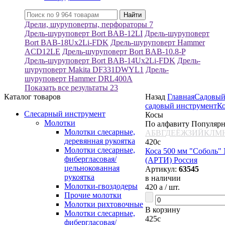
Дрели, шуруповерты, перфораторы
7
Дрель-шуруповерт Bort BAB-12LI
Дрель-шуруповерт
Bort BAB-18Ux2Li-FDK
Дрель-шуруповерт Hammer
ACD12LE
Дрель-шуруповерт Bort BAB-10.8-P
Дрель-шуруповерт Bort BAB-14Ux2Li-FDK
Дрель-
шуруповерт Makita DF331DWYL1
Дрель-
шуруповерт Hammer DRL400A
Показать все результаты
23
Каталог товаров
Назад
Главная
Садовый
садовый инструмент
К
Слесарный инструмент
Косы
Молотки
По алфавиту
Популяр
Молотки слесарные,
А
Б
В
Г
Д
Е
Ё
Ж
З
И
Й
К
Л
М
деревянная рукоятка
420
c
Молотки слесарные,
Коса 500 мм "Соболь"
фибергласовая/
(АРТИ) Россия
цельнокованная
Артикул:
63545
рукоятка
в наличии
Молотки-гвоздодеры
420
a
/ шт.
Прочие молотки
Молотки рихтовочные
В корзину
Молотки слесарные,
425
c
фибергласовая/