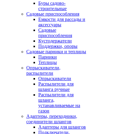
Буры садово-
строительные
Садовые приспособления
Емкости для рассады и
аксессуары
Садовые
приспособления
Кустодержатели
Поддержки, опоры
Садовые парники и теплицы
Парники
Теплицы
Опрыскиватели,
распылители
Опрыскиватели
Распылители для
шланга ручные
Распылители для
шланга,
устанавливаемые на
газон
Адаптеры, переходники,
соединители шлангов
Адаптеры для шлангов
Подключатели,