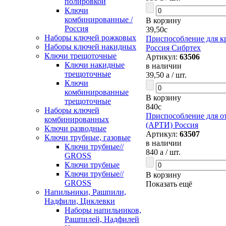
полировкой
Ключи
комбинированные /
В корзину
Россия
39,50
c
Наборы ключей рожковых
Приспособление для к
Наборы ключей накидных
Россия Сибртех
Ключи трещоточные
Артикул:
63506
Ключи накидные
в наличии
трещоточные
39,50
a
/ шт.
Ключи
комбинированные
В корзину
трещоточные
840
c
Наборы ключей
Приспособление для о
комбинированных
(АРТИ) Россия
Ключи разводные
Артикул:
63507
Ключи трубные, газовые
в наличии
Ключи трубные//
840
a
/ шт.
GROSS
Ключи трубные
Ключи трубные//
В корзину
GROSS
Показать ещё
Напильники, Рашпили,
Надфили, Циклевки
Наборы напильников,
Рашпилей, Надфилей