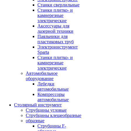
Станки сверлильные
Станки плитко- и
камнерезные
электрические
Аксессуары для
лазерной техники
Паяльники для
пластиковых труб
Электроинструмент
Sparta
Станки плитко- и
камнерезные
электрические
Автомобильное
оборудование
Лебедки
автомобильные
Компрессоры
автомобильные
Столярный инструмент
Струбцины угловые
Струбцины клещеобразные
образные
Струбцины F-