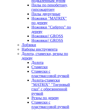
подкаленным зубом
Пилы по пенобетону,
гипсокартону
Пилы двуручные
Ножовки "MATRIX"
по дереву
Ножовки "Сибртех" по
дереву
Ножовки// GROSS
Ножовки// GROSS
Лобзики
Наборы инструмента
Долота, стамески, резцы по
дереву
Долота
Стамески
Стамески с
пластмассовой ручкой
Долота-стамески
"MATRIX" "Тигровый
глаз" с обрезиненной
ручкой
Резцы по дереву
Стамески с
пластмассовой ручкой