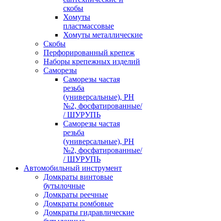
скобы
Хомуты
пластмассовые
Хомуты металлические
Скобы
Перфорированный крепеж
Наборы крепежных изделий
Саморезы
Саморезы частая
резьба
(универсальные), PH
№2, фосфатированные/
/ ШУРУПЬ
Саморезы частая
резьба
(универсальные), PH
№2, фосфатированные/
/ ШУРУПЬ
Автомобильный инструмент
Домкраты винтовые
бутылочные
Домкраты реечные
Домкраты ромбовые
Домкраты гидравлические