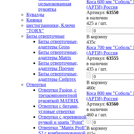
Коса 600 мм "Соболь"
цельнокованная
(АРТИ) Россия
рукоятка
Артикул:
63550
Кувалды
в наличии
Киянки
425
a
/ шт.
шестигранники, Ключи
"TORX"
Биты отверточные
В корзину
Биты отверточные,
435
c
адаптеры Gross
Коса 700 мм "Соболь"
Биты отверточные,
(АРТИ) Россия
адаптеры Matrix
Артикул:
63555
Биты отверточные,
в наличии
адаптеры Прочие
435
a
/ шт.
Биты отверточные,
адаптеры Сибртех
В корзину
Отвертки
460
c
Отвертки Fusion, c
Коса 800 мм "Соболь"
трехкомпонентной
(АРТИ) Россия
рукояткой MATRIX
Артикул:
63560
Отвертки с битами,
в наличии
угловые отвертки
460
a
/ шт.
Отвертки с деревянной
ручкой и sparta "Point"
Отвертки "Matrix Profi"
В корзину
S2 с комбинированной
415
c