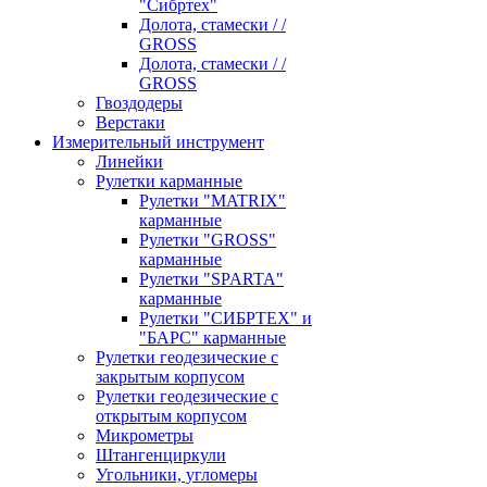
"Сибртех"
Долота, стамески / /
GROSS
Долота, стамески / /
GROSS
Гвоздодеры
Верстаки
Измерительный инструмент
Линейки
Рулетки карманные
Рулетки "MATRIX"
карманные
Рулетки "GROSS"
карманные
Рулетки "SPARTA"
карманные
Рулетки "СИБРТЕХ" и
"БАРС" карманные
Рулетки геодезические с
закрытым корпусом
Рулетки геодезические с
открытым корпусом
Микрометры
Штангенциркули
Угольники, угломеры