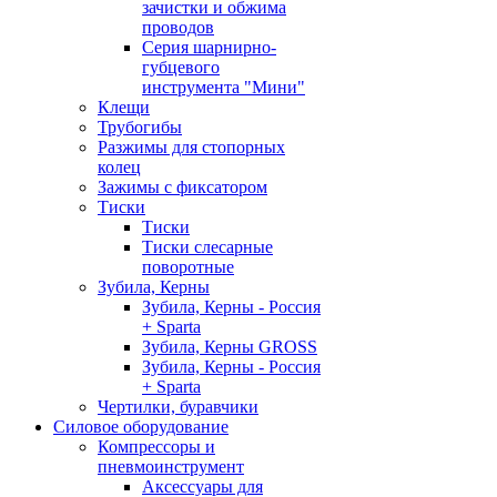
зачистки и обжима
проводов
Серия шарнирно-
губцевого
инструмента "Мини"
Клещи
Трубогибы
Разжимы для стопорных
колец
Зажимы с фиксатором
Тиски
Тиски
Тиски слесарные
поворотные
Зубила, Керны
Зубила, Керны - Россия
+ Sparta
Зубила, Керны GROSS
Зубила, Керны - Россия
+ Sparta
Чертилки, буравчики
Силовое оборудование
Компрессоры и
пневмоинструмент
Аксессуары для