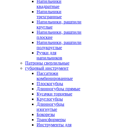
Напильники
квадратные
Напильники
трехгранные
Напильники, рашпили
круглые
Напильники, рашпили
плоские
Напильники, рашпили
полукруглые
Ручки для
напильников
Патроны сверлильные
губцевый инструмент
Пассатижи
комбинированные
Плоскогубцы
Длинногубцы прямые
Кусачки торцевые
Круглогубцы
Длинногубцы
изогнутые
Бокорезы
Трансформеры
Инструменты для