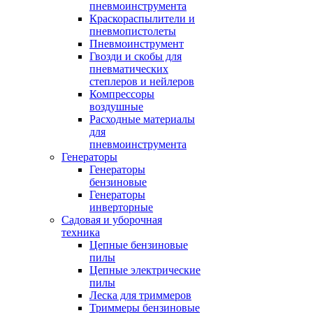
пневмоинструмента
Краскораспылители и
пневмопистолеты
Пневмоинструмент
Гвозди и скобы для
пневматических
степлеров и нейлеров
Компрессоры
воздушные
Расходные материалы
для
пневмоинструмента
Генераторы
Генераторы
бензиновые
Генераторы
инверторные
Садовая и уборочная
техника
Цепные бензиновые
пилы
Цепные электрические
пилы
Леска для триммеров
Триммеры бензиновые