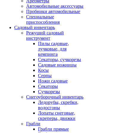
Ареометры
Автомобильные аксессуары
Пробники автомобильные
Специальные
приспособления
Садовый инвентарь
Режущий садовый
инструмент
Пилы садовые,
лучковые, для
кемпинга
Секаторы, сучкорезы
Садовые ножницы
Косы
Серпы
Ножи садовые
Секаторы
Сучкорезы
Снегоуборочный инвентарь
Ледорубы, скребки,
водосгоны
Лопаты снеговые,
скреперы, движки
Грабли
Грабли прямые