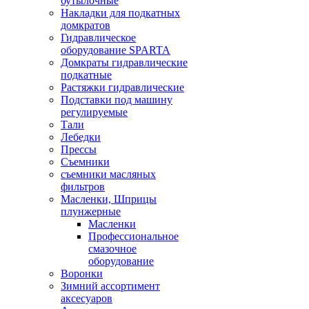
бутылочные
Накладки для подкатных
домкратов
Гидравлическое
оборудование SPARTA
Домкраты гидравлические
подкатные
Растяжки гидравлические
Подставки под машину
регулируемые
Тали
Лебедки
Прессы
Съемники
съемники масляных
фильтров
Масленки, Шприцы
плунжерные
Масленки
Профессиональное
смазочное
оборудование
Воронки
Зимний ассортимент
аксесуаров