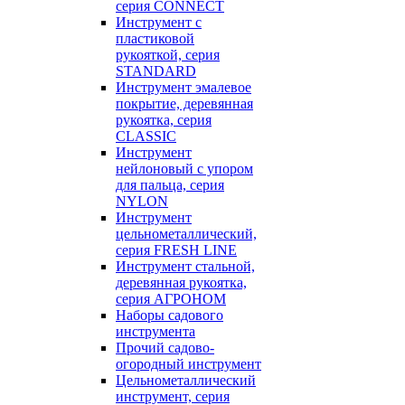
серия CONNECT
Инструмент с
пластиковой
рукояткой, серия
STANDARD
Инструмент эмалевое
покрытие, деревянная
рукоятка, серия
CLASSIC
Инструмент
нейлоновый с упором
для пальца, серия
NYLON
Инструмент
цельнометаллический,
серия FRESH LINE
Инструмент стальной,
деревянная рукоятка,
серия АГРОНОМ
Наборы садового
инструмента
Прочий садово-
огородный инструмент
Цельнометаллический
инструмент, серия