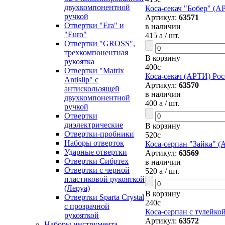
двухкомпонентной
Коса-секач "Бобер" (А
ручкой
Артикул:
63571
Отвертки "Era" и
в наличии
"Euro"
415
a
/ шт.
Отвертки "GROSS",
трехкомпонентная
В корзину
рукоятка
400
c
Отвертки "Matrix
Коса-секач (АРТИ) Рос
Antislip" с
Артикул:
63570
антискользящей
в наличии
двухкомпонентной
400
a
/ шт.
ручкой
Отвертки
диэлектрические
В корзину
Отвертки-пробники
520
c
Наборы отверток
Коса-серпан "Зайка" (
Ударные отвертки
Артикул:
63569
Отвертки Сибртех
в наличии
Отвертки с черной
520
a
/ шт.
пластиковой рукояткой
(Леруа)
В корзину
Отвертки Sparta Сrystal
240
c
c прозрачной
Коса-серпан с тулейко
рукояткой
Артикул:
63572
Наборы инструмента