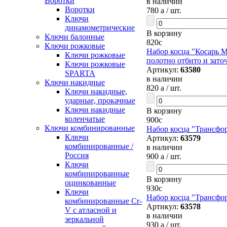
Воротки
в наличии
Воротки
780
a
/ шт.
Ключи
динамометрические
В корзину
Ключи балонные
820
c
Ключи рожковые
Набор косца "Косарь М
Ключи рожковые
полотно отбито и зато
Ключи рожковые
Артикул:
63580
SPARTA
в наличии
Ключи накидные
820
a
/ шт.
Ключи накидные,
ударные, прокачные
Ключи накидные
В корзину
коленчатые
900
c
Ключи комбинированные
Набор косца "Трансфо
Ключи
Артикул:
63579
комбинированные /
в наличии
Россия
900
a
/ шт.
Ключи
комбинированные
В корзину
оцинкованные
930
c
Ключи
Набор косца "Трансфо
комбинированные Cr-
Артикул:
63578
V с атласной и
в наличии
зеркальной
930
a
/ шт.