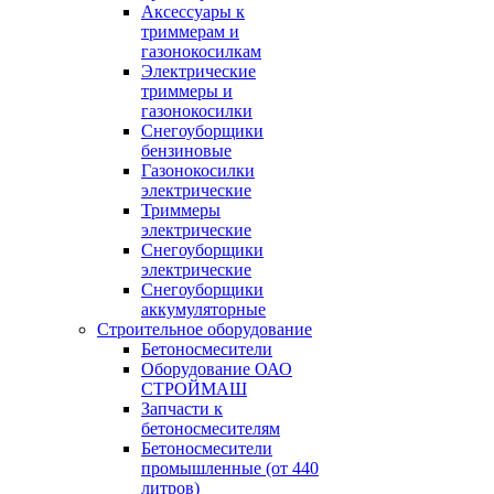
Аксессуары к
триммерам и
газонокосилкам
Электрические
триммеры и
газонокосилки
Снегоуборщики
бензиновые
Газонокосилки
электрические
Триммеры
электрические
Снегоуборщики
электрические
Снегоуборщики
аккумуляторные
Строительное оборудование
Бетоносмесители
Оборудование ОАО
СТРОЙМАШ
Запчасти к
бетоносмесителям
Бетоносмесители
промышленные (от 440
литров)