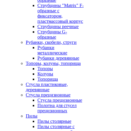
образные
Струбцины "Matrix" F-
образные с
фиксатором,
пластмассовый корпус
Струбцины реечные
Струбцины G-
образные
Рубанки, скобели, струги
Рубанки
металлические
Рубанки деревянные
Топоры, колуны, топорища
Топоры
Колуны
Топорища
Стусла пластиковые,
деревянные
Стусла прецизионные
Стусла прецизионные
Полотна для стусел
прецизионных
Пилы
Пилы столярные
Пилы столярные с