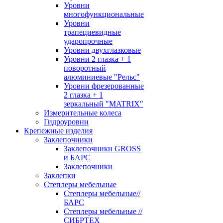
Уровни
многофункциональные
Уровни
трапециевидные
ударопрочные
Уровни двухглазковые
Уровни 2 глазка + 1
поворотный
алюминиевые "Рельс"
Уровни фрезерованные
2 глазка + 1
зеркальный "MATRIX"
Измерительные колеса
Гидроуровни
Крепежные изделия
Заклепочники
Заклепочники GROSS
и БАРС
Заклепочники
Заклепки
Степлеры мебельные
Степлеры мебельные//
БАРС
Степлеры мебельные //
СИБРТЕХ