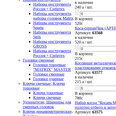
в наличии
Наборы инструмента
240
a
/ шт.
Россия + Сибртех
Наборы инструмента,
наборы головок Matrix
В корзину
Наборы инструмента
520
c
Sparta
Коса-серпанЧик (АРТИ
Наборы инструмента
Артикул:
63568
Stels
в наличии
Наборы инструмента
520
a
/ шт.
GROSS
Наборы инструмента
В корзину
Россия + Сибртех
215
c
Головки сменные
Косовище металлическ
Головки торцевые
пластиковыми рукоятк
"MATRIX" MASTER
Артикул:
63577
Головки сменные
в наличии
Головки ударные
215
a
/ шт.
Ключи свечные, Ключи
торцевые
Ключи торцевые
В корзину
Ключи свечные
780
c
Удлинители, Шарниры для
Набор косца "Косарь М
сменных головок
полотно отбито и зато
Ключи динамометрические,
Артикул:
63575