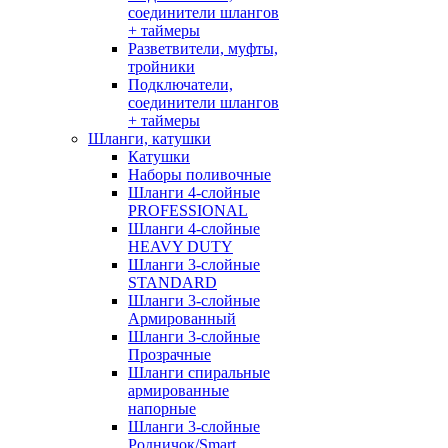
соединители шлангов
+ таймеры
Разветвители, муфты,
тройники
Подключатели,
соединители шлангов
+ таймеры
Шланги, катушки
Катушки
Наборы поливочные
Шланги 4-слойные
PROFESSIONAL
Шланги 4-слойные
HEAVY DUTY
Шланги 3-слойные
STANDARD
Шланги 3-слойные
Армированный
Шланги 3-слойные
Прозрачные
Шланги спиральные
армированные
напорные
Шланги 3-слойные
Родничок/Smart