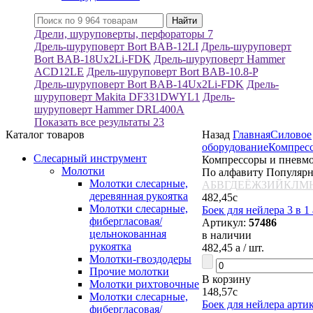
Дрели, шуруповерты, перфораторы
7
Дрель-шуруповерт Bort BAB-12LI
Дрель-шуруповерт
Bort BAB-18Ux2Li-FDK
Дрель-шуруповерт Hammer
ACD12LE
Дрель-шуруповерт Bort BAB-10.8-P
Дрель-шуруповерт Bort BAB-14Ux2Li-FDK
Дрель-
шуруповерт Makita DF331DWYL1
Дрель-
шуруповерт Hammer DRL400A
Показать все результаты
23
Каталог товаров
Назад
Главная
Силовое
оборудование
Компрес
Слесарный инструмент
Компрессоры и пневм
Молотки
По алфавиту
Популяр
Молотки слесарные,
А
Б
В
Г
Д
Е
Ё
Ж
З
И
Й
К
Л
М
деревянная рукоятка
482,45
c
Молотки слесарные,
Боек для нейлера 3 в 1
фибергласовая/
Артикул:
57486
цельнокованная
в наличии
рукоятка
482,45
a
/ шт.
Молотки-гвоздодеры
Прочие молотки
В корзину
Молотки рихтовочные
148,57
c
Молотки слесарные,
Боек для нейлера артик
фибергласовая/