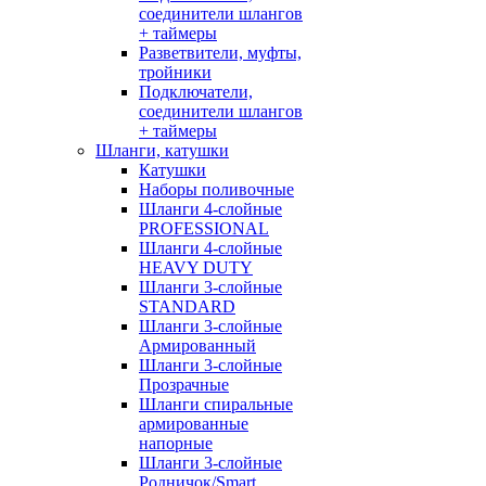
соединители шлангов
+ таймеры
Разветвители, муфты,
тройники
Подключатели,
соединители шлангов
+ таймеры
Шланги, катушки
Катушки
Наборы поливочные
Шланги 4-слойные
PROFESSIONAL
Шланги 4-слойные
HEAVY DUTY
Шланги 3-слойные
STANDARD
Шланги 3-слойные
Армированный
Шланги 3-слойные
Прозрачные
Шланги спиральные
армированные
напорные
Шланги 3-слойные
Родничок/Smart