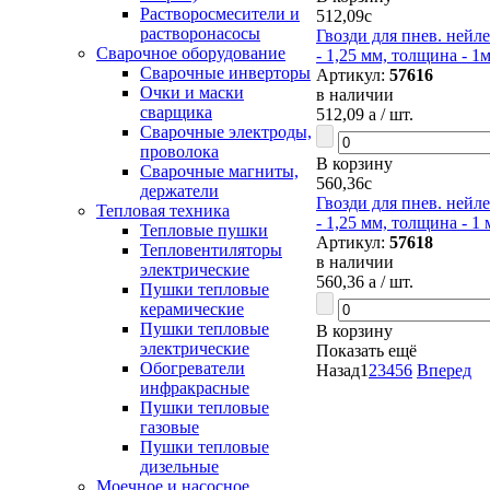
Растворосмесители и
512,09
c
растворонасосы
Гвозди для пнев. нейле
Сварочное оборудование
- 1,25 мм, толщина - 1
Сварочные инверторы
Артикул:
57616
Очки и маски
в наличии
сварщика
512,09
a
/ шт.
Сварочные электроды,
проволока
В корзину
Сварочные магниты,
560,36
c
держатели
Гвозди для пнев. нейле
Тепловая техника
- 1,25 мм, толщина - 1 
Тепловые пушки
Артикул:
57618
Тепловентиляторы
в наличии
электрические
560,36
a
/ шт.
Пушки тепловые
керамические
Пушки тепловые
В корзину
электрические
Показать ещё
Обогреватели
Назад
1
2
3
4
5
6
Вперед
инфракрасные
Пушки тепловые
газовые
Пушки тепловые
дизельные
Моечное и насосное