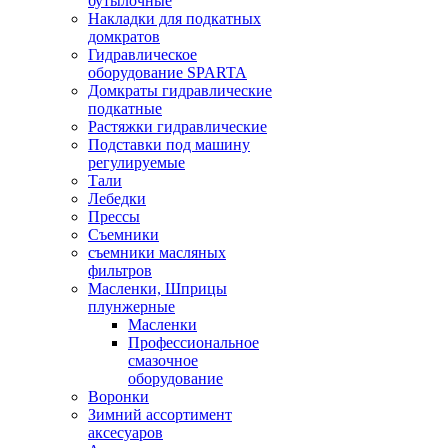
бутылочные
Накладки для подкатных
домкратов
Гидравлическое
оборудование SPARTA
Домкраты гидравлические
подкатные
Растяжки гидравлические
Подставки под машину
регулируемые
Тали
Лебедки
Прессы
Съемники
съемники масляных
фильтров
Масленки, Шприцы
плунжерные
Масленки
Профессиональное
смазочное
оборудование
Воронки
Зимний ассортимент
аксесуаров