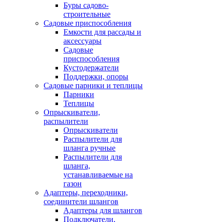
Буры садово-
строительные
Садовые приспособления
Емкости для рассады и
аксессуары
Садовые
приспособления
Кустодержатели
Поддержки, опоры
Садовые парники и теплицы
Парники
Теплицы
Опрыскиватели,
распылители
Опрыскиватели
Распылители для
шланга ручные
Распылители для
шланга,
устанавливаемые на
газон
Адаптеры, переходники,
соединители шлангов
Адаптеры для шлангов
Подключатели,