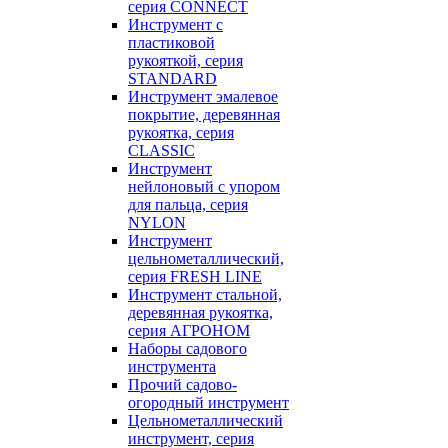
серия CONNECT
Инструмент с
пластиковой
рукояткой, серия
STANDARD
Инструмент эмалевое
покрытие, деревянная
рукоятка, серия
CLASSIC
Инструмент
нейлоновый с упором
для пальца, серия
NYLON
Инструмент
цельнометаллический,
серия FRESH LINE
Инструмент стальной,
деревянная рукоятка,
серия АГРОНОМ
Наборы садового
инструмента
Прочий садово-
огородный инструмент
Цельнометаллический
инструмент, серия