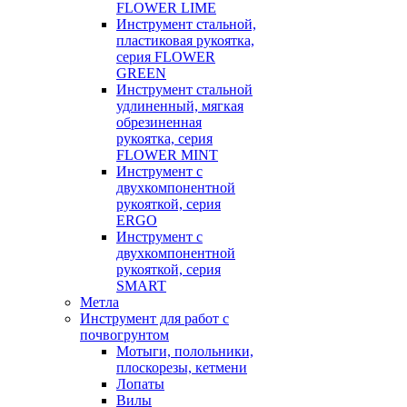
FLOWER LIME
Инструмент стальной,
пластиковая рукоятка,
серия FLOWER
GREEN
Инструмент стальной
удлиненный, мягкая
обрезиненная
рукоятка, серия
FLOWER MINT
Инструмент с
двухкомпонентной
рукояткой, серия
ERGO
Инструмент с
двухкомпонентной
рукояткой, серия
SMART
Метла
Инструмент для работ с
почвогрунтом
Мотыги, полольники,
плоскорезы, кетмени
Лопаты
Вилы