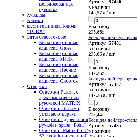
Артикул:
57480
цельнокованная
в наличии
рукоятка
148,57
a
/ шт.
Кувалды
Киянки
шестигранники, Ключи
В корзину
"TORX"
295,86
c
Биты отверточные
Боек для нейлера артик
Биты отверточные,
Артикул:
57481
адаптеры Gross
в наличии
Биты отверточные,
295,86
a
/ шт.
адаптеры Matrix
Биты отверточные,
В корзину
адаптеры Прочие
147,26
c
Биты отверточные,
Боек для нейлера артик
адаптеры Сибртех
Артикул:
57487
Отвертки
в наличии
Отвертки Fusion, c
147,26
a
/ шт.
трехкомпонентной
рукояткой MATRIX
Отвертки с битами,
В корзину
угловые отвертки
207,44
c
Отвертки с деревянной
Боек для нейлера-степл
ручкой и sparta "Point"
Артикул:
57485
Отвертки "Matrix Profi"
в наличии
S2 с комбинированной
207,44
a
/ шт.