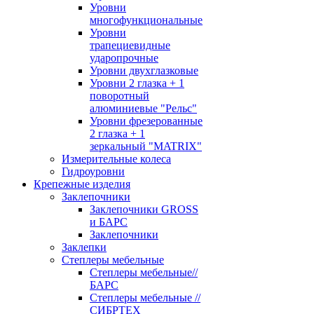
Уровни
многофункциональные
Уровни
трапециевидные
ударопрочные
Уровни двухглазковые
Уровни 2 глазка + 1
поворотный
алюминиевые "Рельс"
Уровни фрезерованные
2 глазка + 1
зеркальный "MATRIX"
Измерительные колеса
Гидроуровни
Крепежные изделия
Заклепочники
Заклепочники GROSS
и БАРС
Заклепочники
Заклепки
Степлеры мебельные
Степлеры мебельные//
БАРС
Степлеры мебельные //
СИБРТЕХ