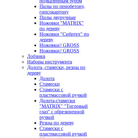
подкаленным зубом
Пилы по пенобетону,
гипсокартону
Пилы двуручные
Ножовки "MATRIX"
по дереву
Ножовки "Сибртех" по
дереву
Ножовки// GROSS
Ножовки// GROSS
Лобзики
Наборы инструмента
Долота, стамески, резцы по
дереву
Долота
Стамески
Стамески с
пластмассовой ручкой
Долота-стамески
"MATRIX" "Тигровый
глаз" с обрезиненной
ручкой
Резцы по дереву
Стамески с
пластмассовой ручкой