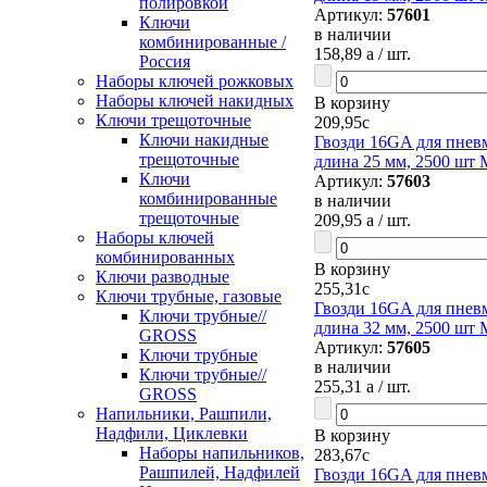
полировкой
Артикул:
57601
Ключи
в наличии
комбинированные /
158,89
a
/ шт.
Россия
Наборы ключей рожковых
Наборы ключей накидных
В корзину
Ключи трещоточные
209,95
c
Ключи накидные
Гвозди 16GA для пневм
трещоточные
длина 25 мм, 2500 шт M
Ключи
Артикул:
57603
комбинированные
в наличии
трещоточные
209,95
a
/ шт.
Наборы ключей
комбинированных
В корзину
Ключи разводные
255,31
c
Ключи трубные, газовые
Гвозди 16GA для пневм
Ключи трубные//
длина 32 мм, 2500 шт M
GROSS
Артикул:
57605
Ключи трубные
в наличии
Ключи трубные//
255,31
a
/ шт.
GROSS
Напильники, Рашпили,
Надфили, Циклевки
В корзину
Наборы напильников,
283,67
c
Рашпилей, Надфилей
Гвозди 16GA для пневм