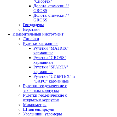
"Сибртех"
Долота, стамески / /
GROSS
Долота, стамески / /
GROSS
Гвоздодеры
Верстаки
Измерительный инструмент
Линейки
Рулетки карманные
Рулетки "MATRIX"
карманные
Рулетки "GROSS"
карманные
Рулетки "SPARTA"
карманные
Рулетки "СИБРТЕХ" и
"БАРС" карманные
Рулетки геодезические с
закрытым корпусом
Рулетки геодезические с
открытым корпусом
Микрометры
Штангенциркули
Угольники, угломеры