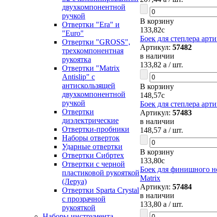
двухкомпонентной
ручкой
В корзину
Отвертки "Era" и
133,82
c
"Euro"
Боек для степлера арти
Отвертки "GROSS",
Артикул:
57482
трехкомпонентная
в наличии
рукоятка
133,82
a
/ шт.
Отвертки "Matrix
Antislip" с
антискользящей
В корзину
двухкомпонентной
148,57
c
ручкой
Боек для степлера арти
Отвертки
Артикул:
57483
диэлектрические
в наличии
Отвертки-пробники
148,57
a
/ шт.
Наборы отверток
Ударные отвертки
В корзину
Отвертки Сибртех
133,80
c
Отвертки с черной
Боек для финишного н
пластиковой рукояткой
Matrix
(Леруа)
Артикул:
57484
Отвертки Sparta Сrystal
в наличии
c прозрачной
133,80
a
/ шт.
рукояткой
Наборы инструмента