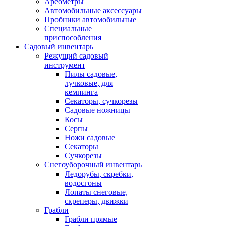
Ареометры
Автомобильные аксессуары
Пробники автомобильные
Специальные
приспособления
Садовый инвентарь
Режущий садовый
инструмент
Пилы садовые,
лучковые, для
кемпинга
Секаторы, сучкорезы
Садовые ножницы
Косы
Серпы
Ножи садовые
Секаторы
Сучкорезы
Снегоуборочный инвентарь
Ледорубы, скребки,
водосгоны
Лопаты снеговые,
скреперы, движки
Грабли
Грабли прямые