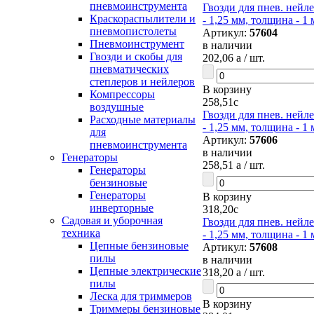
пневмоинструмента
Гвозди для пнев. нейле
Краскораспылители и
- 1,25 мм, толщина - 1 
пневмопистолеты
Артикул:
57604
Пневмоинструмент
в наличии
Гвозди и скобы для
202,06
a
/ шт.
пневматических
степлеров и нейлеров
В корзину
Компрессоры
258,51
c
воздушные
Гвозди для пнев. нейле
Расходные материалы
- 1,25 мм, толщина - 1 
для
Артикул:
57606
пневмоинструмента
в наличии
Генераторы
258,51
a
/ шт.
Генераторы
бензиновые
Генераторы
В корзину
инверторные
318,20
c
Садовая и уборочная
Гвозди для пнев. нейле
техника
- 1,25 мм, толщина - 1 
Цепные бензиновые
Артикул:
57608
пилы
в наличии
Цепные электрические
318,20
a
/ шт.
пилы
Леска для триммеров
В корзину
Триммеры бензиновые