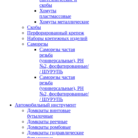
скобы
Хомуты
пластмассовые
Хомуты металлические
Скобы
Перфорированный крепеж
Наборы крепежных изделий
Саморезы
Саморезы частая
резьба
(универсальные), PH
№2, фосфатированные/
/ ШУРУПЬ
Саморезы частая
резьба
(универсальные), PH
№2, фосфатированные/
/ ШУРУПЬ
Автомобильный инструмент
Домкраты винтовые
бутылочные
Домкраты реечные
Домкраты ромбовые
Домкраты гидравлические