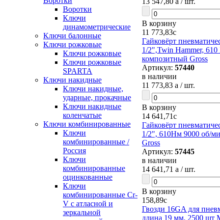
Воротки
13 547,80
a
/ шт.
Воротки
Ключи
В корзину
динамометрические
11 773,83
c
Ключи балонные
Гайковёрт пневматиче
Ключи рожковые
1/2",Twin Hammer, 610
Ключи рожковые
композитный Gross
Ключи рожковые
Артикул:
57440
SPARTA
в наличии
Ключи накидные
11 773,83
a
/ шт.
Ключи накидные,
ударные, прокачные
Ключи накидные
В корзину
коленчатые
14 641,71
c
Ключи комбинированные
Гайковёрт пневматиче
Ключи
1/2", 610Нм 9000 об/м
комбинированные /
Gross
Россия
Артикул:
57445
Ключи
в наличии
комбинированные
14 641,71
a
/ шт.
оцинкованные
Ключи
В корзину
комбинированные Cr-
158,89
c
V с атласной и
Гвозди 16GA для пневм
зеркальной
длина 19 мм, 2500 шт M