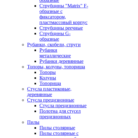
образные
Струбцины "Matrix" F-
образные с
фиксатором,
пластмассовый корпус
Струбцины реечные
Струбцины G-
образные
Рубанки, скобели, струги
Рубанки
металлические
Рубанки деревянные
Топоры, колуны, топорища
Топоры
Колуны
Топорища
Стусла пластиковые,
деревянные
Стусла прецизионные
Стусла прецизионные
Полотна для стусел
прецизионных
Пилы
Пилы столярные
Пилы столярные с