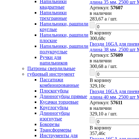
Напильники
длина 35 мм, 2500 шт M
квадратные
Артикул:
57607
Напильники
в наличии
трехгранные
283,67
a
/ шт.
Напильники, рашпили
круглые
В корзину
Напильники, рашпили
300,68
c
плоские
Гвозди 16GA для пневм
Напильники, рашпили
длина 38 мм, 2500 шт M
полукруглые
Артикул:
57609
Ручки для
в наличии
напильников
300,68
a
/ шт.
Патроны сверлильные
губцевый инструмент
Пассатижи
В корзину
комбинированные
329,10
c
Плоскогубцы
Гвозди 16GA для пневм
Длинногубцы прямые
длина 40 мм, 2500 шт M
Кусачки торцевые
Артикул:
57611
Круглогубцы
в наличии
Длинногубцы
329,10
a
/ шт.
изогнутые
Бокорезы
В корзину
Трансформеры
357,46
c
Инструменты для
Гвозди 16GA для пневм