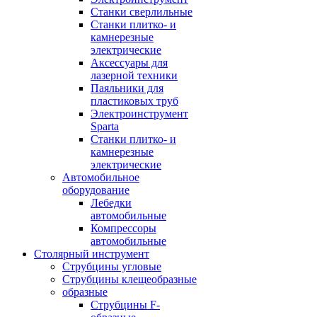
Станки сверлильные
Станки плитко- и
камнерезные
электрические
Аксессуары для
лазерной техники
Паяльники для
пластиковых труб
Электроинструмент
Sparta
Станки плитко- и
камнерезные
электрические
Автомобильное
оборудование
Лебедки
автомобильные
Компрессоры
автомобильные
Столярный инструмент
Струбцины угловые
Струбцины клещеобразные
образные
Струбцины F-