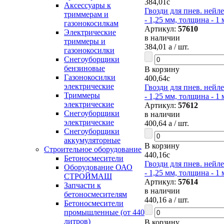
384,01
c
Аксессуары к
Гвозди для пнев. нейле
триммерам и
- 1,25 мм, толщина - 1 
газонокосилкам
Артикул:
57610
Электрические
в наличии
триммеры и
384,01
a
/ шт.
газонокосилки
Снегоуборщики
бензиновые
В корзину
Газонокосилки
400,64
c
электрические
Гвозди для пнев. нейле
Триммеры
- 1,25 мм, толщина - 1 
электрические
Артикул:
57612
Снегоуборщики
в наличии
электрические
400,64
a
/ шт.
Снегоуборщики
аккумуляторные
В корзину
Строительное оборудование
440,16
c
Бетоносмесители
Гвозди для пнев. нейле
Оборудование ОАО
- 1,25 мм, толщина - 1 
СТРОЙМАШ
Артикул:
57614
Запчасти к
в наличии
бетоносмесителям
440,16
a
/ шт.
Бетоносмесители
промышленные (от 440
литров)
В корзину