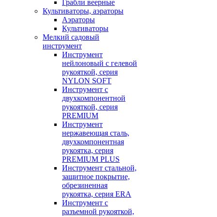
Грабли веерные
Культиваторы, аэраторы
Аэраторы
Культиваторы
Мелкий садовый
инструмент
Инструмент
нейлоновый с гелевой
рукояткой, серия
NYLON SOFT
Инструмент с
двухкомпонентной
рукояткой, серия
PREMIUM
Инструмент
нержавеющая сталь,
двухкомпонентная
рукоятка, серия
PREMIUM PLUS
Инструмент стальной,
защитное покрытие,
обрезиненная
рукоятка, серия ERA
Инструмент с
разъемной рукояткой,