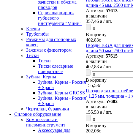
зачистки и обжима
длина 45 мм, 2500 шт M
проводов
Артикул:
57613
Серия шарнирно-
в наличии
губцевого
357,46
a
/ шт.
инструмента "Мини"
Клещи
Трубогибы
В корзину
Разжимы для стопорных
402,83
c
колец
Гвозди 16GA для пневм
Зажимы с фиксатором
длина 50 мм, 2500 шт M
Тиски
Артикул:
57615
Тиски
в наличии
Тиски слесарные
402,83
a
/ шт.
поворотные
Зубила, Керны
В корзину
Зубила, Керны - Россия
155,53
c
+ Sparta
Гвозди для пнев. нейле
Зубила, Керны GROSS
- 1,25 мм, толщина - 1 
Зубила, Керны - Россия
Артикул:
57602
+ Sparta
в наличии
Чертилки, буравчики
155,53
a
/ шт.
Силовое оборудование
Компрессоры и
пневмоинструмент
В корзину
Аксессуары для
202,06
c