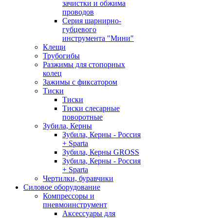
зачистки и обжима
проводов
Серия шарнирно-
губцевого
инструмента "Мини"
Клещи
Трубогибы
Разжимы для стопорных
колец
Зажимы с фиксатором
Тиски
Тиски
Тиски слесарные
поворотные
Зубила, Керны
Зубила, Керны - Россия
+ Sparta
Зубила, Керны GROSS
Зубила, Керны - Россия
+ Sparta
Чертилки, буравчики
Силовое оборудование
Компрессоры и
пневмоинструмент
Аксессуары для