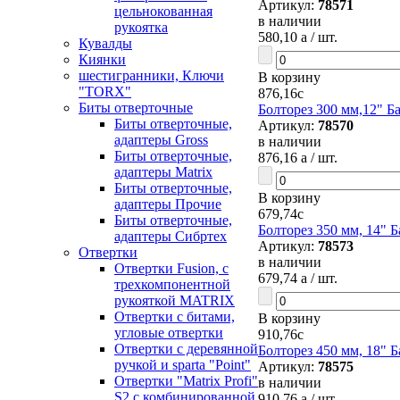
Артикул:
78571
цельнокованная
в наличии
рукоятка
580,10
a
/ шт.
Кувалды
Киянки
шестигранники, Ключи
В корзину
"TORX"
876,16
c
Биты отверточные
Болторез 300 мм,12" Б
Биты отверточные,
Артикул:
78570
адаптеры Gross
в наличии
Биты отверточные,
876,16
a
/ шт.
адаптеры Matrix
Биты отверточные,
В корзину
адаптеры Прочие
679,74
c
Биты отверточные,
Болторез 350 мм, 14" Б
адаптеры Сибртех
Артикул:
78573
Отвертки
в наличии
Отвертки Fusion, c
679,74
a
/ шт.
трехкомпонентной
рукояткой MATRIX
Отвертки с битами,
В корзину
угловые отвертки
910,76
c
Отвертки с деревянной
Болторез 450 мм, 18" Б
ручкой и sparta "Point"
Артикул:
78575
Отвертки "Matrix Profi"
в наличии
S2 с комбинированной
910,76
a
/ шт.