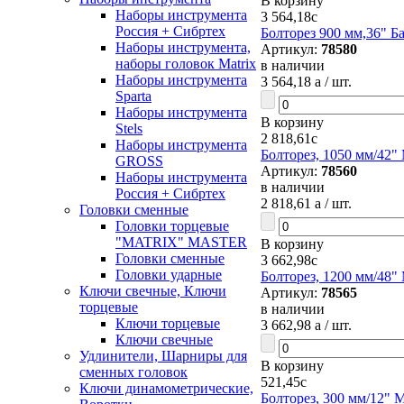
В корзину
Наборы инструмента
3 564,18
c
Россия + Сибртех
Болторез 900 мм,36" Б
Наборы инструмента,
Артикул:
78580
наборы головок Matrix
в наличии
Наборы инструмента
3 564,18
a
/ шт.
Sparta
Наборы инструмента
В корзину
Stels
2 818,61
c
Наборы инструмента
Болторез, 1050 мм/42" 
GROSS
Артикул:
78560
Наборы инструмента
в наличии
Россия + Сибртех
2 818,61
a
/ шт.
Головки сменные
Головки торцевые
"MATRIX" MASTER
В корзину
Головки сменные
3 662,98
c
Головки ударные
Болторез, 1200 мм/48" 
Ключи свечные, Ключи
Артикул:
78565
торцевые
в наличии
Ключи торцевые
3 662,98
a
/ шт.
Ключи свечные
Удлинители, Шарниры для
В корзину
сменных головок
521,45
c
Ключи динамометрические,
Болторез, 300 мм/12" M