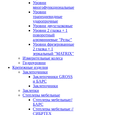
Уровни
многофункциональные
Уровни
трапециевидные
ударопрочные
Уровни двухглазковые
Уровни 2 глазка + 1
поворотный
алюминиевые "Рельс"
Уровни фрезерованные
2 глазка + 1
зеркальный "MATRIX"
Измерительные колеса
Гидроуровни
Крепежные изделия
Заклепочники
Заклепочники GROSS
и БАРС
Заклепочники
Заклепки
Степлеры мебельные
Степлеры мебельные//
БАРС
Степлеры мебельные //
СИБРТЕХ