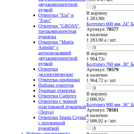
двухкомпонентной
ручкой
В корзину
Отвертки "Era" и
1 283,90
c
"Euro"
Болторез 600 мм, 24" Б
Отвертки "GROSS",
Артикул:
78577
трехкомпонентная
в наличии
рукоятка
1 283,90
a
/ шт.
Отвертки "Matrix
Antislip" с
антискользящей
В корзину
двухкомпонентной
1 964,72
c
ручкой
Болторез 760 мм, 30" Б
Отвертки
Артикул:
78579
диэлектрические
в наличии
Отвертки-пробники
1 964,72
a
/ шт.
Наборы отверток
Ударные отвертки
В корзину
Отвертки Сибртех
2 686,92
c
Отвертки с черной
Болторез 900 мм, 36" Б
пластиковой рукояткой
Артикул:
78581
(Леруа)
в наличии
Отвертки Sparta Сrystal
2 686,92
a
/ шт.
c прозрачной
рукояткой
Наборы инструмента