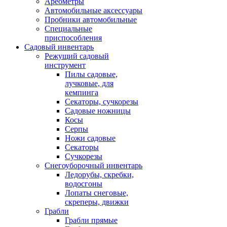
Ареометры
Автомобильные аксессуары
Пробники автомобильные
Специальные
приспособления
Садовый инвентарь
Режущий садовый
инструмент
Пилы садовые,
лучковые, для
кемпинга
Секаторы, сучкорезы
Садовые ножницы
Косы
Серпы
Ножи садовые
Секаторы
Сучкорезы
Снегоуборочный инвентарь
Ледорубы, скребки,
водосгоны
Лопаты снеговые,
скреперы, движки
Грабли
Грабли прямые