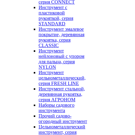
серия CONNECT
Инструмент с
пластиковой
рукояткой, серия
STANDARD
Инструмент эмалевое
покрытие, деревянная
рукоятка, серия
CLASSIC
Инструмент
нейлоновый с упором
для пальца, серия
NYLON
Инструмент
цельнометаллический,
серия FRESH LINE
Инструмент стальной,
деревянная рукоятка,
серия АГРОНОМ
Наборы садового
инструмента
Прочий садово-
огородный инструмент
Цельнометаллический
инструмент, серия