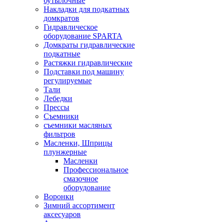
бутылочные
Накладки для подкатных
домкратов
Гидравлическое
оборудование SPARTA
Домкраты гидравлические
подкатные
Растяжки гидравлические
Подставки под машину
регулируемые
Тали
Лебедки
Прессы
Съемники
съемники масляных
фильтров
Масленки, Шприцы
плунжерные
Масленки
Профессиональное
смазочное
оборудование
Воронки
Зимний ассортимент
аксесуаров