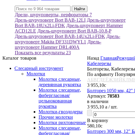
Дрели, шуруповерты, перфораторы
7
Дрель-шуруповерт Bort BAB-12LI
Дрель-шуруповерт
Bort BAB-18Ux2Li-FDK
Дрель-шуруповерт Hammer
ACD12LE
Дрель-шуруповерт Bort BAB-10.8-P
Дрель-шуруповерт Bort BAB-14Ux2Li-FDK
Дрель-
шуруповерт Makita DF331DWYL1
Дрель-
шуруповерт Hammer DRL400A
Показать все результаты
23
Каталог товаров
Назад
Главная
Режущий
Кабелерезы
Слесарный инструмент
Болторезы, Кабелерез
Молотки
По алфавиту
Популяр
Молотки слесарные,
А
Б
В
Г
Д
Е
Ё
Ж
З
И
Й
К
Л
М
деревянная рукоятка
3 955,10
c
Молотки слесарные,
Болторез 1050 мм, 42" 
фибергласовая/
Артикул:
78583
цельнокованная
в наличии
рукоятка
3 955,10
a
/ шт.
Молотки-гвоздодеры
Прочие молотки
В корзину
Молотки рихтовочные
580,10
c
Молотки слесарные,
Болторез 300 мм, 12" Б
фибергласовая/