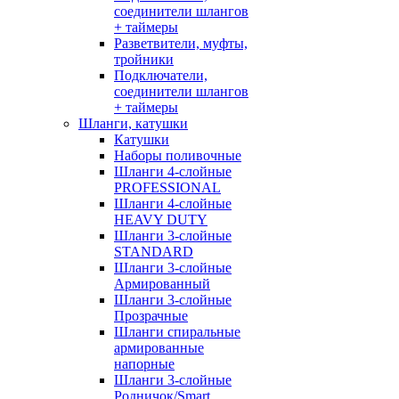
соединители шлангов
+ таймеры
Разветвители, муфты,
тройники
Подключатели,
соединители шлангов
+ таймеры
Шланги, катушки
Катушки
Наборы поливочные
Шланги 4-слойные
PROFESSIONAL
Шланги 4-слойные
HEAVY DUTY
Шланги 3-слойные
STANDARD
Шланги 3-слойные
Армированный
Шланги 3-слойные
Прозрачные
Шланги спиральные
армированные
напорные
Шланги 3-слойные
Родничок/Smart