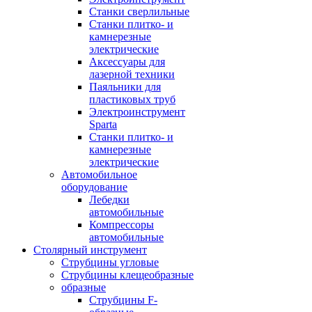
Станки сверлильные
Станки плитко- и
камнерезные
электрические
Аксессуары для
лазерной техники
Паяльники для
пластиковых труб
Электроинструмент
Sparta
Станки плитко- и
камнерезные
электрические
Автомобильное
оборудование
Лебедки
автомобильные
Компрессоры
автомобильные
Столярный инструмент
Струбцины угловые
Струбцины клещеобразные
образные
Струбцины F-