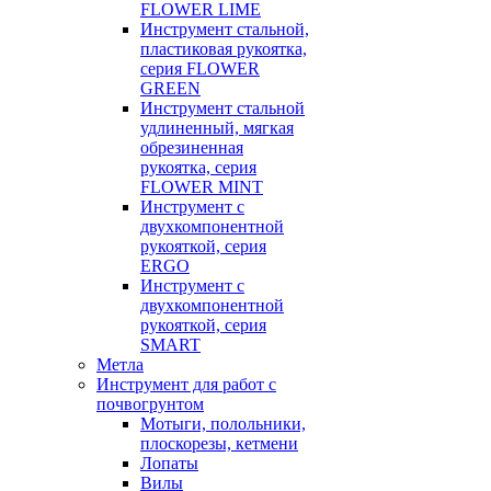
FLOWER LIME
Инструмент стальной,
пластиковая рукоятка,
серия FLOWER
GREEN
Инструмент стальной
удлиненный, мягкая
обрезиненная
рукоятка, серия
FLOWER MINT
Инструмент с
двухкомпонентной
рукояткой, серия
ERGO
Инструмент с
двухкомпонентной
рукояткой, серия
SMART
Метла
Инструмент для работ с
почвогрунтом
Мотыги, полольники,
плоскорезы, кетмени
Лопаты
Вилы