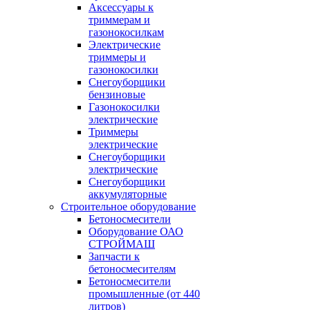
Аксессуары к
триммерам и
газонокосилкам
Электрические
триммеры и
газонокосилки
Снегоуборщики
бензиновые
Газонокосилки
электрические
Триммеры
электрические
Снегоуборщики
электрические
Снегоуборщики
аккумуляторные
Строительное оборудование
Бетоносмесители
Оборудование ОАО
СТРОЙМАШ
Запчасти к
бетоносмесителям
Бетоносмесители
промышленные (от 440
литров)