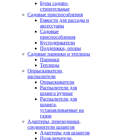
Буры садово-
строительные
Садовые приспособления
Емкости для рассады и
аксессуары
Садовые
приспособления
Кустодержатели
Поддержки, опоры
Садовые парники и теплицы
Парники
Теплицы
Опрыскиватели,
распылители
Опрыскиватели
Распылители для
шланга ручные
Распылители для
шланга,
устанавливаемые на
газон
Адаптеры, переходники,
соединители шлангов
Адаптеры для шлангов
Подключатели,