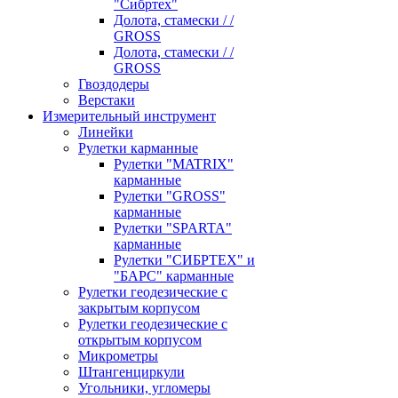
"Сибртех"
Долота, стамески / /
GROSS
Долота, стамески / /
GROSS
Гвоздодеры
Верстаки
Измерительный инструмент
Линейки
Рулетки карманные
Рулетки "MATRIX"
карманные
Рулетки "GROSS"
карманные
Рулетки "SPARTA"
карманные
Рулетки "СИБРТЕХ" и
"БАРС" карманные
Рулетки геодезические с
закрытым корпусом
Рулетки геодезические с
открытым корпусом
Микрометры
Штангенциркули
Угольники, угломеры