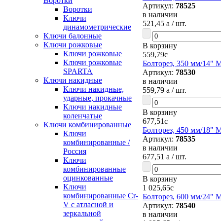
Воротки
Артикул:
78525
Воротки
в наличии
Ключи
521,45
a
/ шт.
динамометрические
Ключи балонные
Ключи рожковые
В корзину
Ключи рожковые
559,79
c
Ключи рожковые
Болторез, 350 мм/14" M
SPARTA
Артикул:
78530
Ключи накидные
в наличии
Ключи накидные,
559,79
a
/ шт.
ударные, прокачные
Ключи накидные
В корзину
коленчатые
677,51
c
Ключи комбинированные
Болторез, 450 мм/18" M
Ключи
Артикул:
78535
комбинированные /
в наличии
Россия
677,51
a
/ шт.
Ключи
комбинированные
оцинкованные
В корзину
Ключи
1 025,65
c
комбинированные Cr-
Болторез, 600 мм/24" M
V с атласной и
Артикул:
78540
зеркальной
в наличии