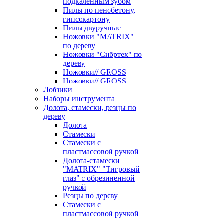
подкаленным зубом
Пилы по пенобетону,
гипсокартону
Пилы двуручные
Ножовки "MATRIX"
по дереву
Ножовки "Сибртех" по
дереву
Ножовки// GROSS
Ножовки// GROSS
Лобзики
Наборы инструмента
Долота, стамески, резцы по
дереву
Долота
Стамески
Стамески с
пластмассовой ручкой
Долота-стамески
"MATRIX" "Тигровый
глаз" с обрезиненной
ручкой
Резцы по дереву
Стамески с
пластмассовой ручкой