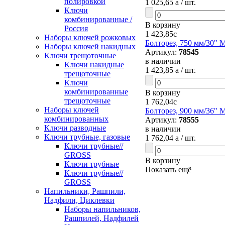
полировкой
1 025,65
a
/ шт.
Ключи
комбинированные /
В корзину
Россия
1 423,85
c
Наборы ключей рожковых
Болторез, 750 мм/30" M
Наборы ключей накидных
Артикул:
78545
Ключи трещоточные
в наличии
Ключи накидные
1 423,85
a
/ шт.
трещоточные
Ключи
комбинированные
В корзину
трещоточные
1 762,04
c
Наборы ключей
Болторез, 900 мм/36" M
комбинированных
Артикул:
78555
Ключи разводные
в наличии
Ключи трубные, газовые
1 762,04
a
/ шт.
Ключи трубные//
GROSS
В корзину
Ключи трубные
Показать ещё
Ключи трубные//
GROSS
Напильники, Рашпили,
Надфили, Циклевки
Наборы напильников,
Рашпилей, Надфилей