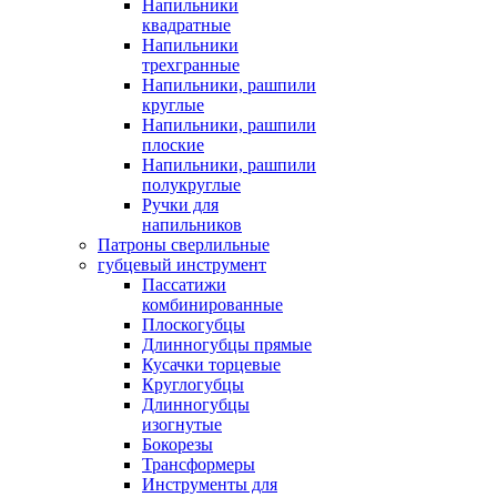
Напильники
квадратные
Напильники
трехгранные
Напильники, рашпили
круглые
Напильники, рашпили
плоские
Напильники, рашпили
полукруглые
Ручки для
напильников
Патроны сверлильные
губцевый инструмент
Пассатижи
комбинированные
Плоскогубцы
Длинногубцы прямые
Кусачки торцевые
Круглогубцы
Длинногубцы
изогнутые
Бокорезы
Трансформеры
Инструменты для