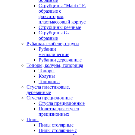
образные
Струбцины "Matrix" F-
образные с
фиксатором,
пластмассовый корпус
Струбцины реечные
Струбцины G-
образные
Рубанки, скобели, струги
Рубанки
металлические
Рубанки деревянные
Топоры, колуны, топорища
Топоры
Колуны
Топорища
Стусла пластиковые,
деревянные
Стусла прецизионные
Стусла прецизионные
Полотна для стусел
прецизионных
Пилы
Пилы столярные
Пилы столярные с