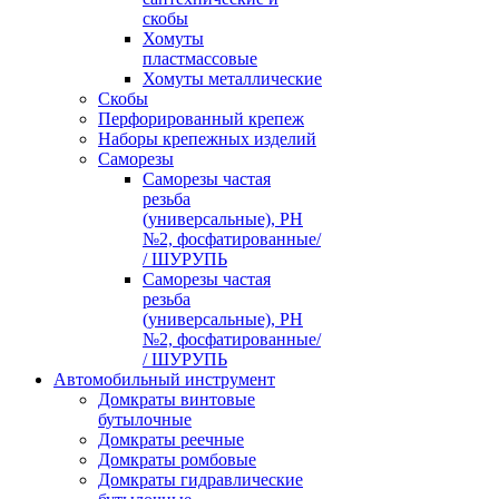
скобы
Хомуты
пластмассовые
Хомуты металлические
Скобы
Перфорированный крепеж
Наборы крепежных изделий
Саморезы
Саморезы частая
резьба
(универсальные), PH
№2, фосфатированные/
/ ШУРУПЬ
Саморезы частая
резьба
(универсальные), PH
№2, фосфатированные/
/ ШУРУПЬ
Автомобильный инструмент
Домкраты винтовые
бутылочные
Домкраты реечные
Домкраты ромбовые
Домкраты гидравлические