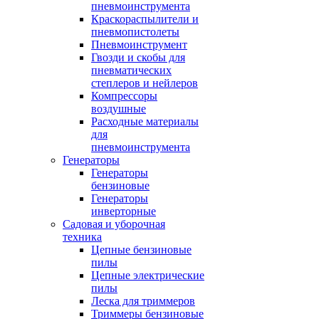
пневмоинструмента
Краскораспылители и
пневмопистолеты
Пневмоинструмент
Гвозди и скобы для
пневматических
степлеров и нейлеров
Компрессоры
воздушные
Расходные материалы
для
пневмоинструмента
Генераторы
Генераторы
бензиновые
Генераторы
инверторные
Садовая и уборочная
техника
Цепные бензиновые
пилы
Цепные электрические
пилы
Леска для триммеров
Триммеры бензиновые