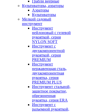
Грабли веерные
Культиваторы, аэраторы
Аэраторы
Культиваторы
Мелкий садовый
инструмент
Инструмент
нейлоновый с гелевой
рукояткой, серия
NYLON SOFT
Инструмент с
двухкомпонентной
рукояткой, серия
PREMIUM
Инструмент
нержавеющая сталь,
двухкомпонентная
рукоятка, серия
PREMIUM PLUS
Инструмент стальной,
защитное покрытие,
обрезиненная
рукоятка, серия ERA
Инструмент с
разъемной рукояткой,