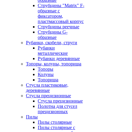
образные
Струбцины "Matrix" F-
образные с
фиксатором,
пластмассовый корпус
Струбцины реечные
Струбцины G-
образные
Рубанки, скобели, струги
Рубанки
металлические
Рубанки деревянные
Топоры, колуны, топорища
Топоры
Колуны
Топорища
Стусла пластиковые,
деревянные
Стусла прецизионные
Стусла прецизионные
Полотна для стусел
прецизионных
Пилы
Пилы столярные
Пилы столярные с