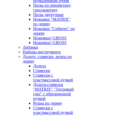
подкаленным зубом
Пилы по пенобетону,
гипсокартону
Пилы двуручные
Ножовки "MATRIX"
по дереву
Ножовки "Сибртех" по
дереву
Ножовки// GROSS
Ножовки// GROSS
Лобзики
Наборы инструмента
Долота, стамески, резцы по
дереву
Долота
Стамески
Стамески с
пластмассовой ручкой
Долота-стамески
"MATRIX" "Тигровый
глаз" с обрезиненной
ручкой
Резцы по дереву
Стамески с
пластмассовой ручкой