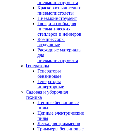
пневмоинструмента
Краскораспылители и
пневмопистолеты
Пневмоинструмент
Гвозди и скобы для
пневматических
степлеров и нейлеров
Компрессоры
воздушные
Расходные материалы
для
пневмоинструмента
Генераторы
Генераторы
бензиновые
Генераторы
инверторные
Садовая и уборочная
техника
Цепные бензиновые
пилы
Цепные электрические
пилы
Леска для триммеров
Триммеры бензиновые