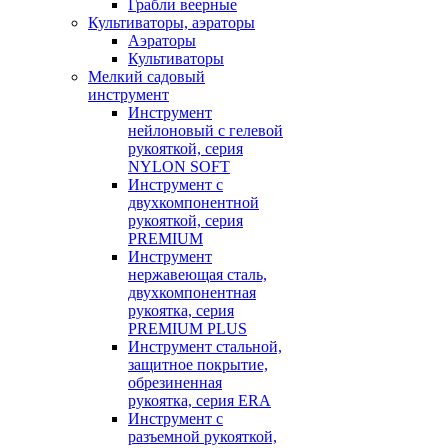
Грабли веерные
Культиваторы, аэраторы
Аэраторы
Культиваторы
Мелкий садовый
инструмент
Инструмент
нейлоновый с гелевой
рукояткой, серия
NYLON SOFT
Инструмент с
двухкомпонентной
рукояткой, серия
PREMIUM
Инструмент
нержавеющая сталь,
двухкомпонентная
рукоятка, серия
PREMIUM PLUS
Инструмент стальной,
защитное покрытие,
обрезиненная
рукоятка, серия ERA
Инструмент с
разъемной рукояткой,