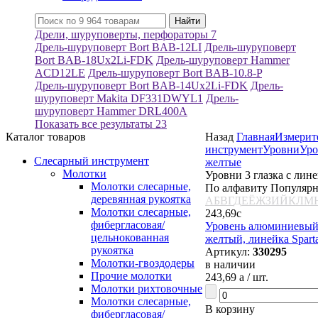
Дрели, шуруповерты, перфораторы
7
Дрель-шуруповерт Bort BAB-12LI
Дрель-шуруповерт
Bort BAB-18Ux2Li-FDK
Дрель-шуруповерт Hammer
ACD12LE
Дрель-шуруповерт Bort BAB-10.8-P
Дрель-шуруповерт Bort BAB-14Ux2Li-FDK
Дрель-
шуруповерт Makita DF331DWYL1
Дрель-
шуруповерт Hammer DRL400A
Показать все результаты
23
Каталог товаров
Назад
Главная
Измерит
инструмент
Уровни
Уро
Слесарный инструмент
желтые
Молотки
Уровни 3 глазка с лин
Молотки слесарные,
По алфавиту
Популяр
деревянная рукоятка
А
Б
В
Г
Д
Е
Ё
Ж
З
И
Й
К
Л
М
Молотки слесарные,
243,69
c
фибергласовая/
Уровень алюминиевый, 
цельнокованная
желтый, линейка Spart
рукоятка
Артикул:
330295
Молотки-гвоздодеры
в наличии
Прочие молотки
243,69
a
/ шт.
Молотки рихтовочные
Молотки слесарные,
В корзину
фибергласовая/