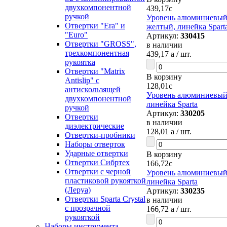
двухкомпонентной
439,17
c
ручкой
Уровень алюминиевый, 
Отвертки "Era" и
желтый, линейка Spart
"Euro"
Артикул:
330415
Отвертки "GROSS",
в наличии
трехкомпонентная
439,17
a
/ шт.
рукоятка
Отвертки "Matrix
В корзину
Antislip" с
128,01
c
антискользящей
Уровень алюминиевый, 
двухкомпонентной
линейка Sparta
ручкой
Артикул:
330205
Отвертки
в наличии
диэлектрические
128,01
a
/ шт.
Отвертки-пробники
Наборы отверток
Ударные отвертки
В корзину
Отвертки Сибртех
166,72
c
Отвертки с черной
Уровень алюминиевый, 
пластиковой рукояткой
линейка Sparta
(Леруа)
Артикул:
330235
Отвертки Sparta Сrystal
в наличии
c прозрачной
166,72
a
/ шт.
рукояткой
Наборы инструмента