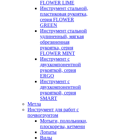
FLOWER LIME
Инструмент стальной,
пластиковая рукоятка,
серия FLOWER
GREEN
Инструмент стальной
удлиненный, мягкая
обрезиненная
рукоятка, серия
FLOWER MINT
Инструмент с
двухкомпонентной
рукояткой, серия
ERGO
Инструмент с
двухкомпонентной
рукояткой, серия
SMART
Метла
Инструмент для работ с
почвогрунтом
Мотыги, полольники,
плоскорезы, кетмени
Лопаты
Вилы