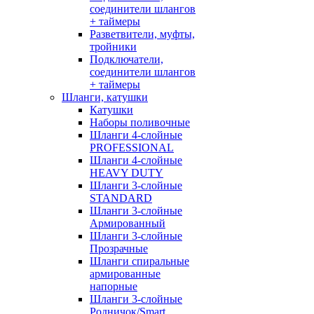
соединители шлангов
+ таймеры
Разветвители, муфты,
тройники
Подключатели,
соединители шлангов
+ таймеры
Шланги, катушки
Катушки
Наборы поливочные
Шланги 4-слойные
PROFESSIONAL
Шланги 4-слойные
HEAVY DUTY
Шланги 3-слойные
STANDARD
Шланги 3-слойные
Армированный
Шланги 3-слойные
Прозрачные
Шланги спиральные
армированные
напорные
Шланги 3-слойные
Родничок/Smart