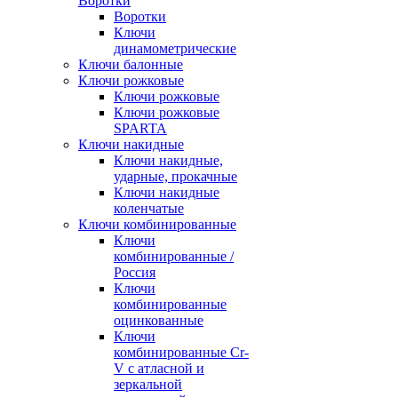
Воротки
Воротки
Ключи
динамометрические
Ключи балонные
Ключи рожковые
Ключи рожковые
Ключи рожковые
SPARTA
Ключи накидные
Ключи накидные,
ударные, прокачные
Ключи накидные
коленчатые
Ключи комбинированные
Ключи
комбинированные /
Россия
Ключи
комбинированные
оцинкованные
Ключи
комбинированные Cr-
V с атласной и
зеркальной