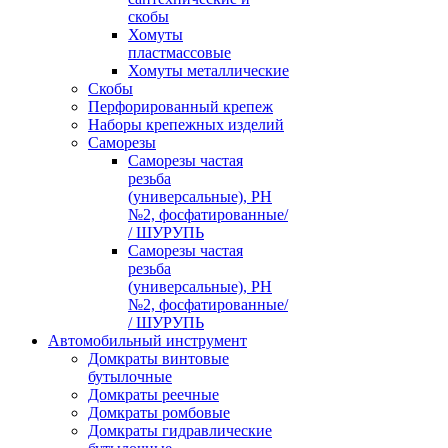
скобы
Хомуты
пластмассовые
Хомуты металлические
Скобы
Перфорированный крепеж
Наборы крепежных изделий
Саморезы
Саморезы частая
резьба
(универсальные), PH
№2, фосфатированные/
/ ШУРУПЬ
Саморезы частая
резьба
(универсальные), PH
№2, фосфатированные/
/ ШУРУПЬ
Автомобильный инструмент
Домкраты винтовые
бутылочные
Домкраты реечные
Домкраты ромбовые
Домкраты гидравлические