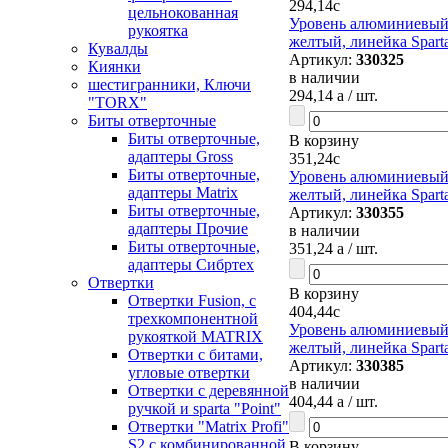
294,14
c
цельнокованная
Уровень алюминиевый, 
рукоятка
желтый, линейка Spart
Кувалды
Артикул:
330325
Киянки
в наличии
шестигранники, Ключи
294,14
a
/ шт.
"TORX"
Биты отверточные
Биты отверточные,
В корзину
адаптеры Gross
351,24
c
Биты отверточные,
Уровень алюминиевый, 
адаптеры Matrix
желтый, линейка Spart
Биты отверточные,
Артикул:
330355
адаптеры Прочие
в наличии
Биты отверточные,
351,24
a
/ шт.
адаптеры Сибртех
Отвертки
В корзину
Отвертки Fusion, c
404,44
c
трехкомпонентной
Уровень алюминиевый, 
рукояткой MATRIX
желтый, линейка Spart
Отвертки с битами,
Артикул:
330385
угловые отвертки
в наличии
Отвертки с деревянной
404,44
a
/ шт.
ручкой и sparta "Point"
Отвертки "Matrix Profi"
S2 с комбинированной
В корзину