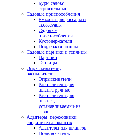
Буры садово-
строительные
Садовые приспособления
Емкости для рассады и
аксессуары
Садовые
приспособления
Кустодержатели
Поддержки, опоры
Садовые парники и теплицы
Парники
Теплицы
Опрыскиватели,
распылители
Опрыскиватели
Распылители для
шланга ручные
Распылители для
шланга,
устанавливаемые на
газон
Адаптеры, переходники,
соединители шлангов
Адаптеры для шлангов
Подключатели,