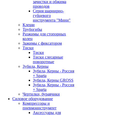
зачистки и обжима
проводов
Серия шарнирно-
губцевого
инструмента "Мини"
Клещи
Трубогибы
Разжимы для стопорных
колец
Зажимы с фиксатором
Тиски
Тиски
Тиски слесарные
поворотные
Зубила, Керны
Зубила, Керны - Россия
+ Sparta
Зубила, Керны GROSS
Зубила, Керны - Россия
+ Sparta
Чертилки, буравчики
Силовое оборудование
Компрессоры и
пневмоинструмент
Аксессуары для