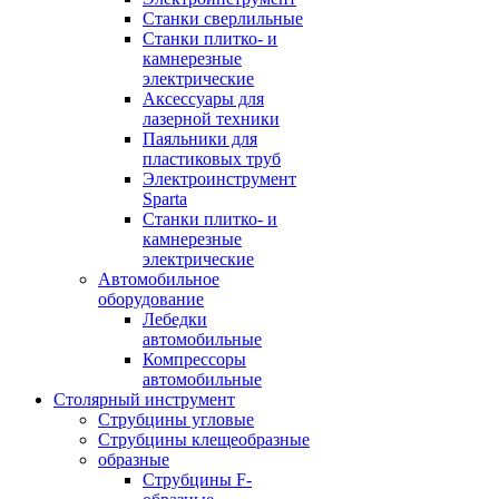
Станки сверлильные
Станки плитко- и
камнерезные
электрические
Аксессуары для
лазерной техники
Паяльники для
пластиковых труб
Электроинструмент
Sparta
Станки плитко- и
камнерезные
электрические
Автомобильное
оборудование
Лебедки
автомобильные
Компрессоры
автомобильные
Столярный инструмент
Струбцины угловые
Струбцины клещеобразные
образные
Струбцины F-