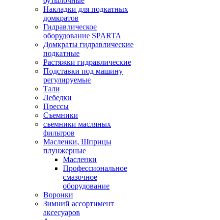
бутылочные
Накладки для подкатных
домкратов
Гидравлическое
оборудование SPARTA
Домкраты гидравлические
подкатные
Растяжки гидравлические
Подставки под машину
регулируемые
Тали
Лебедки
Прессы
Съемники
съемники масляных
фильтров
Масленки, Шприцы
плунжерные
Масленки
Профессиональное
смазочное
оборудование
Воронки
Зимний ассортимент
аксесуаров