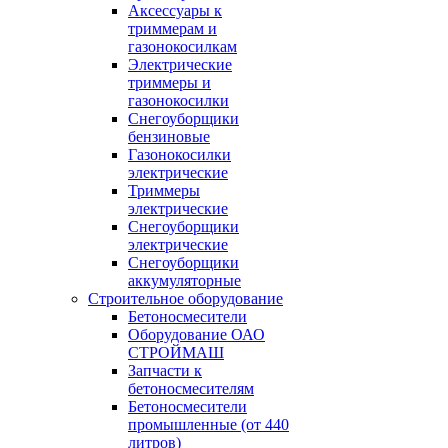
Аксессуары к
триммерам и
газонокосилкам
Электрические
триммеры и
газонокосилки
Снегоуборщики
бензиновые
Газонокосилки
электрические
Триммеры
электрические
Снегоуборщики
электрические
Снегоуборщики
аккумуляторные
Строительное оборудование
Бетоносмесители
Оборудование ОАО
СТРОЙМАШ
Запчасти к
бетоносмесителям
Бетоносмесители
промышленные (от 440
литров)