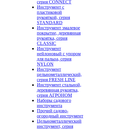
серия CONNECT
Инструмент с
пластиковой
рукояткой, серия
STANDARD
Инструмент эмалевое
покрытие, деревянная
рукоятка, серия
CLASSIC
Инструмент
нейлоновый с упором
для пальца, серия
NYLON
Инструмент
цельнометаллический,
серия FRESH LINE
Инструмент стальной,
деревянная рукоятка,
серия АГРОНОМ
Наборы садового
инструмента
Прочий садово-
огородный инструмент
Цельнометаллический
инструмент, серия