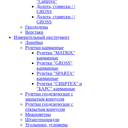
"Сибртех"
Долота, стамески / /
GROSS
Долота, стамески / /
GROSS
Гвоздодеры
Верстаки
Измерительный инструмент
Линейки
Рулетки карманные
Рулетки "MATRIX"
карманные
Рулетки "GROSS"
карманные
Рулетки "SPARTA"
карманные
Рулетки "СИБРТЕХ" и
"БАРС" карманные
Рулетки геодезические с
закрытым корпусом
Рулетки геодезические с
открытым корпусом
Микрометры
Штангенциркули
Угольники, угломеры