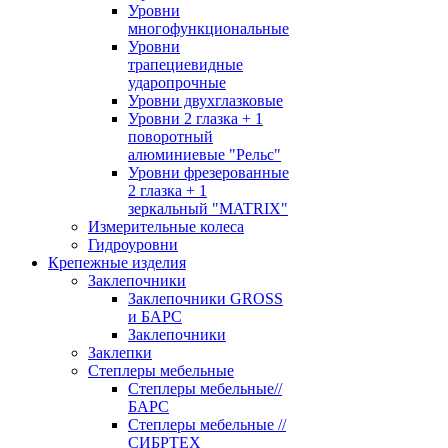
Уровни
многофункциональные
Уровни
трапециевидные
ударопрочные
Уровни двухглазковые
Уровни 2 глазка + 1
поворотный
алюминиевые "Рельс"
Уровни фрезерованные
2 глазка + 1
зеркальный "MATRIX"
Измерительные колеса
Гидроуровни
Крепежные изделия
Заклепочники
Заклепочники GROSS
и БАРС
Заклепочники
Заклепки
Степлеры мебельные
Степлеры мебельные//
БАРС
Степлеры мебельные //
СИБРТЕХ