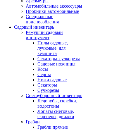
Ареометры
Автомобильные аксессуары
Пробники автомобильные
Специальные
приспособления
Садовый инвентарь
Режущий садовый
инструмент
Пилы садовые,
лучковые, для
кемпинга
Секаторы, сучкорезы
Садовые ножницы
Косы
Серпы
Ножи садовые
Секаторы
Сучкорезы
Снегоуборочный инвентарь
Ледорубы, скребки,
водосгоны
Лопаты снеговые,
скреперы, движки
Грабли
Грабли прямые