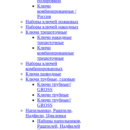
полировкой
Ключи
комбинированные /
Россия
Наборы ключей рожковых
Наборы ключей накидных
Ключи трещоточные
Ключи накидные
трещоточные
Ключи
комбинированные
трещоточные
Наборы ключей
комбинированных
Ключи разводные
Ключи трубные, газовые
Ключи трубные//
GROSS
Ключи трубные
Ключи трубные//
GROSS
Напильники, Рашпили,
Надфили, Циклевки
Наборы напильников,
Рашпилей, Надфилей