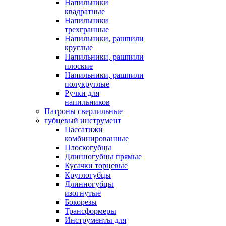
Напильники
квадратные
Напильники
трехгранные
Напильники, рашпили
круглые
Напильники, рашпили
плоские
Напильники, рашпили
полукруглые
Ручки для
напильников
Патроны сверлильные
губцевый инструмент
Пассатижи
комбинированные
Плоскогубцы
Длинногубцы прямые
Кусачки торцевые
Круглогубцы
Длинногубцы
изогнутые
Бокорезы
Трансформеры
Инструменты для