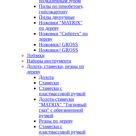
подкаленным зубом
Пилы по пенобетону,
гипсокартону
Пилы двуручные
Ножовки "MATRIX"
по дереву
Ножовки "Сибртех" по
дереву
Ножовки// GROSS
Ножовки// GROSS
Лобзики
Наборы инструмента
Долота, стамески, резцы по
дереву
Долота
Стамески
Стамески с
пластмассовой ручкой
Долота-стамески
"MATRIX" "Тигровый
глаз" с обрезиненной
ручкой
Резцы по дереву
Стамески с
пластмассовой ручкой