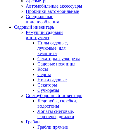
Ареометры
Автомобильные аксессуары
Пробники автомобильные
Специальные
приспособления
Садовый инвентарь
Режущий садовый
инструмент
Пилы садовые,
лучковые, для
кемпинга
Секаторы, сучкорезы
Садовые ножницы
Косы
Серпы
Ножи садовые
Секаторы
Сучкорезы
Снегоуборочный инвентарь
Ледорубы, скребки,
водосгоны
Лопаты снеговые,
скреперы, движки
Грабли
Грабли прямые