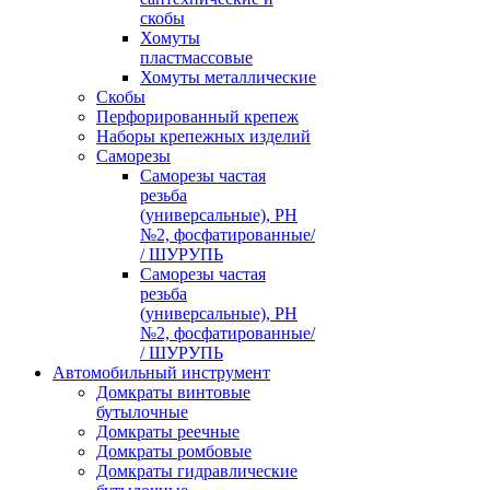
скобы
Хомуты
пластмассовые
Хомуты металлические
Скобы
Перфорированный крепеж
Наборы крепежных изделий
Саморезы
Саморезы частая
резьба
(универсальные), PH
№2, фосфатированные/
/ ШУРУПЬ
Саморезы частая
резьба
(универсальные), PH
№2, фосфатированные/
/ ШУРУПЬ
Автомобильный инструмент
Домкраты винтовые
бутылочные
Домкраты реечные
Домкраты ромбовые
Домкраты гидравлические