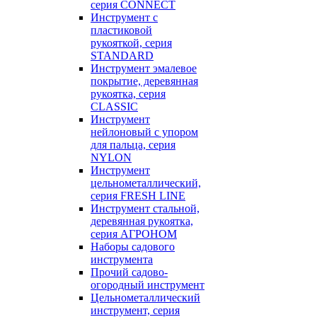
серия CONNECT
Инструмент с
пластиковой
рукояткой, серия
STANDARD
Инструмент эмалевое
покрытие, деревянная
рукоятка, серия
CLASSIC
Инструмент
нейлоновый с упором
для пальца, серия
NYLON
Инструмент
цельнометаллический,
серия FRESH LINE
Инструмент стальной,
деревянная рукоятка,
серия АГРОНОМ
Наборы садового
инструмента
Прочий садово-
огородный инструмент
Цельнометаллический
инструмент, серия