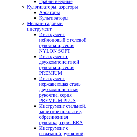
Грабли веерные
Культиваторы, аэраторы
Аэраторы
Культиваторы
Мелкий садовый
инструмент
Инструмент
нейлоновый с гелевой
рукояткой, серия
NYLON SOFT
Инструмент с
двухкомпонентной
рукояткой, серия
PREMIUM
Инструмент
нержавеющая сталь,
двухкомпонентная
рукоятка, серия
PREMIUM PLUS
Инструмент стальной,
защитное покрытие,
обрезиненная
рукоятка, серия ERA
Инструмент с
разъемной рукояткой,