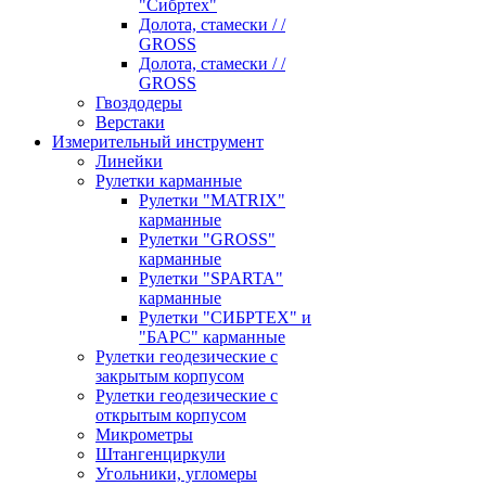
"Сибртех"
Долота, стамески / /
GROSS
Долота, стамески / /
GROSS
Гвоздодеры
Верстаки
Измерительный инструмент
Линейки
Рулетки карманные
Рулетки "MATRIX"
карманные
Рулетки "GROSS"
карманные
Рулетки "SPARTA"
карманные
Рулетки "СИБРТЕХ" и
"БАРС" карманные
Рулетки геодезические с
закрытым корпусом
Рулетки геодезические с
открытым корпусом
Микрометры
Штангенциркули
Угольники, угломеры