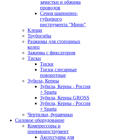
зачистки и обжима
проводов
Серия шарнирно-
губцевого
инструмента "Мини"
Клещи
Трубогибы
Разжимы для стопорных
колец
Зажимы с фиксатором
Тиски
Тиски
Тиски слесарные
поворотные
Зубила, Керны
Зубила, Керны - Россия
+ Sparta
Зубила, Керны GROSS
Зубила, Керны - Россия
+ Sparta
Чертилки, буравчики
Силовое оборудование
Компрессоры и
пневмоинструмент
Аксессуары для