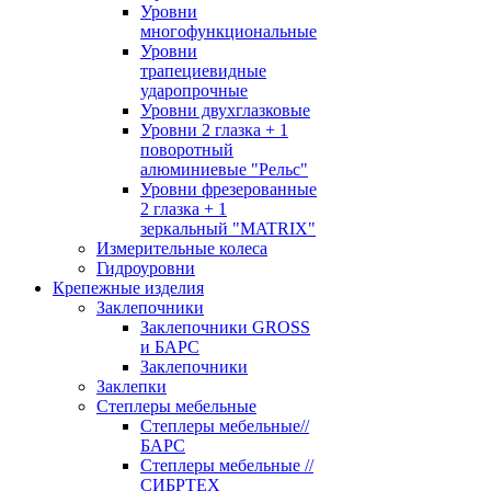
Уровни
многофункциональные
Уровни
трапециевидные
ударопрочные
Уровни двухглазковые
Уровни 2 глазка + 1
поворотный
алюминиевые "Рельс"
Уровни фрезерованные
2 глазка + 1
зеркальный "MATRIX"
Измерительные колеса
Гидроуровни
Крепежные изделия
Заклепочники
Заклепочники GROSS
и БАРС
Заклепочники
Заклепки
Степлеры мебельные
Степлеры мебельные//
БАРС
Степлеры мебельные //
СИБРТЕХ