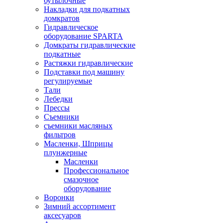
бутылочные
Накладки для подкатных
домкратов
Гидравлическое
оборудование SPARTA
Домкраты гидравлические
подкатные
Растяжки гидравлические
Подставки под машину
регулируемые
Тали
Лебедки
Прессы
Съемники
съемники масляных
фильтров
Масленки, Шприцы
плунжерные
Масленки
Профессиональное
смазочное
оборудование
Воронки
Зимний ассортимент
аксесуаров