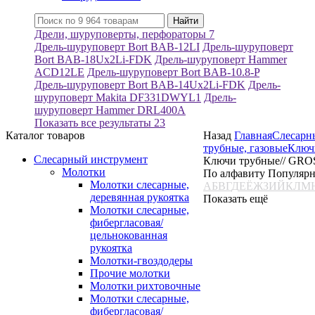
Дрели, шуруповерты, перфораторы
7
Дрель-шуруповерт Bort BAB-12LI
Дрель-шуруповерт
Bort BAB-18Ux2Li-FDK
Дрель-шуруповерт Hammer
ACD12LE
Дрель-шуруповерт Bort BAB-10.8-P
Дрель-шуруповерт Bort BAB-14Ux2Li-FDK
Дрель-
шуруповерт Makita DF331DWYL1
Дрель-
шуруповерт Hammer DRL400A
Показать все результаты
23
Каталог товаров
Назад
Главная
Слесарн
трубные, газовые
Ключ
Слесарный инструмент
Ключи трубные// GRO
Молотки
По алфавиту
Популяр
Молотки слесарные,
А
Б
В
Г
Д
Е
Ё
Ж
З
И
Й
К
Л
М
деревянная рукоятка
Показать ещё
Молотки слесарные,
фибергласовая/
цельнокованная
рукоятка
Молотки-гвоздодеры
Прочие молотки
Молотки рихтовочные
Молотки слесарные,
фибергласовая/