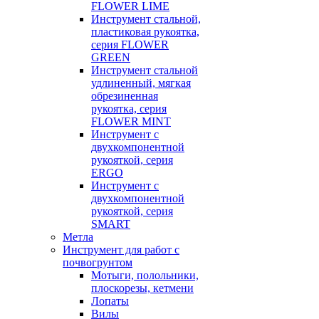
FLOWER LIME
Инструмент стальной,
пластиковая рукоятка,
серия FLOWER
GREEN
Инструмент стальной
удлиненный, мягкая
обрезиненная
рукоятка, серия
FLOWER MINT
Инструмент с
двухкомпонентной
рукояткой, серия
ERGO
Инструмент с
двухкомпонентной
рукояткой, серия
SMART
Метла
Инструмент для работ с
почвогрунтом
Мотыги, полольники,
плоскорезы, кетмени
Лопаты
Вилы