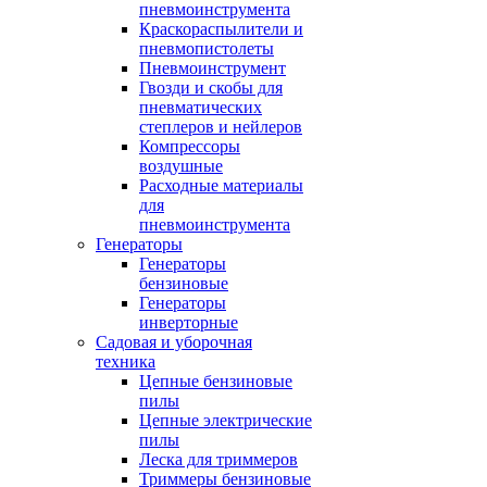
пневмоинструмента
Краскораспылители и
пневмопистолеты
Пневмоинструмент
Гвозди и скобы для
пневматических
степлеров и нейлеров
Компрессоры
воздушные
Расходные материалы
для
пневмоинструмента
Генераторы
Генераторы
бензиновые
Генераторы
инверторные
Садовая и уборочная
техника
Цепные бензиновые
пилы
Цепные электрические
пилы
Леска для триммеров
Триммеры бензиновые