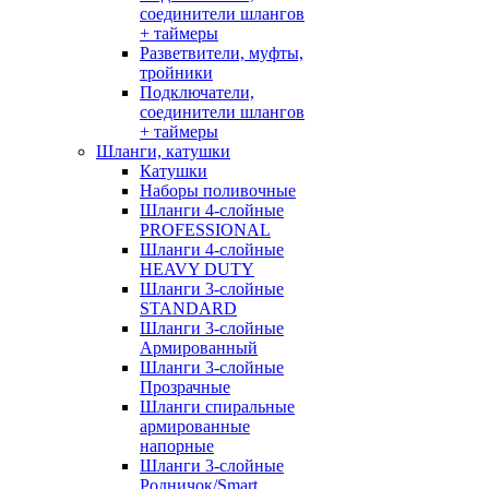
соединители шлангов
+ таймеры
Разветвители, муфты,
тройники
Подключатели,
соединители шлангов
+ таймеры
Шланги, катушки
Катушки
Наборы поливочные
Шланги 4-слойные
PROFESSIONAL
Шланги 4-слойные
HEAVY DUTY
Шланги 3-слойные
STANDARD
Шланги 3-слойные
Армированный
Шланги 3-слойные
Прозрачные
Шланги спиральные
армированные
напорные
Шланги 3-слойные
Родничок/Smart