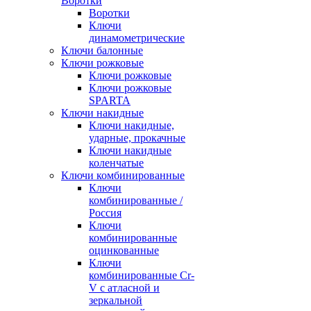
Воротки
Воротки
Ключи
динамометрические
Ключи балонные
Ключи рожковые
Ключи рожковые
Ключи рожковые
SPARTA
Ключи накидные
Ключи накидные,
ударные, прокачные
Ключи накидные
коленчатые
Ключи комбинированные
Ключи
комбинированные /
Россия
Ключи
комбинированные
оцинкованные
Ключи
комбинированные Cr-
V с атласной и
зеркальной