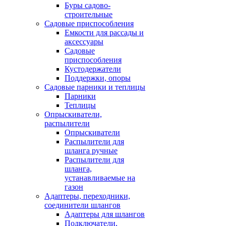
Буры садово-
строительные
Садовые приспособления
Емкости для рассады и
аксессуары
Садовые
приспособления
Кустодержатели
Поддержки, опоры
Садовые парники и теплицы
Парники
Теплицы
Опрыскиватели,
распылители
Опрыскиватели
Распылители для
шланга ручные
Распылители для
шланга,
устанавливаемые на
газон
Адаптеры, переходники,
соединители шлангов
Адаптеры для шлангов
Подключатели,