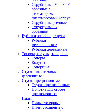
образные
Струбцины "Matrix" F-
образные с
фиксатором,
пластмассовый корпус
Струбцины реечные
Струбцины G-
образные
Рубанки, скобели, струги
Рубанки
металлические
Рубанки деревянные
Топоры, колуны, топорища
Топоры
Колуны
Топорища
Стусла пластиковые,
деревянные
Стусла прецизионные
Стусла прецизионные
Полотна для стусел
прецизионных
Пилы
Пилы столярные
Пилы столярные с