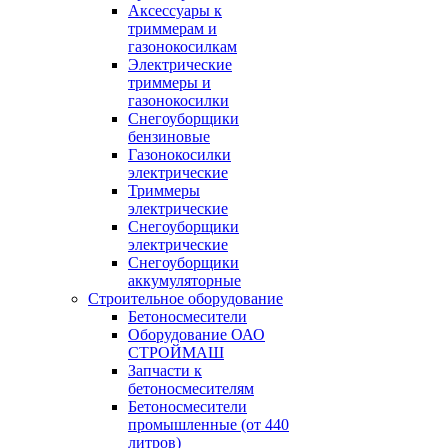
Аксессуары к
триммерам и
газонокосилкам
Электрические
триммеры и
газонокосилки
Снегоуборщики
бензиновые
Газонокосилки
электрические
Триммеры
электрические
Снегоуборщики
электрические
Снегоуборщики
аккумуляторные
Строительное оборудование
Бетоносмесители
Оборудование ОАО
СТРОЙМАШ
Запчасти к
бетоносмесителям
Бетоносмесители
промышленные (от 440
литров)