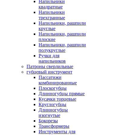
Напильники
квадратные
Напильники
трехгранные
Напильники, рашпили
круглые
Напильники, рашпили
плоские
Напильники, рашпили
полукруглые
Ручки для
напильников
Патроны сверлильные
губцевый инструмент
Пассатижи
комбинированные
Плоскогубцы
Длинногубцы прямые
Кусачки торцевые
Круглогубцы
Длинногубцы
изогнутые
Бокорезы
Трансформеры
Инструменты для