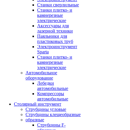
Станки сверлильные
Станки плитко- и
камнерезные
электрические
Аксессуары для
лазерной техники
Паяльники для
пластиковых труб
Электроинструмент
Sparta
Станки плитко- и
камнерезные
электрические
Автомобильное
оборудование
Лебедки
автомобильные
Компрессоры
автомобильные
Столярный инструмент
Струбцины угловые
Струбцины клещеобразные
образные
Струбцины F-