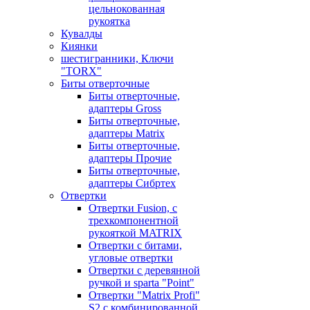
цельнокованная
рукоятка
Кувалды
Киянки
шестигранники, Ключи
"TORX"
Биты отверточные
Биты отверточные,
адаптеры Gross
Биты отверточные,
адаптеры Matrix
Биты отверточные,
адаптеры Прочие
Биты отверточные,
адаптеры Сибртех
Отвертки
Отвертки Fusion, c
трехкомпонентной
рукояткой MATRIX
Отвертки с битами,
угловые отвертки
Отвертки с деревянной
ручкой и sparta "Point"
Отвертки "Matrix Profi"
S2 с комбинированной