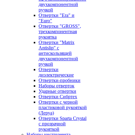
двухкомпонентной
ручкой
Отвертки "Era" и
"Euro"
Отвертки "GROSS",
трехкомпонентная
рукоятка
Отвертки "Matrix
Antislip" с
антискользящей
двухкомпонентной
ручкой
Отвертки
диэлектрические
Отвертки-пробники
Наборы отверток
Ударные отвертки
Отвертки Сибртех
Отвертки с черной
пластиковой рукояткой
(Леруа)
Отвертки Sparta Сrystal
c прозрачной
рукояткой
Наборы инструмента