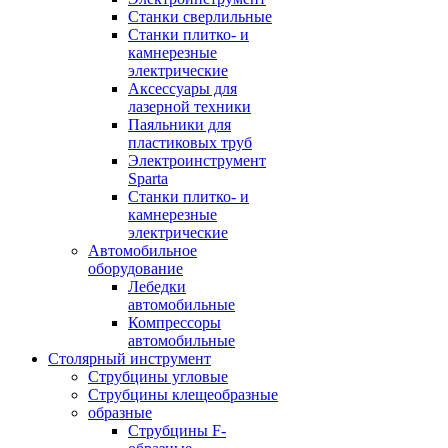
Станки сверлильные
Станки плитко- и
камнерезные
электрические
Аксессуары для
лазерной техники
Паяльники для
пластиковых труб
Электроинструмент
Sparta
Станки плитко- и
камнерезные
электрические
Автомобильное
оборудование
Лебедки
автомобильные
Компрессоры
автомобильные
Столярный инструмент
Струбцины угловые
Струбцины клещеобразные
образные
Струбцины F-