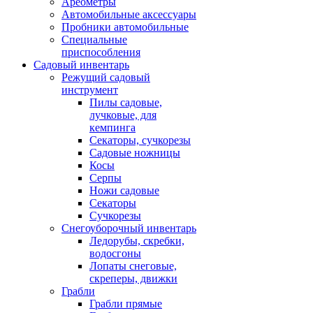
Ареометры
Автомобильные аксессуары
Пробники автомобильные
Специальные
приспособления
Садовый инвентарь
Режущий садовый
инструмент
Пилы садовые,
лучковые, для
кемпинга
Секаторы, сучкорезы
Садовые ножницы
Косы
Серпы
Ножи садовые
Секаторы
Сучкорезы
Снегоуборочный инвентарь
Ледорубы, скребки,
водосгоны
Лопаты снеговые,
скреперы, движки
Грабли
Грабли прямые