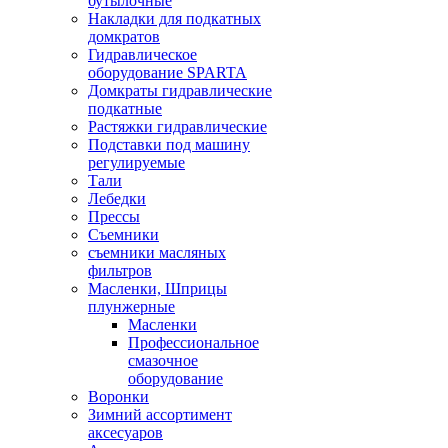
бутылочные
Накладки для подкатных
домкратов
Гидравлическое
оборудование SPARTA
Домкраты гидравлические
подкатные
Растяжки гидравлические
Подставки под машину
регулируемые
Тали
Лебедки
Прессы
Съемники
съемники масляных
фильтров
Масленки, Шприцы
плунжерные
Масленки
Профессиональное
смазочное
оборудование
Воронки
Зимний ассортимент
аксесуаров