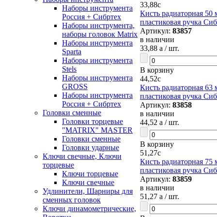
33,88
c
Наборы инструмента
Кисть радиаторная 50 
Россия + Сибртех
пластиковая ручка Сиб
Наборы инструмента,
Артикул:
83857
наборы головок Matrix
в наличии
Наборы инструмента
33,88
a
/ шт.
Sparta
Наборы инструмента
Stels
В корзину
Наборы инструмента
44,52
c
GROSS
Кисть радиаторная 63 
Наборы инструмента
пластиковая ручка Сиб
Россия + Сибртех
Артикул:
83858
Головки сменные
в наличии
Головки торцевые
44,52
a
/ шт.
"MATRIX" MASTER
Головки сменные
В корзину
Головки ударные
51,27
c
Ключи свечные, Ключи
Кисть радиаторная 75 
торцевые
пластиковая ручка Сиб
Ключи торцевые
Артикул:
83859
Ключи свечные
в наличии
Удлинители, Шарниры для
51,27
a
/ шт.
сменных головок
Ключи динамометрические,