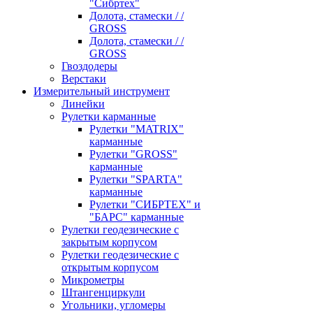
"Сибртех"
Долота, стамески / /
GROSS
Долота, стамески / /
GROSS
Гвоздодеры
Верстаки
Измерительный инструмент
Линейки
Рулетки карманные
Рулетки "MATRIX"
карманные
Рулетки "GROSS"
карманные
Рулетки "SPARTA"
карманные
Рулетки "СИБРТЕХ" и
"БАРС" карманные
Рулетки геодезические с
закрытым корпусом
Рулетки геодезические с
открытым корпусом
Микрометры
Штангенциркули
Угольники, угломеры