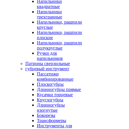
Напильники
квадратные
Напильники
трехгранные
Напильники, рашпили
круглые
Напильники, рашпили
плоские
Напильники, рашпили
полукруглые
Ручки для
напильников
Патроны сверлильные
губцевый инструмент
Пассатижи
комбинированные
Плоскогубцы
Длинногубцы прямые
Кусачки торцевые
Круглогубцы
Длинногубцы
изогнутые
Бокорезы
Трансформеры
Инструменты для