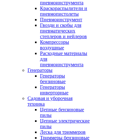
пневмоинструмента
Краскораспылители и
пневмопистолеты
Пневмоинструмент
Гвозди и скобы для
пневматических
степлеров и нейлеров
Компрессоры
воздушные
Расходные материалы
для
пневмоинструмента
Генераторы
Генераторы
бензиновые
Генераторы
инверторные
Садовая и уборочная
техника
Цепные бензиновые
пилы
Цепные электрические
пилы
Леска для триммеров
Триммеры бензиновые