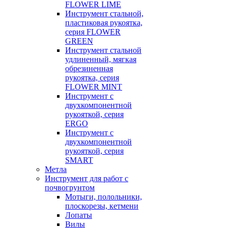
FLOWER LIME
Инструмент стальной,
пластиковая рукоятка,
серия FLOWER
GREEN
Инструмент стальной
удлиненный, мягкая
обрезиненная
рукоятка, серия
FLOWER MINT
Инструмент с
двухкомпонентной
рукояткой, серия
ERGO
Инструмент с
двухкомпонентной
рукояткой, серия
SMART
Метла
Инструмент для работ с
почвогрунтом
Мотыги, полольники,
плоскорезы, кетмени
Лопаты
Вилы