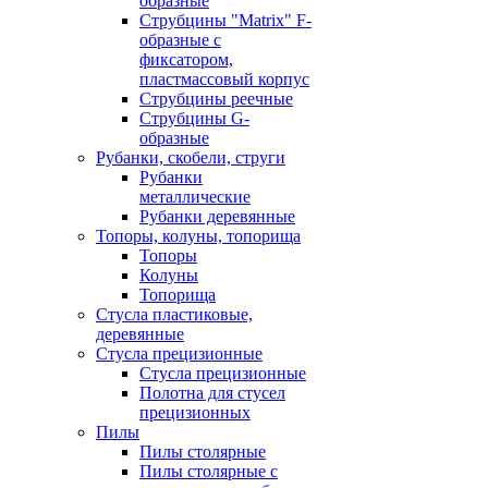
образные
Струбцины "Matrix" F-
образные с
фиксатором,
пластмассовый корпус
Струбцины реечные
Струбцины G-
образные
Рубанки, скобели, струги
Рубанки
металлические
Рубанки деревянные
Топоры, колуны, топорища
Топоры
Колуны
Топорища
Стусла пластиковые,
деревянные
Стусла прецизионные
Стусла прецизионные
Полотна для стусел
прецизионных
Пилы
Пилы столярные
Пилы столярные с