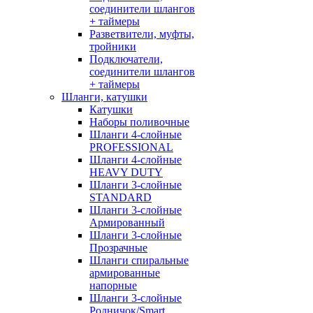
соединители шлангов
+ таймеры
Разветвители, муфты,
тройники
Подключатели,
соединители шлангов
+ таймеры
Шланги, катушки
Катушки
Наборы поливочные
Шланги 4-слойные
PROFESSIONAL
Шланги 4-слойные
HEAVY DUTY
Шланги 3-слойные
STANDARD
Шланги 3-слойные
Армированный
Шланги 3-слойные
Прозрачные
Шланги спиральные
армированные
напорные
Шланги 3-слойные
Родничок/Smart