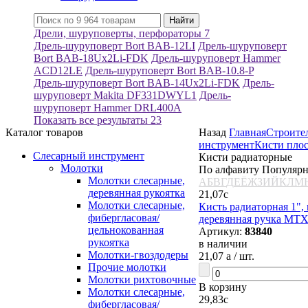
Дрели, шуруповерты, перфораторы
7
Дрель-шуруповерт Bort BAB-12LI
Дрель-шуруповерт
Bort BAB-18Ux2Li-FDK
Дрель-шуруповерт Hammer
ACD12LE
Дрель-шуруповерт Bort BAB-10.8-P
Дрель-шуруповерт Bort BAB-14Ux2Li-FDK
Дрель-
шуруповерт Makita DF331DWYL1
Дрель-
шуруповерт Hammer DRL400A
Показать все результаты
23
Каталог товаров
Назад
Главная
Строите
инструмент
Кисти пло
Слесарный инструмент
Кисти радиаторные
Молотки
По алфавиту
Популяр
Молотки слесарные,
А
Б
В
Г
Д
Е
Ё
Ж
З
И
Й
К
Л
М
деревянная рукоятка
21,07
c
Молотки слесарные,
Кисть радиаторная 1",
фибергласовая/
деревянная ручка MT
цельнокованная
Артикул:
83840
рукоятка
в наличии
Молотки-гвоздодеры
21,07
a
/ шт.
Прочие молотки
Молотки рихтовочные
В корзину
Молотки слесарные,
29,83
c
фибергласовая/