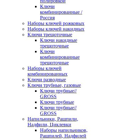
полировкой
Ключи
комбинированные /
Россия
Наборы ключей рожковых
Наборы ключей накидных
Ключи трещоточные
Ключи накидные
трещоточные
Ключи
комбинированные
трещоточные
Наборы ключей
комбинированных
Ключи разводные
Ключи трубные, газовые
Ключи трубные//
GROSS
Ключи трубные
Ключи трубные//
GROSS
Напильники, Рашпили,
Надфили, Циклевки
Наборы напильников,
Рашпилей, Надфилей