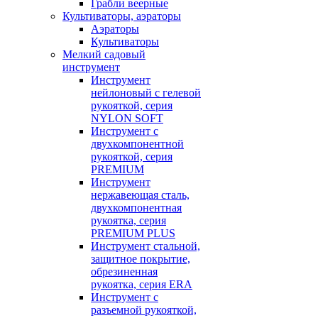
Грабли веерные
Культиваторы, аэраторы
Аэраторы
Культиваторы
Мелкий садовый
инструмент
Инструмент
нейлоновый с гелевой
рукояткой, серия
NYLON SOFT
Инструмент с
двухкомпонентной
рукояткой, серия
PREMIUM
Инструмент
нержавеющая сталь,
двухкомпонентная
рукоятка, серия
PREMIUM PLUS
Инструмент стальной,
защитное покрытие,
обрезиненная
рукоятка, серия ERA
Инструмент с
разъемной рукояткой,