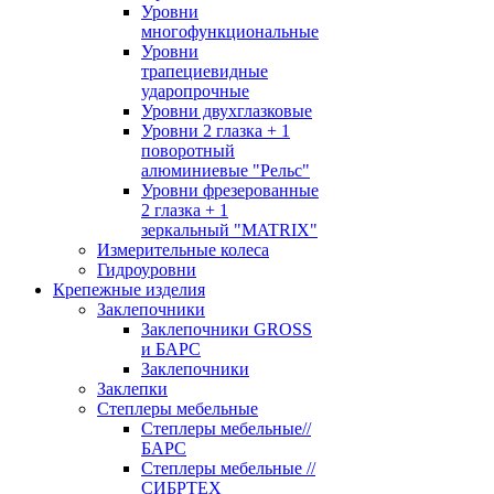
Уровни
многофункциональные
Уровни
трапециевидные
ударопрочные
Уровни двухглазковые
Уровни 2 глазка + 1
поворотный
алюминиевые "Рельс"
Уровни фрезерованные
2 глазка + 1
зеркальный "MATRIX"
Измерительные колеса
Гидроуровни
Крепежные изделия
Заклепочники
Заклепочники GROSS
и БАРС
Заклепочники
Заклепки
Степлеры мебельные
Степлеры мебельные//
БАРС
Степлеры мебельные //
СИБРТЕХ