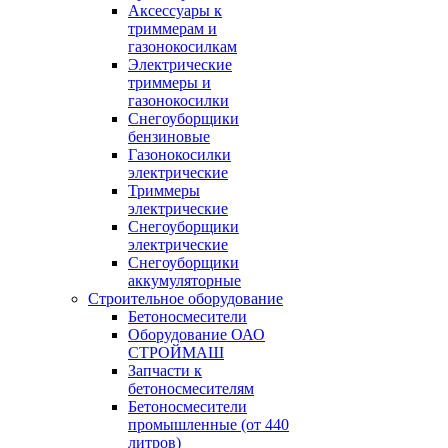
Аксессуары к
триммерам и
газонокосилкам
Электрические
триммеры и
газонокосилки
Снегоуборщики
бензиновые
Газонокосилки
электрические
Триммеры
электрические
Снегоуборщики
электрические
Снегоуборщики
аккумуляторные
Строительное оборудование
Бетоносмесители
Оборудование ОАО
СТРОЙМАШ
Запчасти к
бетоносмесителям
Бетоносмесители
промышленные (от 440
литров)