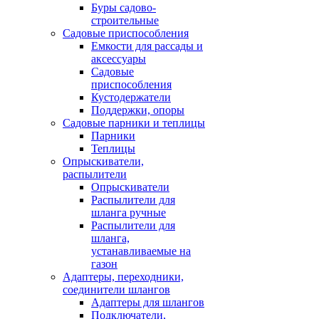
Буры садово-
строительные
Садовые приспособления
Емкости для рассады и
аксессуары
Садовые
приспособления
Кустодержатели
Поддержки, опоры
Садовые парники и теплицы
Парники
Теплицы
Опрыскиватели,
распылители
Опрыскиватели
Распылители для
шланга ручные
Распылители для
шланга,
устанавливаемые на
газон
Адаптеры, переходники,
соединители шлангов
Адаптеры для шлангов
Подключатели,