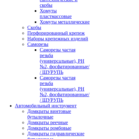
скобы
Хомуты
пластмассовые
Хомуты металлические
Скобы
Перфорированный крепеж
Наборы крепежных изделий
Саморезы
Саморезы частая
резьба
(универсальные), PH
№2, фосфатированные/
/ ШУРУПЬ
Саморезы частая
резьба
(универсальные), PH
№2, фосфатированные/
/ ШУРУПЬ
Автомобильный инструмент
Домкраты винтовые
бутылочные
Домкраты реечные
Домкраты ромбовые
Домкраты гидравлические