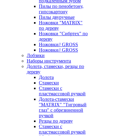
подкаленным зубом
Пилы по пенобетону,
гипсокартону
Пилы двуручные
Ножовки "MATRIX"
по дереву
Ножовки "Сибртех" по
дереву
Ножовки// GROSS
Ножовки// GROSS
Лобзики
Наборы инструмента
Долота, стамески, резцы по
дереву
Долота
Стамески
Стамески с
пластмассовой ручкой
Долота-стамески
"MATRIX" "Тигровый
глаз" с обрезиненной
ручкой
Резцы по дереву
Стамески с
пластмассовой ручкой