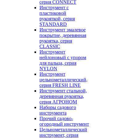
серия CONNECT
Инструмент с
пластиковой
рукояткой, серия
STANDARD
Инструмент эмалевое
покрытие, деревянная
рукоятка, серия
CLASSIC
Инструмент
нейлоновый с упором
для пальца, серия
NYLON
Инструмент
цельнометаллический,
серия FRESH LINE
Инструмент стальной,
деревянная рукоятка,
серия АГРОНОМ
Наборы садового
инструмента
Прочий садово-
огородный инструмент
Цельнометаллический
инструмент, серия