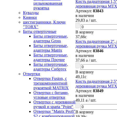
Кисть радиаторная 1,5
цельнокованная
деревянная ручка MT
рукоятка
Артикул:
83843
Кувалды
в наличии
Киянки
29,83
a
/ шт.
шестигранники, Ключи
"TORX"
Биты отверточные
В корзину
Биты отверточные,
37,66
c
адаптеры Gross
Кисть радиаторная 2",
Биты отверточные,
деревянная ручка MT
адаптеры Matrix
Артикул:
83846
Биты отверточные,
в наличии
адаптеры Прочие
37,66
a
/ шт.
Биты отверточные,
адаптеры Сибртех
В корзину
Отвертки
49,11
c
Отвертки Fusion, c
Кисть радиаторная 2,5
трехкомпонентной
деревянная ручка MT
рукояткой MATRIX
Артикул:
83849
Отвертки с битами,
в наличии
угловые отвертки
49,11
a
/ шт.
Отвертки с деревянной
ручкой и sparta "Point"
Отвертки "Matrix Profi"
В корзину
S2 с комбинированной
19,39
c