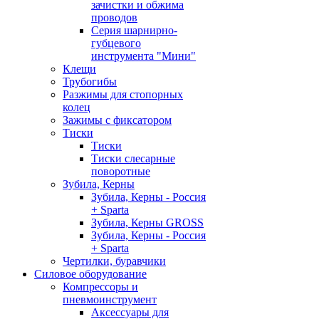
зачистки и обжима
проводов
Серия шарнирно-
губцевого
инструмента "Мини"
Клещи
Трубогибы
Разжимы для стопорных
колец
Зажимы с фиксатором
Тиски
Тиски
Тиски слесарные
поворотные
Зубила, Керны
Зубила, Керны - Россия
+ Sparta
Зубила, Керны GROSS
Зубила, Керны - Россия
+ Sparta
Чертилки, буравчики
Силовое оборудование
Компрессоры и
пневмоинструмент
Аксессуары для