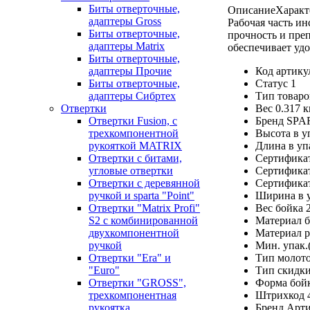
Биты отверточные,
Описание
Характ
адаптеры Gross
Рабочая часть и
Биты отверточные,
прочность и преп
адаптеры Matrix
обеспечивает удо
Биты отверточные,
адаптеры Прочие
Код артику
Биты отверточные,
Статус 1
адаптеры Сибртех
Тип товар
Отвертки
Вес 0.317 к
Отвертки Fusion, c
Бренд SPA
трехкомпонентной
Высота в у
рукояткой MATRIX
Длина в уп
Отвертки с битами,
Сертификат
угловые отвертки
Сертификат
Отвертки с деревянной
Сертифика
ручкой и sparta "Point"
Ширина в у
Отвертки "Matrix Profi"
Вес бойка 
S2 с комбинированной
Материал б
двухкомпонентной
Материал р
ручкой
Мин. упак.
Отвертки "Era" и
Тип молот
"Euro"
Тип скидк
Отвертки "GROSS",
Форма бойк
трехкомпонентная
Штрихкод 
рукоятка
Бренд Арт