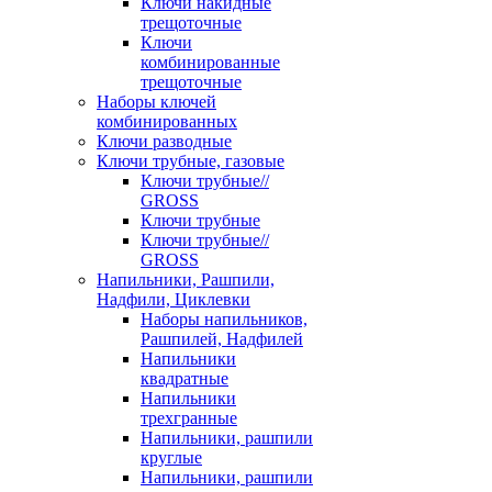
Ключи накидные
трещоточные
Ключи
комбинированные
трещоточные
Наборы ключей
комбинированных
Ключи разводные
Ключи трубные, газовые
Ключи трубные//
GROSS
Ключи трубные
Ключи трубные//
GROSS
Напильники, Рашпили,
Надфили, Циклевки
Наборы напильников,
Рашпилей, Надфилей
Напильники
квадратные
Напильники
трехгранные
Напильники, рашпили
круглые
Напильники, рашпили