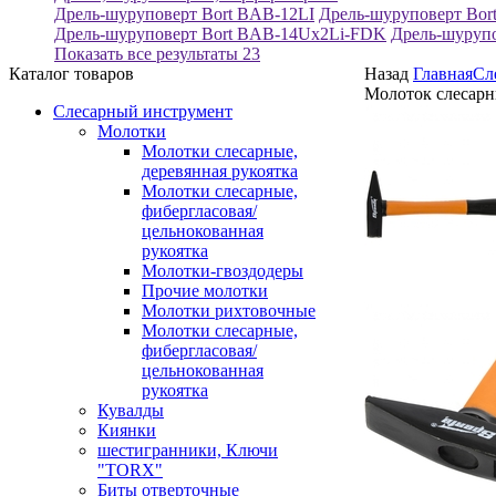
Дрель-шуруповерт Bort BAB-12LI
Дрель-шуруповерт Bo
Дрель-шуруповерт Bort BAB-14Ux2Li-FDK
Дрель-шуруп
Показать все результаты
23
Каталог товаров
Назад
Главная
Сл
Молоток слесарны
Слесарный инструмент
Молотки
Молотки слесарные,
деревянная рукоятка
Молотки слесарные,
фибергласовая/
цельнокованная
рукоятка
Молотки-гвоздодеры
Прочие молотки
Молотки рихтовочные
Молотки слесарные,
фибергласовая/
цельнокованная
рукоятка
Кувалды
Киянки
шестигранники, Ключи
"TORX"
Биты отверточные