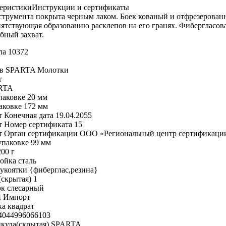
еристики
Инструкции и сертификаты
нструмента покрыта черным лаком. Боек кованый и отфрезерован
ятствующая образованию расклепов на его гранях. Фибергласова
бный захват.
ла 10372
ов SPARTA Молотки
г
RTA
паковке 20 мм
аковке 172 мм
 Конечная дата 19.04.2055
 Номер сертификата 15
т Орган сертификации ООО «Региональный центр сертификаци
паковке 99 мм
200 г
ойка сталь
укоятки {фиберглас,резина}
(скрытая) 1
ок слесарный
и Импорт
а квадрат
4044996066103
икула(скрытая) SPARTA