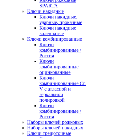
Ключи рожковые
SPARTA
Ключи накидные
Ключи накидные,
ударные, прокачные
Ключи накидные
коленчатые
Ключи комбинированные
Ключи
комбинированные /
Россия
Ключи
комбинированные
оцинкованные
Ключи
комбинированные Cr-
V с атласной и
зеркальной
полировкой
Ключи
комбинированные /
Россия
Наборы ключей рожковых
Наборы ключей накидных
Ключи трещоточные