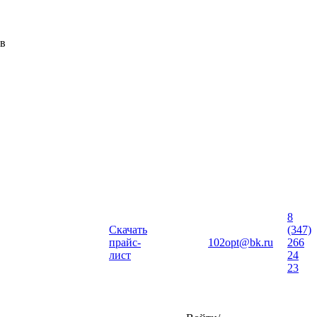
ов
8
Скачать
(347)
прайс-
102opt@bk.ru
266
лист
24
23