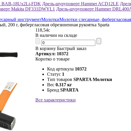
rt BAB-18Ux2Li-FDK
Дрель-шуруповерт Hammer ACD12LE
Дрел
оверт Makita DF331DWYL1
Дрель-шуруповерт Hammer DRL400
есарный инструмент
Молотки
Молотки слесарные, фибергласовая
й, 200 г, фибергласовая обрезиненная рукоятка Sparta
118,54
c
В наличии на складе
В корзину
Быстрый заказ
Артикул: 10372
Коротко о товаре
Код артикула
10372
Статус
1
Тип товаров
SPARTA Молотки
Вес
0.317 кг
Бренд
SPARTA
Все характеристики