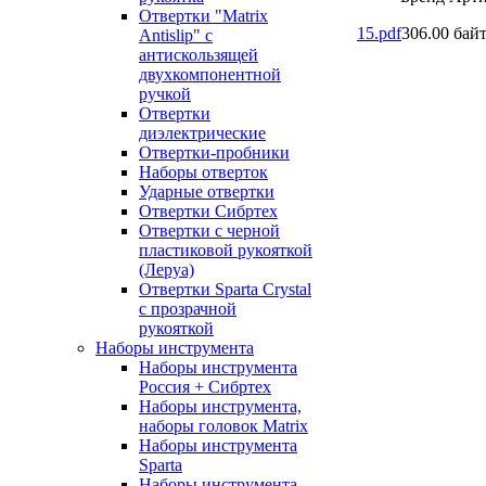
Отвертки "Matrix
15.pdf
306.00 бай
Antislip" с
антискользящей
двухкомпонентной
ручкой
Отвертки
диэлектрические
Отвертки-пробники
Наборы отверток
Ударные отвертки
Отвертки Сибртех
Отвертки с черной
пластиковой рукояткой
(Леруа)
Отвертки Sparta Сrystal
c прозрачной
рукояткой
Наборы инструмента
Наборы инструмента
Россия + Сибртех
Наборы инструмента,
наборы головок Matrix
Наборы инструмента
Sparta
Наборы инструмента