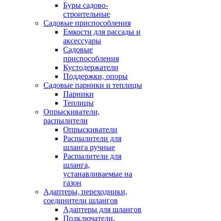
Буры садово-
строительные
Садовые приспособления
Емкости для рассады и
аксессуары
Садовые
приспособления
Кустодержатели
Поддержки, опоры
Садовые парники и теплицы
Парники
Теплицы
Опрыскиватели,
распылители
Опрыскиватели
Распылители для
шланга ручные
Распылители для
шланга,
устанавливаемые на
газон
Адаптеры, переходники,
соединители шлангов
Адаптеры для шлангов
Подключатели,