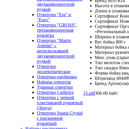
Бренд MATRIX
двухкомпонентной
Высота в упаков
ручкой
Длина в упаковк
Отвертки "Era" и
Сертификат Коне
"Euro"
Сертификат Номе
Отвертки "GROSS",
Сертификат Орг
трехкомпонентная
«Региональный 
рукоятка
Ширина в упаков
Отвертки "Matrix
Вес бойка 800 г
Antislip" с
Материал бойка 
антискользящей
Материал рукоят
двухкомпонентной
Мин. упак.(скрыт
ручкой
Тип молоток сле
Отвертки
Тип скидки Имп
диэлектрические
Форма бойка ква
Отвертки-пробники
Штрихкод 40449
Наборы отверток
Бренд Артикула
Ударные отвертки
Отвертки Сибртех
15.pdf
306.00 байт
Отвертки с черной
пластиковой рукояткой
(Леруа)
Отвертки Sparta Сrystal
c прозрачной
рукояткой
Наборы инструмента