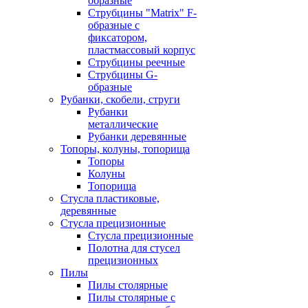
образные
Струбцины "Matrix" F-
образные с
фиксатором,
пластмассовый корпус
Струбцины реечные
Струбцины G-
образные
Рубанки, скобели, струги
Рубанки
металлические
Рубанки деревянные
Топоры, колуны, топорища
Топоры
Колуны
Топорища
Стусла пластиковые,
деревянные
Стусла прецизионные
Стусла прецизионные
Полотна для стусел
прецизионных
Пилы
Пилы столярные
Пилы столярные с