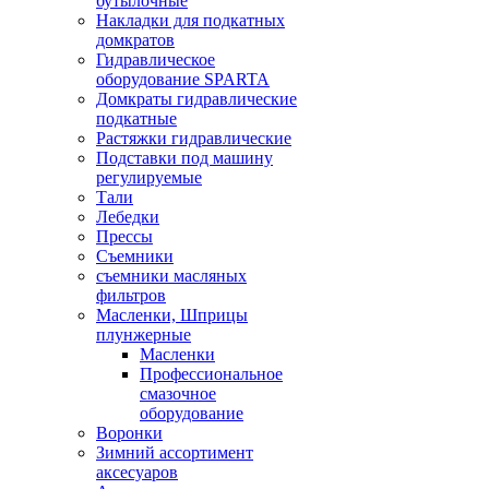
бутылочные
Накладки для подкатных
домкратов
Гидравлическое
оборудование SPARTA
Домкраты гидравлические
подкатные
Растяжки гидравлические
Подставки под машину
регулируемые
Тали
Лебедки
Прессы
Съемники
съемники масляных
фильтров
Масленки, Шприцы
плунжерные
Масленки
Профессиональное
смазочное
оборудование
Воронки
Зимний ассортимент
аксесуаров