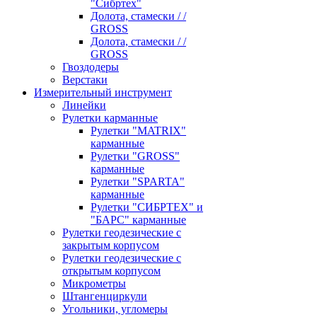
"Сибртех"
Долота, стамески / /
GROSS
Долота, стамески / /
GROSS
Гвоздодеры
Верстаки
Измерительный инструмент
Линейки
Рулетки карманные
Рулетки "MATRIX"
карманные
Рулетки "GROSS"
карманные
Рулетки "SPARTA"
карманные
Рулетки "СИБРТЕХ" и
"БАРС" карманные
Рулетки геодезические с
закрытым корпусом
Рулетки геодезические с
открытым корпусом
Микрометры
Штангенциркули
Угольники, угломеры