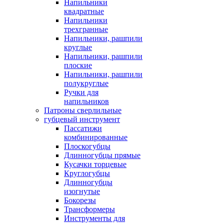
Напильники
квадратные
Напильники
трехгранные
Напильники, рашпили
круглые
Напильники, рашпили
плоские
Напильники, рашпили
полукруглые
Ручки для
напильников
Патроны сверлильные
губцевый инструмент
Пассатижи
комбинированные
Плоскогубцы
Длинногубцы прямые
Кусачки торцевые
Круглогубцы
Длинногубцы
изогнутые
Бокорезы
Трансформеры
Инструменты для