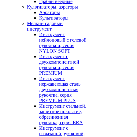
Грабли веерные
Культиваторы, аэраторы
Аэраторы
Культиваторы
Мелкий садовый
инструмент
Инструмент
нейлоновый с гелевой
рукояткой, серия
NYLON SOFT
Инструмент с
двухкомпонентной
рукояткой, серия
PREMIUM
Инструмент
нержавеющая сталь,
двухкомпонентная
рукоятка, серия
PREMIUM PLUS
Инструмент стальной,
защитное покрытие,
обрезиненная
рукоятка, серия ERA
Инструмент с
разъемной рукояткой,