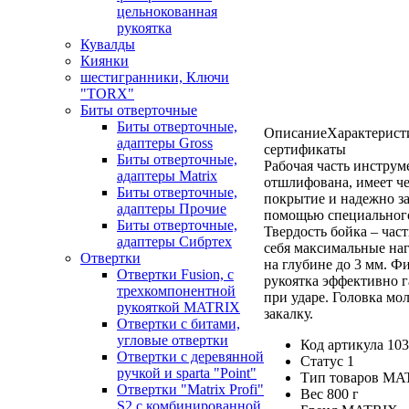
цельнокованная
рукоятка
Кувалды
Киянки
шестигранники, Ключи
"TORX"
Биты отверточные
Биты отверточные,
Описание
Характерист
адаптеры Gross
сертификаты
Биты отверточные,
Рабочая часть инструм
адаптеры Matrix
отшлифована, имеет ч
Биты отверточные,
покрытие и надежно за
адаптеры Прочие
помощью специального
Биты отверточные,
Твердость бойка – ча
адаптеры Сибртех
себя максимальные наг
Отвертки
на глубине до 3 мм. Ф
Отвертки Fusion, c
рукоятка эффективно 
трехкомпонентной
при ударе. Головка мо
рукояткой MATRIX
закалку.
Отвертки с битами,
угловые отвертки
Код артикула 10
Отвертки с деревянной
Статус 1
ручкой и sparta "Point"
Тип товаров MA
Отвертки "Matrix Profi"
Вес 800 г
S2 с комбинированной