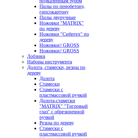
подкаленным зубом
Пилы по пенобетону,
гипсокартону
Пилы двуручные
Ножовки "MATRIX"
по дереву
Ножовки "Сибртех" по
дереву
Ножовки// GROSS
Ножовки// GROSS
Лобзики
Наборы инструмента
Долота, стамески, резцы по
дереву
Долота
Стамески
Стамески с
пластмассовой ручкой
Долота-стамески
"MATRIX" "Тигровый
глаз" с обрезиненной
ручкой
Резцы по дереву
Стамески с
пластмассовой ручкой