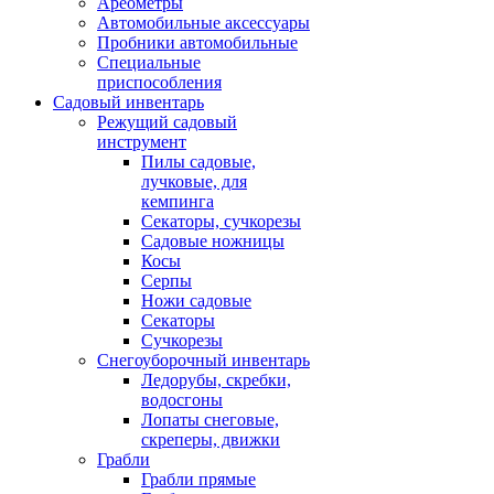
Ареометры
Автомобильные аксессуары
Пробники автомобильные
Специальные
приспособления
Садовый инвентарь
Режущий садовый
инструмент
Пилы садовые,
лучковые, для
кемпинга
Секаторы, сучкорезы
Садовые ножницы
Косы
Серпы
Ножи садовые
Секаторы
Сучкорезы
Снегоуборочный инвентарь
Ледорубы, скребки,
водосгоны
Лопаты снеговые,
скреперы, движки
Грабли
Грабли прямые