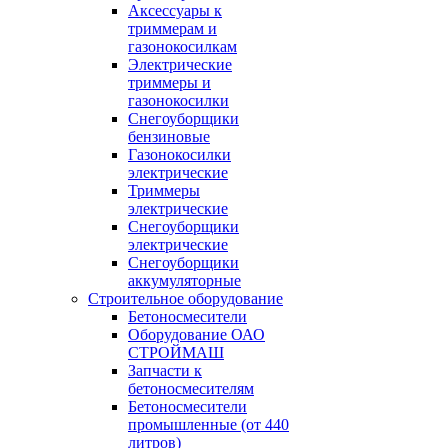
Аксессуары к
триммерам и
газонокосилкам
Электрические
триммеры и
газонокосилки
Снегоуборщики
бензиновые
Газонокосилки
электрические
Триммеры
электрические
Снегоуборщики
электрические
Снегоуборщики
аккумуляторные
Строительное оборудование
Бетоносмесители
Оборудование ОАО
СТРОЙМАШ
Запчасти к
бетоносмесителям
Бетоносмесители
промышленные (от 440
литров)