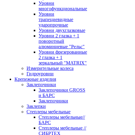
Уровни
многофункциональные
Уровни
трапециевидные
ударопрочные
Уровни двухглазковые
Уровни 2 глазка + 1
поворотный
алюминиевые "Рельс"
Уровни фрезерованные
2 глазка + 1
зеркальный "MATRIX"
Измерительные колеса
Гидроуровни
Крепежные изделия
Заклепочники
Заклепочники GROSS
и БАРС
Заклепочники
Заклепки
Степлеры мебельные
Степлеры мебельные//
БАРС
Степлеры мебельные //
СИБРТЕХ