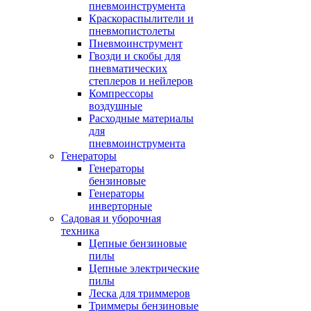
пневмоинструмента
Краскораспылители и
пневмопистолеты
Пневмоинструмент
Гвозди и скобы для
пневматических
степлеров и нейлеров
Компрессоры
воздушные
Расходные материалы
для
пневмоинструмента
Генераторы
Генераторы
бензиновые
Генераторы
инверторные
Садовая и уборочная
техника
Цепные бензиновые
пилы
Цепные электрические
пилы
Леска для триммеров
Триммеры бензиновые