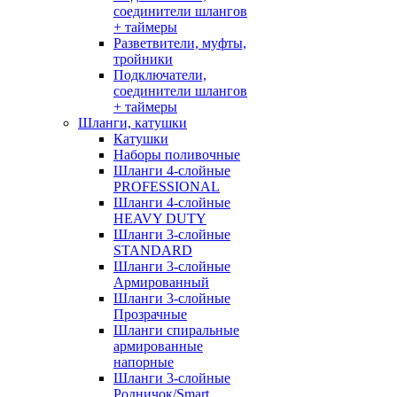
соединители шлангов
+ таймеры
Разветвители, муфты,
тройники
Подключатели,
соединители шлангов
+ таймеры
Шланги, катушки
Катушки
Наборы поливочные
Шланги 4-слойные
PROFESSIONAL
Шланги 4-слойные
HEAVY DUTY
Шланги 3-слойные
STANDARD
Шланги 3-слойные
Армированный
Шланги 3-слойные
Прозрачные
Шланги спиральные
армированные
напорные
Шланги 3-слойные
Родничок/Smart