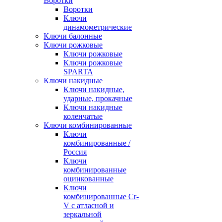
Воротки
Воротки
Ключи
динамометрические
Ключи балонные
Ключи рожковые
Ключи рожковые
Ключи рожковые
SPARTA
Ключи накидные
Ключи накидные,
ударные, прокачные
Ключи накидные
коленчатые
Ключи комбинированные
Ключи
комбинированные /
Россия
Ключи
комбинированные
оцинкованные
Ключи
комбинированные Cr-
V с атласной и
зеркальной