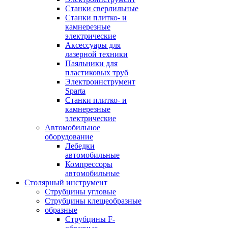
Станки сверлильные
Станки плитко- и
камнерезные
электрические
Аксессуары для
лазерной техники
Паяльники для
пластиковых труб
Электроинструмент
Sparta
Станки плитко- и
камнерезные
электрические
Автомобильное
оборудование
Лебедки
автомобильные
Компрессоры
автомобильные
Столярный инструмент
Струбцины угловые
Струбцины клещеобразные
образные
Струбцины F-