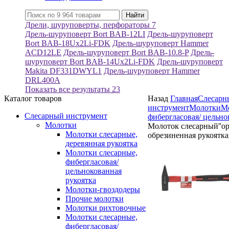
Дрели, шуруповерты, перфораторы
7
Дрель-шуруповерт Bort BAB-12LI
Дрель-шуруповерт
Bort BAB-18Ux2Li-FDK
Дрель-шуруповерт Hammer
ACD12LE
Дрель-шуруповерт Bort BAB-10.8-P
Дрель-
шуруповерт Bort BAB-14Ux2Li-FDK
Дрель-шуруповерт
Makita DF331DWYL1
Дрель-шуруповерт Hammer
DRL400A
Показать все результаты
23
Каталог товаров
Назад
Главная
Слесарн
инструмент
Молотки
Мо
Слесарный инструмент
фибергласовая/ цельно
Молотки
Молоток слесарный''opt
Молотки слесарные,
обрезиненная рукоятка
деревянная рукоятка
Молотки слесарные,
фибергласовая/
цельнокованная
рукоятка
Молотки-гвоздодеры
Прочие молотки
Молотки рихтовочные
Молотки слесарные,
фибергласовая/