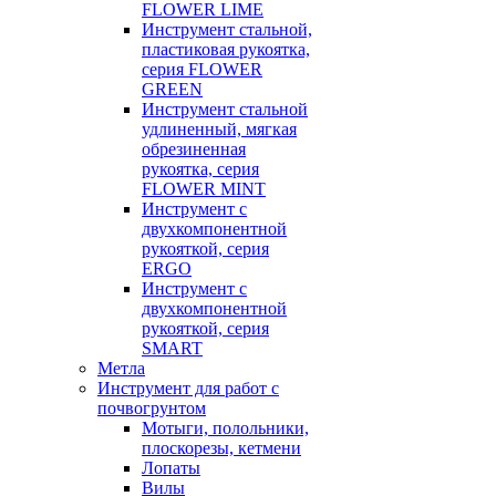
FLOWER LIME
Инструмент стальной,
пластиковая рукоятка,
серия FLOWER
GREEN
Инструмент стальной
удлиненный, мягкая
обрезиненная
рукоятка, серия
FLOWER MINT
Инструмент с
двухкомпонентной
рукояткой, серия
ERGO
Инструмент с
двухкомпонентной
рукояткой, серия
SMART
Метла
Инструмент для работ с
почвогрунтом
Мотыги, полольники,
плоскорезы, кетмени
Лопаты
Вилы