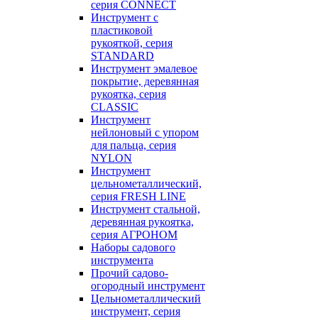
серия CONNECT
Инструмент с
пластиковой
рукояткой, серия
STANDARD
Инструмент эмалевое
покрытие, деревянная
рукоятка, серия
CLASSIC
Инструмент
нейлоновый с упором
для пальца, серия
NYLON
Инструмент
цельнометаллический,
серия FRESH LINE
Инструмент стальной,
деревянная рукоятка,
серия АГРОНОМ
Наборы садового
инструмента
Прочий садово-
огородный инструмент
Цельнометаллический
инструмент, серия