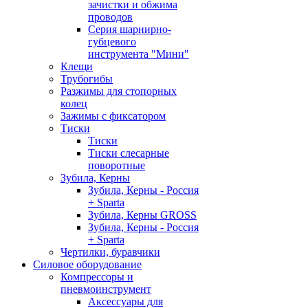
зачистки и обжима
проводов
Серия шарнирно-
губцевого
инструмента "Мини"
Клещи
Трубогибы
Разжимы для стопорных
колец
Зажимы с фиксатором
Тиски
Тиски
Тиски слесарные
поворотные
Зубила, Керны
Зубила, Керны - Россия
+ Sparta
Зубила, Керны GROSS
Зубила, Керны - Россия
+ Sparta
Чертилки, буравчики
Силовое оборудование
Компрессоры и
пневмоинструмент
Аксессуары для